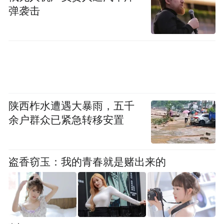
弹袭击
陕西柞水遭遇大暴雨，五千
余户群众已紧急转移安置
盗香窃玉：我的青春就是赌出来的