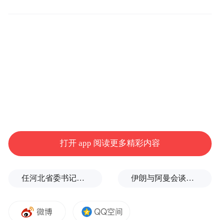
为严防域外疫情输入风险，严格落实“外防输
入、内防反弹”防控策略，辽宁阜新市严格按
照省疫情防控总指挥部关于重点地区来返辽
人员健康管理服务政策，将国内中高风险地
区所在县（市、区）、直辖市的街道作为重
点管控地区，来（返）人员一律实施集中隔
离医学观察，隔离期限至来（返）后满14
天，期间进行2次核酸检测；将国内中高风险
打开 app 阅读更多精彩内容
地区所在市、直辖市县区作为重点关注地
区，来（返）人员进行1次核酸检测和14天健
任河北省委书记后，罗文首次调研
伊朗与阿曼会谈最新细节曝光
康监测。
（总台记者 李承泽）