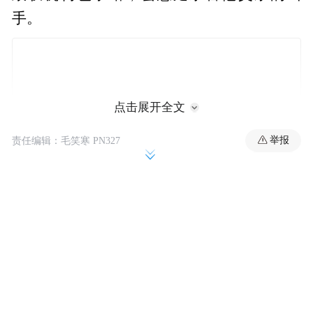
手。
点击展开全文
举报
责任编辑：毛笑寒 PN327
塔利班发言人穆贾希德则向美联社表示，正
在对这一事件进行调查，但他没有透露更多
细节。
另据《印度斯坦时报》8月29日报道，安达拉