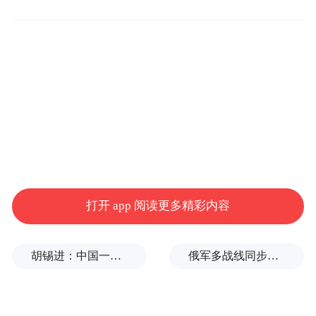
比惨遭杀害之前，反塔利班地方武装声称夺
回巴格兰省某些县的控制权。目前，临近巴
格兰省的潘杰希尔省是阿富汗全国唯一未被
塔利班控制的省份。
联合国文化权利领域特别报告员卡里玛·贝农
（Karima Bennoune）在推特上表示，她对安
达拉比的离世表示“严重关切”，并呼吁塔利
班尊重艺术家的基本人权。
打开 app 阅读更多精彩内容
塔利班此前统治阿富汗全国期间曾禁止音
胡锡进：中国一天怒回五拳，中美最新较量会走多远？
俄军多战线同步猛攻，拿下瓦休京斯科耶多数区域
乐，认为音乐是违背伊斯兰教教义的。
“特别声明：以上作品内容(包括在内的视频、图片或音