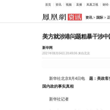
首页
资讯
视频
直播
凤凰卫视
财经
资讯
>
国际
>
美方就涉港问题粗暴干涉中
新华网
2021年08月04日 20:49:06
来自北京
新华社北京8月4日电
题：美政客
国内政的事实真相
新华社记者