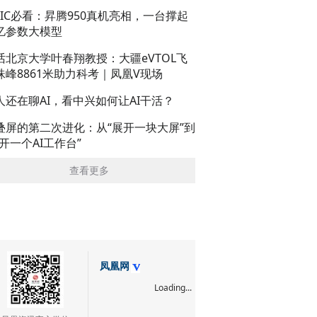
AIC必看：昇腾950真机亮相，一台撑起
亿参数大模型
话北京大学叶春翔教授：大疆eVTOL飞
珠峰8861米助力科考｜凤凰V现场
人还在聊AI，看中兴如何让AI干活？
叠屏的第二次进化：从“展开一块大屏”到
展开一个AI工作台”
查看更多
凤凰网
Loading...