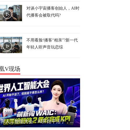
对谈小宇宙播客创始人，AI时
代播客会被取代吗?
不用看脸!播客“相亲”?新一代
年轻人听声音玩恋综
凰V现场
世界人工智能大会：AI开始干活了，但到底干的怎么样？萌新闯WAIC