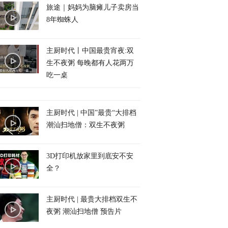
旅途｜妈妈为脑瘫儿子卖房当
8年蜘蛛人
主厨时代丨中国最贵宵夜:双
生不夜粥 每晚都有人花两万
吃一桌
主厨时代 | 中国”最贵“大排档
潮汕扫地僧：双生不夜粥
3D打印机放家里到底安不安
全？
主厨时代 | 最贵大排档双生不
夜粥 潮汕扫地僧 预告片