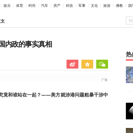
娱乐
体育
时尚
汽车
房产
科技
军事
文化
旅游
佛教
国
站
正文
国内政的事实真相
热
究竟和谁站在一起？——美方就涉港问题粗暴干涉中