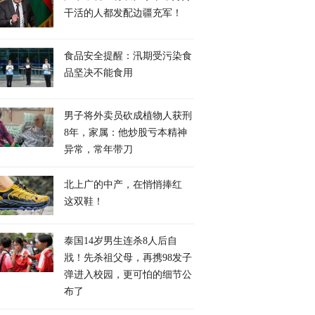
干活的人都发配边疆充军！
食品安全提醒：汛期受污染食
品坚决不能食用
男子将外卖员砍成植物人获刑
8年，家属：他炒股亏本精神
异常，常年带刀
北上广的中产，在悄悄捧红
这双鞋！
泰国14岁男生连杀8人后自
戕！先杀祖父母，再携98发子
弹进入校园，更可怕的细节公
布了