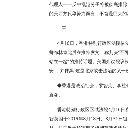
代理人——反中乱港分子将被彻底排除
的美西方反华势力而言，不啻是巨大的
三
4月16日，香港特别行政区法院
卿布林肯此后在推特发文，称判决“不可
站在一起”的推特话题。美国众议院议
安”，并抹黑“这是北京攻击法治的又一
◆香港是法治社会，黎智英、李柱
置喙。
香港特别行政区区域法院4月16
智英因于2019年8月18日、8月3
月。法院当天还审理了黎智英涉嫌违反