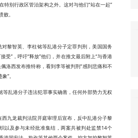
在特别行政区管治架构之外。这对与他们“站在一起”
溃败。
依法对黎智英、李柱铭等乱港分子定罪判刑，美国国务
接受”，呼吁“释放”他们，并在推文最后附上“与香港
长佩洛西发布推特称，看到李等被判刑“感到悲痛和不
迹象”。
铭等乱港分子违法犯罪事实确凿，任何外部势力无权
日在西九龙裁判法院开庭审理后宣布，反中乱港分子黎
1日组织以及参与未经批准集结，两案共被判处监禁14个
香港国安法、欺诈等其他两个案件，控方加控黎智英