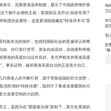
奥斯表示，完善香港选举制度，显示了中国政府维护香
W
万
况下都不会牺牲主权；英国前议员乔治·加洛韦用了
对
举制度的必要性：这是要清除隐藏在“特洛伊木马”里
跃
别
受到基本法的保护，也得到国际社会的普遍承认和尊
折
自由、自行发行货币、资金自由流动，自由港和单独
“
明香港的高度自治运作良好。美方声称支持香港高度
遇”。事实证明，破坏香港高度自治的正是美方自己。
几代香港人的不断打拼，源于背靠祖国的巨大优势，
取消所谓的“特殊待遇”，阻挡不了香港发展繁荣的方
更大发展空间的大趋势。
意义，是因为在“爱国者治港”原则下，美方在香港的