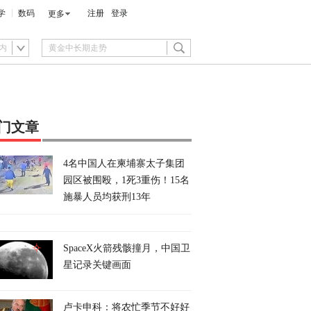
学
数码
注册
登录
更多
内
门文章
4名中国人在柬埔寨太子集团
园区被围殴，1死3重伤！15名
施暴人员均获刑13年
SpaceX火箭残骸撞月，中国卫
星记录关键画面
卢卡申科：将农忙季节不好好