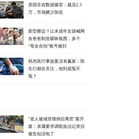
美国非农数据爆雷：裁员2.3
万，市场赌少加息
新型擦边？让未成年女孩喊网
友爸爸制造暧昧氛围，多个
“母女合拍”账号被封
韩杰医疗事故案没有赢家：医
生们都在关注，他到底冤不
冤？
“老人被城管撞倒后离世”案开
庭：亲属要求调取执法记录仪
被告知没电了