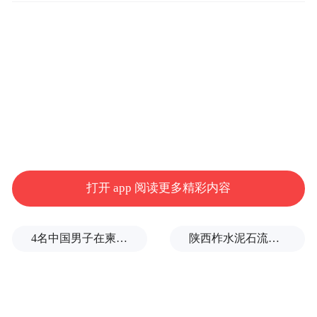
打开 app 阅读更多精彩内容
4名中国男子在柬埔寨杀人抛尸，被判无期
陕西柞水泥石流已致2人死亡，仍有1人失联