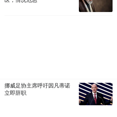
医，情况危急
挪威足协主席呼吁因凡蒂诺
立即辞职