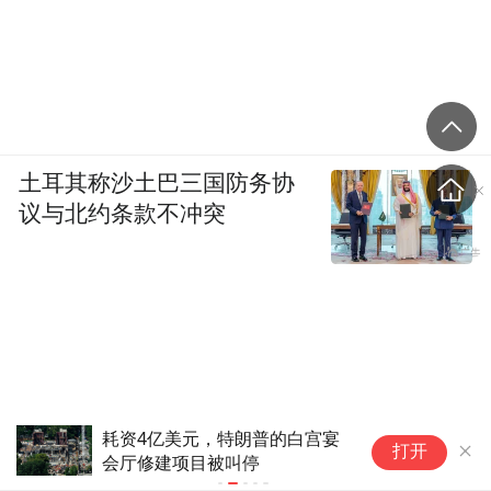
土耳其称沙土巴三国防务协
议与北约条款不冲突
耗资4亿美元，特朗普的白宫宴
1
打开
会厅修建项目被叫停
带
挡