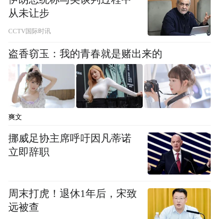
从未让步
CCTV国际时讯
盗香窃玉：我的青春就是赌出来的
爽文
挪威足协主席呼吁因凡蒂诺
立即辞职
周末打虎！退休1年后，宋致
远被查