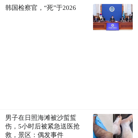
韩国检察官，“死”于2026
关待遇应当出具《北京市生育登记服务
单》，申领生育登记的对象仅为“夫妻”，且
申请材料包含结婚证。
调查显示，在单身妈妈领取生育保险方面，
广东省在全国率先破冰，已有多位单身妈妈
成功申领到生育保险（产假工资）。 广东省
于2016年出台的《广东省卫生和计划生育委
员会关于生育登记和再生育审批的暂行管理
办法》，其中第八条规定“未办理结婚登记生
育第一个和第二个子女的，可办理生育登
男子在日照海滩被沙蜇蜇
记。”这意味着，即便没有结婚证明，孕妇也
伤，5小时后被紧急送医抢
可以进行生育登记。
救，景区：偶发事件