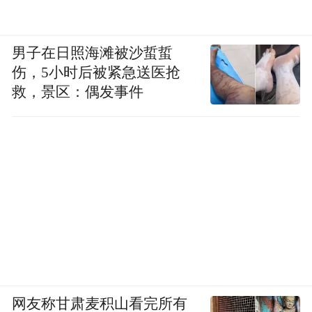
级管理人员高管任职相关决议及劳动合同。
这就意味着，根据以上相关规定，在没法顺
男子在日照海滩被沙蜇蜇
利和公司解除合同之前，王丽丽既不能做兼
伤，5小时后被紧急送医抢
救，景区：偶发事件
职，也无法与行业里其他公司签署劳务合
同。
7月8日，深一度记者联系上了王丽丽过去任
职的公司，公司朱姓工作人员回复称，公司
已经与王丽丽解除合同。截至发稿该公司没
有就产假工资等问题给出回复。
（应受访人要求，文中王丽丽为化名）
网友称甘肃麦积山看完所有