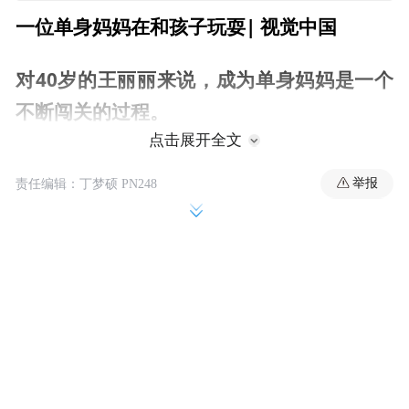
一位单身妈妈在和孩子玩耍| 视觉中国
对40岁的王丽丽来说，成为单身妈妈是一个
不断闯关的过程。
点击展开全文
2015年开始，王丽丽在北京一家资金管理子
举报
责任编辑：丁梦硕 PN248
公司担任董事总经理，并签订了为期三年的
合同。一年后，刚刚与男友分手不久，王丽
丽发现自己意外怀孕。当被医生告知，这可
能是她唯一自然受孕的机会后，她选择留下
孩子，成为一名单身妈妈。
从医院建档到被诊断先兆流产，再到生产遭
遇难产，王丽丽一路“闯关”。王丽丽说，产