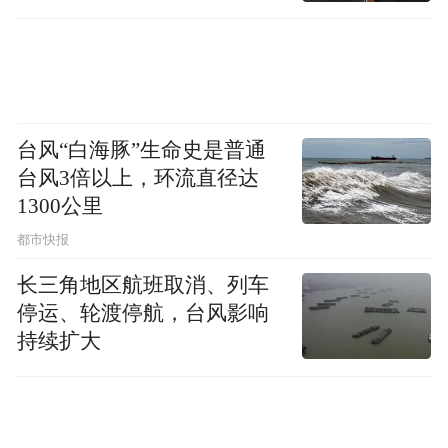
直坐车里
长。
案件材料显示，王丽丽要求公司支付她应得
的病假和产假工资并继续履行劳动合同。而
台风“白海豚”生命史是普通
公司认为，根据《北京市人口与计划生育条
台风3倍以上，环流直径达
例》第36条规定，违反计划生育的，停止产
1300公里
假期间工资福利待遇。公司提交的证据显
都市快报
示，在王丽丽申请产假的邮件中，公司领导
长三角地区航班取消、列车
明确告知了她相关法律规定，因此不同意王
停运、轮渡停航，台风影响
丽丽提出的诉讼请求。
持续扩大
2020年3月30日，北京朝阳法院作出一审判
决。法院认为公司解除和王丽丽的合同是违
法的。公司应当撤销解除通知，按照合同约