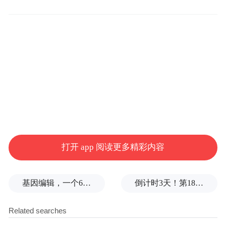
假结束后，公司以“单身生育违反计划生育政
策，不享有工资和福利待遇”为由拒绝为她提
交生育津贴申请，没有发放产假工资。在其
哺乳期，公司还以旷工违纪为由单方面终止
了劳动合同。
2017年7月，王丽丽向北京市朝阳区法院提
起劳动仲裁，要求公司支付她应得的病假和
打开 app 阅读更多精彩内容
产假工资并继续履行劳动合同。2020年9
月，北京朝阳区法院和北京市第三中级人民
基因编辑，一个6岁女孩之死
倒计时3天！第18届影响世界华人盛典即将启幕
院的判决先后支持了她继续履行劳动合同的
主张，但以她“未婚生育，不符合国家政策，
要求支付产假工资的请求缺乏法律依据”驳回