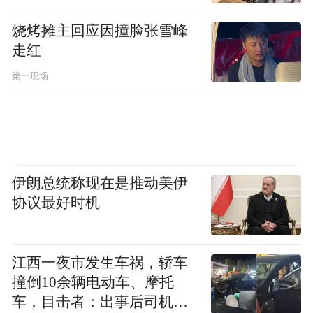
司人力资源部、薪酬结算部门进行申诉和反
映，希望拿到每月3万元的产假工资。
烧烤摊主回应因撞脸张雪峰
走红
产假工资还未争取到，哺乳期的她却因公司
第一现场
部门重组，面临被要求辞职的局面，这让王
丽丽无法接受。王丽丽说，她与公司签订的
劳动合同应该于2018年底到期，但2017年7
月，公司以旷工违纪为由单方面解除了劳动
伊朗总统称现在是推动美伊
合同。
协议最好时机
随即，她向朝阳区法院提起了劳动仲裁。
江西一夜市发生车祸，轿车
非婚生子，产假工资未获法庭支持
撞倒10余辆电动车、摩托
车，目击者：出事后司机一
王丽丽从未想到，维权之路会如此艰辛与漫