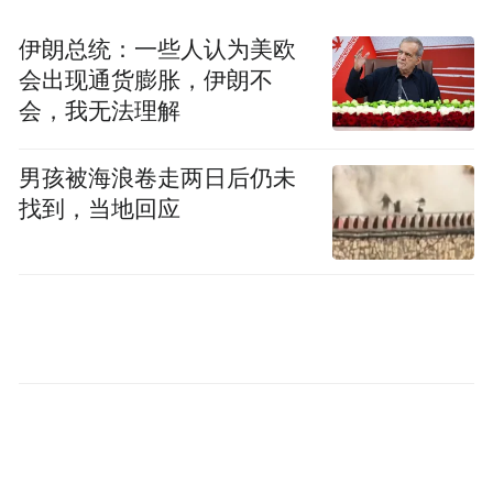
产假批了，产假工资却没有
伊朗总统：一些人认为美欧
会出现通货膨胀，伊朗不
采访时，王丽丽四岁半女儿的奶音从话筒那
会，我无法理解
头传来， 她不得不暂时停下来不时回应。到
了晚上九点，她准时挂断电话，把女儿送上
男孩被海浪卷走两日后仍未
找到，当地回应
床哄睡。一个人带女儿，王丽丽所有的时间
缝隙都被女儿的日常填满。
从怀孕到生产，坎坷一直伴随着王丽丽。从
怀孕开始，她每天要跟医院打交道，因为没
有结婚证，拿不到《北京母婴手册》，王丽
丽被三家医院拒绝后，才在一家医院建档成
功、进行产检。