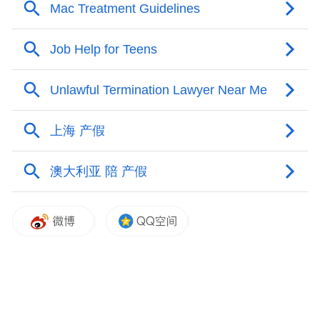
了她对于产假和病假工资的诉求。
介入该案的公益律师董晓莹认为，国家法律
层面没有规定领取生育保险需要符合计划生
育或者必须结婚，但各省市的地方法规和规
章在一定程度上限制了非婚妈妈领取生育津
贴。她表示，这个问题该以上位法为准，不
应该在国家法律层面没有相关规定时，采用
地方法规和规章限制公民权益。
2021年4月，北京市高级人民法院受理了王
丽丽的再审申请。目前，她在等待再审开
庭。