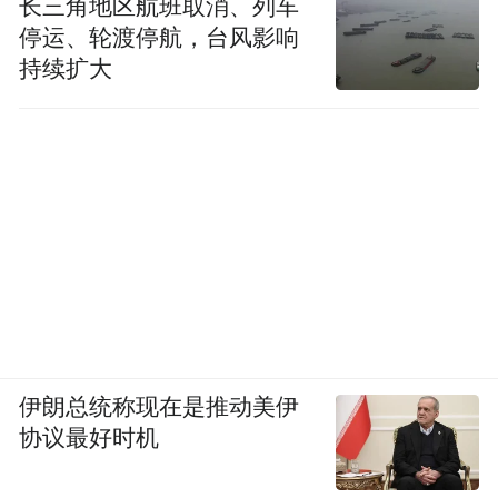
长三角地区航班取消、列车
计划生育政策。直到2020年12月25日，上海
停运、轮渡停航，台风影响
市民政局宣布，申请享受生育保险待遇流程
持续扩大
中，“计划生育情况审核事项”退出社区事务
受理服务中心受理清单。至此上海成为继广
州之后，全国第二个单身妈妈可以顺利申领
生育保险的城市。
董晓莹认为，这方面的法律适用应当符合上
位法，不应该在国家法律层面没有相关规定
时，采用地方法规和规章限制公民权益。
伊朗总统称现在是推动美伊
协议最好时机