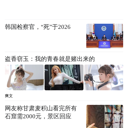
作为基金行业高管，病假期间，王丽丽仍躺
在床上看项目资料，遴选和判断合适的项
韩国检察官，“死”于2026
目。生产时，王丽丽难产。依据《女职工劳
动保护特别规定》，女职工生育享受98天假
期，发生难产的，增加15天假期。
盗香窃玉：我的青春就是赌出来的
王丽丽说，公司批准了她的产假，却以“违反
计划生育政策不享有工资福利”为由未发产假
工资。将近四个月，她没有任何工资收入。
同时公司也否决了王丽丽提出的向社保部门
爽文
提交生育津贴的申请。
网友称甘肃麦积山看完所有
石窟需2000元，景区回应
2017年4月，王丽丽返回公司工作，开始向公