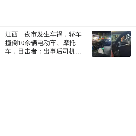
险法》规定，职工享受生育保险待遇的前提
为“用人单位已经缴纳生育保险费”。《女职
工劳动保护特别规定》（国务院令第619号）
江西一夜市发生车祸，轿车
对未参加生育保险的女职工的生育津贴以及
撞倒10余辆电动车、摩托
生育或者流产的医疗费用，规定由用人单位
车，目击者：出事后司机一
参照法定标准支付。
直坐车里
而地方法规和规章通常有更为细致的要求，
一些申领失败的单身妈妈往往是由于地方性
法规的限制。其中北京市对不符合国家或者
本市计划生育规定的，生育、计划生育手术
医疗费用生育保险基金不予支付。《北京市
人口与计划生育条例》并未具体规定何为不
符合计划生育。但参保人员申领生育保险相