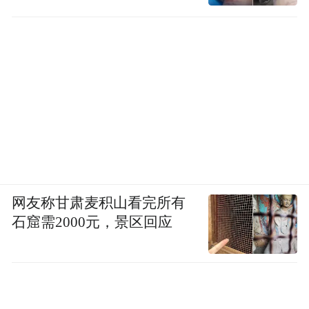
2021年3月25日，王丽丽向北京市高级人民法
院提起再审申请。4月28日，王丽丽收到了北
京市高级人民法院的受理通知书。
6月9日，北京市高院的法官组织王丽丽和公
司两方开了一次交流会。据王丽丽表示，双
方沟通没有获得实质进展。
拉扯
四年，还在等待那个最后的结果
网友称甘肃麦积山看完所有
石窟需2000元，景区回应
这期间消耗的不仅仅是精力，从提起仲裁那
一刻到现在，王丽丽已经有将近四年的时间
几乎没有收入，支出却一笔也少不了，面前
的生活变得愈发艰辛和粗粝。