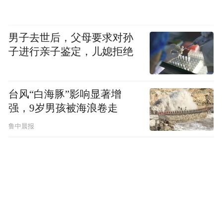
定的时间履行劳动合同。但对于王丽丽要求
公司支付产假工资的请求，法院认为，王丽
男子去世后，父母要求对孙
丽属于未婚生育，不符合国家政策，缺乏法
子进行亲子鉴定，儿媳拒绝
律依据，不予支持。
台风“白海豚”影响显著增
之后王丽丽提起上诉，2020年9月25日北京市
强，9岁男孩被海浪卷走
第三中级人民法院二审维持了一审判决结
鲁中晨报
果。三中院认为，截至二审庭审时，王丽丽
仍处于未婚状态。未婚生育不符合国家政
策，对王丽丽主张的产假工资不予支持。
介入该案的公益律师董晓莹表示，国家法律
层面包括社会保险法和生育保险条例，都没