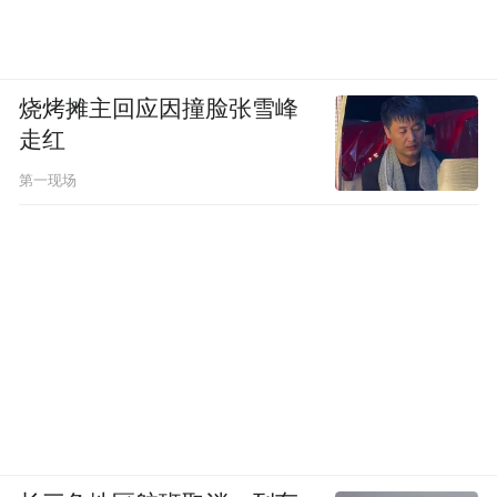
有规定领取生育保险需要符合计划生育政策
或者必须结婚，也没有法律禁止未婚生育。
“我国在政策层面也没有禁止未婚生育不得享
烧烤摊主回应因撞脸张雪峰
走红
有产假及其权益的政策，但各地会有不同的
地方规定，比如地方生育保险规定或者计划
第一现场
生育条例，会要求非婚生育要补办结婚证或
者缴纳社会抚养费”，董晓莹说。
也因此，许多类似诉讼因为各地规定不同，
会产生不同的结果。据董晓莹介绍，此前上
海非婚妈妈争取生育金最终成功的案例，其
诉讼过程也相当艰难，最初法院的判决依据
的正是上海相关条例，认为非婚生育不符合