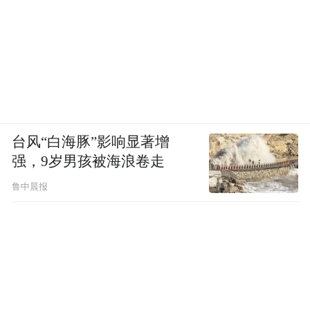
再审受理书
地方法规与国家法律间的区别
2021年1月，关注“单身”女性生育权的公益团
台风“白海豚”影响显著增
强，9岁男孩被海浪卷走
体“多元家庭网络”和“鲸诗律师网络”，针对
国内“单身”生育能否享受生育保险进行了调
鲁中晨报
查，他们对国家层面及北、上、广、浙等省
市地区的地方法律性法规和规章进行了梳理
解读。
在国家法律层面，《中华人民共和国社会保