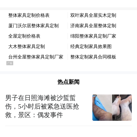
2016年8月初的一次产检中，王丽丽被查出患
有发病率在1%~1.5%的重症先兆流产，检查
完，医生神情严肃地告知她，不能离开医
院。这让王丽丽措手不及，当天，她原本打
算产检完回公司开会，但不得不向公司申请
将近3个月的病假，开始卧床。
一直到生产，王丽丽都无法下床。这期间，
热点新闻
医生为她做了四台手术，她每天吊针不离
男子在日照海滩被沙蜇蜇
手。这些她都能忍受，最难的是手术时没人
伤，5小时后被紧急送医抢
给她签字。每次被问到丈夫在哪，她只能撒
救，景区：偶发事件
谎，“老公在国外出差”。当时父母也不在身
边，她只好说明情况后找朋友来签字。