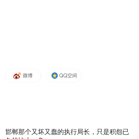
“特别声明：以上作品内容(包括在内的视频、图片或音
频)为凤凰网旗下自媒体平台“大风号”用户上传并发
布，本平台仅提供信息存储空间服务。
Notice: The content above (including the videos,
pictures and audios if any) is uploaded and posted
by the user of Dafeng Hao, which is a social media
platform and merely provides information storage
space services.”
邯郸那个又坏又蠢的执行局长，只是积怨已