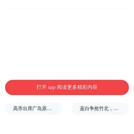
根据2019年6月修订的《大连理工大学研究生
学籍管理规定》，对于超过学校规定的修业
年限仍未完成学业的研究生应予退学。根据
规定，大连理工各类硕士研究生的基本学制
为3年，在校修业年限为4年，申请学位最长
年限为5年（含休学时间）。
大连理工大学是中国共产党在新中国成立前
打开 app 阅读更多精彩内容
夕，面向新中国工业体系建设亲手创办的第
一所新型正规大学。学校是教育部直属全国
高市出席广岛原子弹轰炸纪念仪式，核立场模糊耐人寻味
蓝白争抢竹北，整合卡关！黄国昌：相信郑丽文会守诺
重点大学，是国家“211工程”和“985工程”重
点建设高校，也是世界一流大学A类建设高
校。