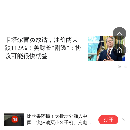
卡塔尔官员放话，油价两天
跌11.9%！美财长“剧透”：协
议可能很快就签
比苹果还棒！大批老外涌入中
卖
打开
国：疯狂购买小米手机、充电
少
宝、大疆相机等
操