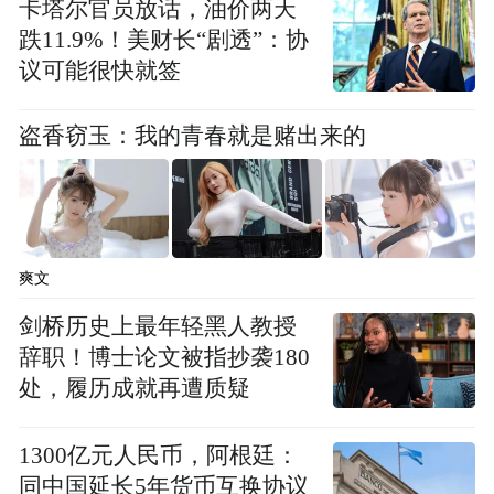
卡塔尔官员放话，油价两天
跌11.9%！美财长“剧透”：协
议可能很快就签
盗香窃玉：我的青春就是赌出来的
爽文
剑桥历史上最年轻黑人教授
辞职！博士论文被指抄袭180
处，履历成就再遭质疑
1300亿元人民币，阿根廷：
同中国延长5年货币互换协议