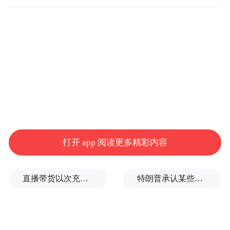
打开 app 阅读更多精彩内容
直播带货以次充好、拒不发货，算诈骗吗？
特朗普承认某些弹药供应紧张