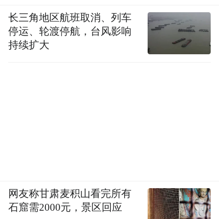
空间站，后来由5个国家或地区合作建设和运
长三角地区航班取消、列车
转，包括美国国家航空航天局、俄罗斯联邦
停运、轮渡停航，台风影响
航天局、日本宇宙航空研究开发机构、加拿
持续扩大
大航天局和欧洲空间局（成员国英国、爱尔
兰、葡萄牙、奥地利和芬兰没有参加国际空
间站计划，希腊和卢森堡则是在计划开始之
后加入欧洲空间局）。
沃尔夫条款曾阻拦中国加入国际空间站
之前，中国曾表达参与国际空间站建设的意
向，但因种种原因而被美国排除在外。除了
网友称甘肃麦积山看完所有
政治原因，美国还指责中方在资金、技术等
石窟需2000元，景区回应
方面有诸多不足。实际上，真正阻拦中国加