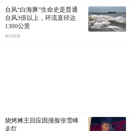
中国空间站资料图。 图片来源：新华网
台风“白海豚”生命史是普通
最新消息显示，国际空间站有可能将运行到
台风3倍以上，环流直径达
1300公里
2030年，而中国计划是在2022年初步完成自
己的空间站，随着日后中国空间站的日臻成
都市快报
熟和太空探索人员积累更多的经验，就有可
能取代即将退役的国际空间站，成为近地轨
道的唯一长期载人航天器和进行空间探索的
唯一基地。
当然，现在的中国空间站要比国际空间站小
很多，前者有110立方米的内部空间，可供三
人在轨生活和工作，而国际空间站有1200立
烧烤摊主回应因撞脸张雪峰
方米的内部空间，可供6-7人在轨生活和工
走红