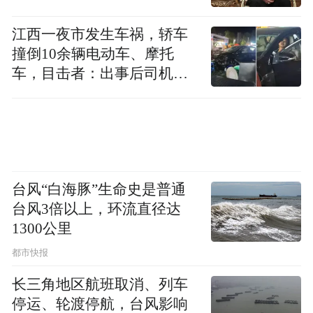
在空间站的驻留时间，完成的工作和科研计
江西一夜市发生车祸，轿车
划也会更多。同时，这4次任务之间的间隔也
撞倒10余辆电动车、摩托
非常短，如神舟12号于2021年9月返回地球
车，目击者：出事后司机一
后，神舟13号将在10月升空。而在此之前，
直坐车里
神舟载人飞船的发射间隔至少有一年。
按照计划，在2022年的神舟14号任务期间，
中国还将分别发射“问天”号、“梦天”号实验
台风“白海豚”生命史是普通
舱，与“天和”号核心舱对接。在每次载人任
台风3倍以上，环流直径达
务前，都有一艘“天舟”号无人货运飞船向空
1300公里
间站运送补给物资。
都市快报
长三角地区航班取消、列车
太空探索实际上是一场与发达国家的科技竞
停运、轮渡停航，台风影响