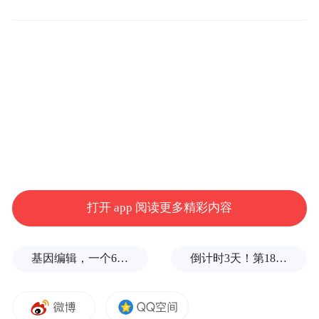
次飞行任务，也是空间站阶段的首次载人飞
行任务。
飞船入轨后，将按照预定程序，与天和核心
舱进行自主快速交会对接。组合体飞行期
间，航天员将进驻天和核心舱，完成为期3个
月的在轨驻留。
航天员进入空间站长期驻留，是探索太空并
打开 app 阅读更多精彩内容
进行科研的一种极为重要的方式，也是太空
竞争的主战场。中国航天员进入自己设计和
升空的空间站，意味着太空探索和竞争拉开
基因编辑，一个6岁女孩之死
倒计时3天！第18届影响世界华人盛典即将启幕
了新的序幕。