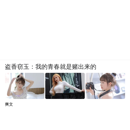
棋，布局深远。
“特别声明：以上作品内容(包括在内的视频、图片或音
频)为凤凰网旗下自媒体平台“大风号”用户上传并发
布，本平台仅提供信息存储空间服务。
Notice: The content above (including the videos,
pictures and audios if any) is uploaded and posted
by the user of Dafeng Hao, which is a social media
platform and merely provides information storage
盗香窃玉：我的青春就是赌出来的
space services.”
爽文