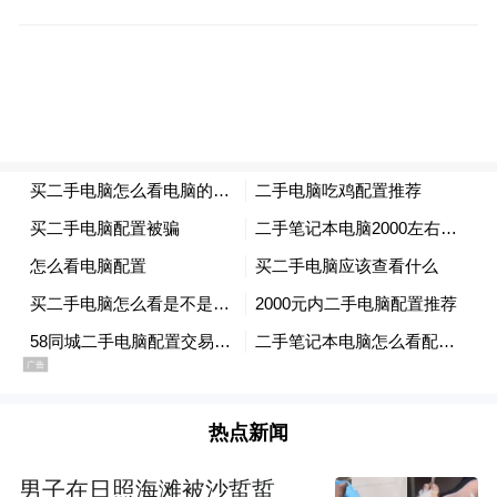
现在，中国已经进入太空探索“三步走”战略
的第三步。无论从理论还是实践来看，探索
太空都有重大的意义。从近处看，探索太空
可以解决人类在地球上发展的短板，更好地
保护和开发地球。探索太空和利用太空，可
以解决人类的通信、导航、遥感等问题，而
且这些问题也涉及国家安全和军事应用。此
外，探索太空也可以帮助解决地球的生态保
护和能源的持续利用，并开发利用太空资
源，用于改善地球上人类的生活。
热点新闻
从更长远的目标看，人类在面临气候变暖、
生态破坏、能源枯竭、小行星可能撞击地球
男子在日照海滩被沙蜇蜇