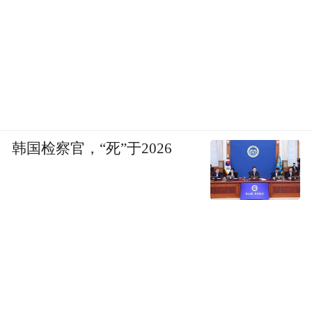
之外。然而，排挤和打压并不能让中国探索
太空的雄心壮志湮灭，反而激发中国以更长
远的目光和深远的战略计划来探索太空，这
就是另起炉灶，自建空间站。
天宫空间站很可能赶超和取代国际空间站
韩国检察官，“死”于2026
有了自己的空间站，才不会受制于人，而且
能大刀阔斧，以符合自身条件和基础的方式
探索太空，缩短与世界先进国家的水平，也
为人类探索浩瀚宇宙做出贡献。
而且，在逐步建设空间站和探索空间的任务
中，会逐步积累经验，提高技术和实力，赶
上和超过国际空间站，甚至可能让天宫空间