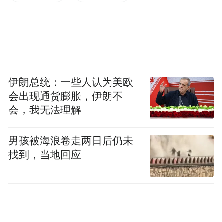
中国已进入太空探索战略第三步
探索太空，中国历来不掩饰自己长期的战略
目标，即“三步走”战略。
1992年9月，中国载人航天工程“三步走”发展
伊朗总统：一些人认为美欧
战略提出并被批准实施。该战略目标的第一
会出现通货膨胀，伊朗不
步是，发射载人飞船，建成初步配套的试验
会，我无法理解
性载人飞船工程，开展空间应用实验；第二
男孩被海浪卷走两日后仍未
步是，突破航天员出舱活动技术、空间飞行
找到，当地回应
器的交会对接技术，发射空间实验室，解决
有一定规模的、短期有人照料的空间应用问
题；第三步是，建造空间站，解决有较大规
模的、长期有人照料的空间应用问题。