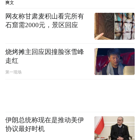
爽文
当然，探索太空也可能让人类明白，人类不
网友称甘肃麦积山看完所有
会是宇宙的中心，“人定胜天”也许是错误
石窟需2000元，景区回应
的，因此，人类要像保护地球一样保护太空
的生态，最终达到“天人合一”的目标。
烧烤摊主回应因撞脸张雪峰
在这样的理念和战略目标下，现在和近期，
走红
中国要做的，除了让三位航天员驻留空间站3
第一现场
个月以执行多项任务外，还计划在2021年至
2022年，执行4次载人航天飞行任务，总计搭
载12人次，主要目标是完成中国空间站的初
步建设。
伊朗总统称现在是推动美伊
而且，未来的4次航天飞行任务驻留空间站时
协议最好时机
间分别为3至6个月，要远远长于此前和现在