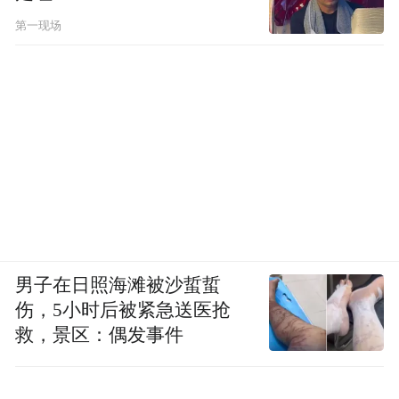
作。但随着中国在技术、经济和空间探索各
第一现场
方面的积累，还可以扩建空间站，如在2022
年将发射“问天”号、“梦天号”实验舱，以扩
展空间站。
目前，我国希望这个重66吨的新模块式空间
站可以运行10年以上，成为“国家级太空实验
室和太空母港”，至少可以与国际空间站平起
平坐，成为探索太空的又一个基地。而且，
我国的空间站未来研究的领域将延伸到生物
男子在日照海滩被沙蜇蜇
学、医学、物理学、天文学、地理学、气象
伤，5小时后被紧急送医抢
学、天体物理、气象、通讯等方面。
救，景区：偶发事件
显然，在太空探索上，中国是在下一盘大