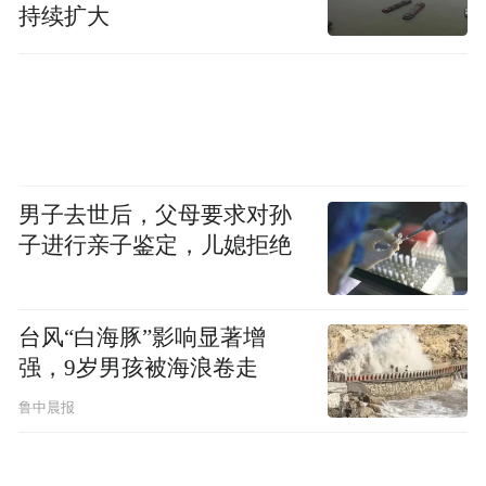
争
持续扩大
实际上，中国的太空探索任务之一就是要一
步一步地打造好中国的空间站，使之成为航
天员和科研人员落脚太空和研究空间的一个
重要基地。
男子去世后，父母要求对孙
打造这个重要基地既需要战略眼光，更需要
子进行亲子鉴定，儿媳拒绝
技术和能力，因此，太空探索实际上就是一
场与发达国家的科技竞争。
台风“白海豚”影响显著增
强，9岁男孩被海浪卷走
鲁中晨报