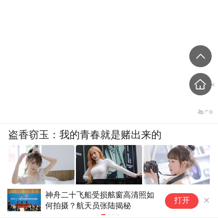
盗香窃玉：我的青春就是赌出来的
爽文
太空归来首亮相
天宫TV丨“
打开