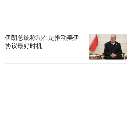
在轨道上组装而成，是人类首个可长期居住
的空间研究中心，同时也是首个第三代空间
站。
伊朗总统称现在是推动美伊
“和平”号空间站首个模块于1986年2月19日发
协议最好时机
射升空，其后至1996年的10年之中，其他多
个模块相继升空并扩建。“和平”号空间站经
过10多年的运行，也与多国合作完成过很多
任务，之后由于部件老化且缺乏维修经费，
于2001年3月23日坠入地球大气层，碎片落入
南太平洋海域中（尼莫点），“和平”号的研
究任务由1998年升空的国际空间站取代。
国际空间站的前身是美国宇航局的“自由”号