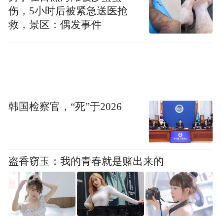
等严重挑战时，有必要探索其他星球是否可
伤，5小时后被紧急送医抢
救，景区：偶发事件
以作为人类另外的家园，移民到外星球去。
尽管这是一个目前尚难实现的梦想，但是值
得未雨绸缪。
当然，探索太空还可能有助于解决“形而上”
的终极问题。美国《科学》杂志在2005年提
韩国检察官，“死”于2026
出了125个重要的科学问题，其中涉及太空的
就有23个，包括宇宙是如何起源的，空间有
多少个维度，宇宙是否会消亡、是否会继续
盗香窃玉：我的青春就是赌出来的
膨胀，宇宙的形状是怎样的，等等。由此，
探索太空也能解答地球和人类的起源等问
题。