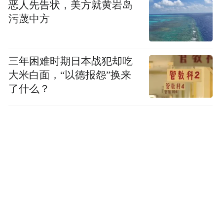
频)为凤凰网旗下自媒体平台“大风号”用户上传并发
恶人先告状，美方就黄岩岛
布，本平台仅提供信息存储空间服务。
污蔑中方
Notice: The content above (including the videos,
pictures and audios if any) is uploaded and posted
by the user of Dafeng Hao, which is a social media
platform and merely provides information storage
三年困难时期日本战犯却吃
space services.”
大米白面，“以德报怨”换来
了什么？