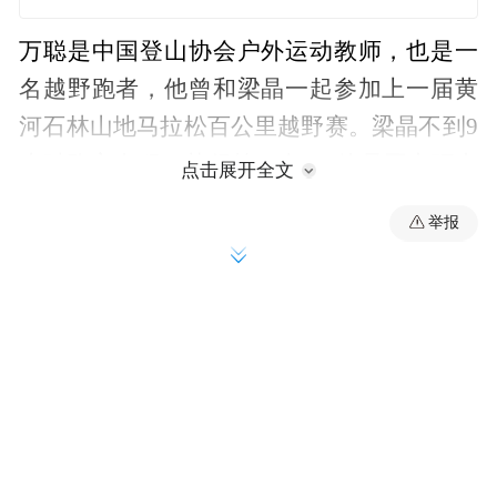
万聪是中国登山协会户外运动教师，也是一
名越野跑者，他曾和梁晶一起参加上一届黄
河石林山地马拉松百公里越野赛。梁晶不到9
小时跑完全程，获得第一名，“他是国内顶尖
点击展开全文
选手，是现役的世界上排名积分最高的中国
举报
选手，亚洲第一，也是我心里国内最好的耐
力越野跑运动员。”
二人最后一次见面是在2021年4月的宁波，江
南百英里越野赛上。赛前，他们还一起打了
牌，“我们聚到一块的时候都喜欢打牌。”
这是2021年开年最大规模的一场越野跑赛