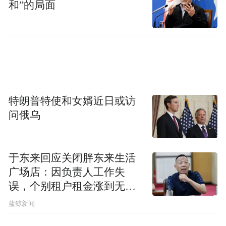
和”的局面
衣物、富余的水和食物、光源，“这是关键时
刻保命用的东西。”
万聪记得，梁晶在去年获得熊猫超级山径赛
（168公里）冠军的那场比赛中，当时的天气
也很恶劣，“天气预报没有100%准确的，但
特朗普特使和女婿近日或访
自己的能力需要有冗余，装备需要有冗余。”
问俄乌
“这个比赛（黄河石林百公里越野赛）的问题
在于，我去年跑的时候，是高温，有可能会
于东来回应关闭胖东来生活
跑中暑。”万聪还记得，去年十月，他参加比
广场店：因负责人工作失
误，个别租户租金涨到无法
赛时，感觉很热，气温能有30摄氏度左右。
想象
“山区的天气不稳定，热的时候非常热，冷的
蓝鲸新闻
时候就会一下子温度骤降，尤其是午后，山