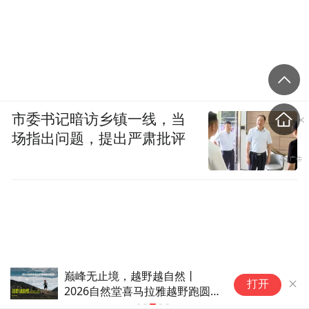
市委书记暗访乡镇一线，当
场指出问题，提出严肃批评
巅峰无止境，越野越自然丨
卡
打开
2026自然堂喜马拉雅越野跑圆
走
满收官