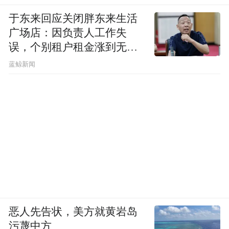
于东来回应关闭胖东来生活
广场店：因负责人工作失
误，个别租户租金涨到无法
想象
蓝鲸新闻
恶人先告状，美方就黄岩岛
污蔑中方