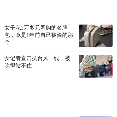
里天气是最不稳定的。”
“你看这山风多大。”22日8时20分，梁晶发了
女子花2万多元网购的名牌
一条朋友圈，视频里都是风声。那时，他正
包，竟是1年前自己被偷的那
在去起点的路上，距离比赛开始还剩40分
个
钟。
女记者直击抗台风一线，被
这是梁晶的最后一条朋友圈。
吹得站不住
22日9时整，梁晶出发了。10点的时候，他稳
稳地跑在最前面。约3个小时后，一场大风裹
着冰雹袭来，他倒在了冰冷的山脊线上。
“特别声明：以上作品内容(包括在内的视频、图片或音