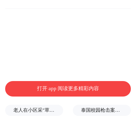
事。4月16日下午，梁晶出发，全程168公
里，在赛道上经历了一个黑夜后，17日8时22
分，梁晶的身影出现在起终点，他以18小时
24分23秒的成绩创造了全新的百英里赛道纪
录。
抵达终点时，他说的第一句话就是，“我拼
了。”在万聪的记忆里，梁晶总是这样拿第
一，似乎没有什么能够打倒他。
打开 app 阅读更多精彩内容
梁晶破纪录那天，万聪发了一条朋友圈，他
老人在小区采“草药”煮水，妻子喝了昏迷进医院ICU，儿子则精神错乱、摔得遍体鳞伤
泰国校园枪击案致9死，枪手父亲道歉
说，希望梁晶和原纪录保持者赵家驹两兄弟
能一直这么跑下去。