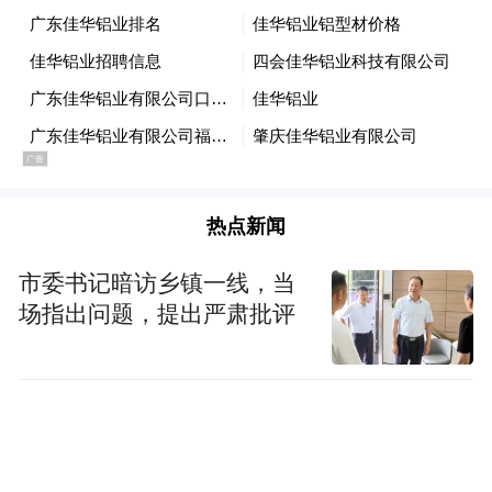
耗传来，包括梁晶、黄印斌和曹朋飞在内的
21名选手遇难。
“送别跑神梁晶。”万聪写下了这样一段话：
“我心里你就是国内最好的耐力越野跑运动
员，918分的ITRA积分，亚洲第一和世界第
热点新闻
八的现役排名也是目前国内选手摸不到的天
花板了。我以为早晚会看到你拿下港百，然
市委书记暗访乡镇一线，当
而人生没有那么多如果……”
场指出问题，提出严肃批评
万聪印象里，梁晶大小比赛都参加，参赛数
量比其他选手高很多，被称为“越野跑劳
模”。“我知道你只不过是想给2岁大的孩子多
攒一些奶粉钱而每次都想再拼尽全力逼自己