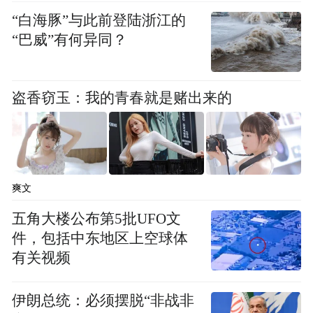
一把。”万聪在送别梁晶的朋友圈里写道。
“白海豚”与此前登陆浙江的
“巴威”有何异同？
事故发生后，万聪觉得“离自己特别近，去年
我也跑了比赛，今年身边有很多朋友参加这
盗香窃玉：我的青春就是赌出来的
个比赛，我觉得挺可惜的。”
万聪推测恶劣天气导致的失温或许是梁晶遇
难的原因，“他（梁晶）跑出去太远了，还有
爽文
一个就是他装备不够。”
五角大楼公布第5批UFO文
同为越野跑者，万聪一直在强调装备，因为
件，包括中东地区上空球体
突发的天气变化，尤其在高海拔地区的山地
有关视频
越野赛中，概率并不低。当选手们参加此类
伊朗总统：必须摆脱“非战非
赛事时，会带足进山的必备装备，包括保暖