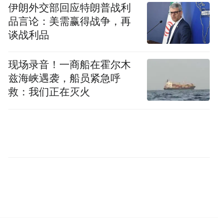
伊朗外交部回应特朗普战利
近利。一些地方政府相关部门在指导与监督
品言论：美需赢得战争，再
上不想管或不会管，有的甚至存在严重的安
谈战利品
全隐患，极易导致发生安全事故。
现场录音！一商船在霍尔木
21条生命的消逝，是多么惨痛的代价！对于
兹海峡遇袭，船员紧急呼
个体而言，再多的遗憾与追悔，也无法让他
救：我们正在灭火
们复生。然而为了今后更多人的安全，避免
这样的悲剧再发生，反思和追问是绝对必要
的。
挑战极限，超越自我，是很多体育爱好者的
追求，但不能让极限运动成为盲目的生命冒
险。崇尚体育精神，首先是要对体育、自然
和生命有敬畏之心，科学办赛，科学参赛。