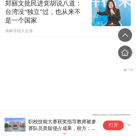
郑丽文批民进党胡说八道：
台湾没“独立”过，也从来不
是一个国家
​海峡导报大台海
因凡蒂诺被爆曾与女员工有
职校技能大赛获奖指导教师被参
丝
打开
染，国际足联、欧足联紧急
赛队员质疑侵占成果，校方：反
“
映不实
落
回应