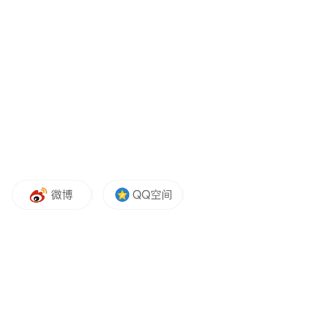
快速抵达，补给点也没有足够的物资供应。
这样的越野赛道设计是否合理，是否慎重，
救援设施与组织力量，能否满足安全保障要
求，需要进一步核实给出答案。
近年来，全国各地各项马拉松赛事如雨后春
笋般出现，山地越野马拉松方兴未艾。一些
地方看中举办赛事的宣传效应，加上能够拉
动区域消费，收取企业赞助费、广告费，打
造旅游品牌等因素，纷纷热衷办赛。然而，
一些赛事往往只盯着经济效益，不愿意在服
务和安全上多投入。有的承办企业根本不具
备组织高风险体育赛事的资格和能力，只重
视设置高额奖金等奖项吸引选手参赛，急功