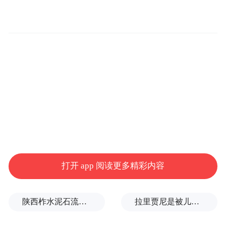
挑战极限的越野赛事，安全管理是头等大
事，理应严之又严，细之又细。据有山地越
野运动经验的网友说，在山地马拉松赛事
中，冲锋衣等保暖装备一般都是“强制装
备”，必须经过严格检查，保证运动员随身携
带后才能允许其参赛。然而在这场西北高海
拔山区赛事中，冲锋衣仅仅是“建议装备”，
打开 app 阅读更多精彩内容
赛前对保温毯等强制装备的检查也并不充
分。还有参赛者反映，在事发赛段，有区域
陕西柞水泥石流灾害致3人遇难
拉里贾尼是被儿子一通电话害死的？回应来了
是“无人区”，车辆无法通行，救援力量难以