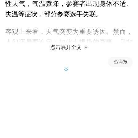
性天气，气温骤降，参赛者出现身体不适、
失温等症状，部分参赛选手失联。
客观上来看，天气突变为重要诱因。然而，
人们还是要追问：如此大规模的赛事，且非
点击展开全文
首届举办，天气预报为何未能发挥预警作
举报
用？极端天气突发时，举办方叫停比赛是否
及时？在应对极端天气问题上，赛事组织方
有无应急预案、预案是否有效执行？这场赛
事中不少参赛者来自低海拔地区，赛前有没
有做相关的健康检测和适应性训练？还有，
运营赛事的企业是否资质完备？这些追问应
该成为防范类似事故的声声警钟。