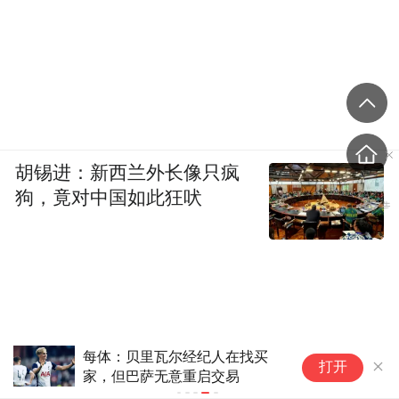
胡锡进：新西兰外长像只疯
狗，竟对中国如此狂吠
每体：贝里瓦尔经纪人在找买
打开
家，但巴萨无意重启交易