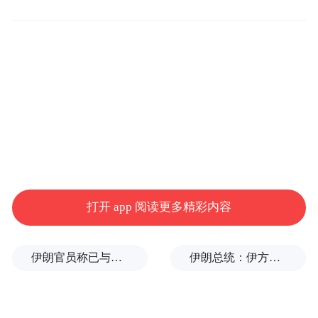
事件发生后，当地政府虽然全力组织救援，
但逝者的生命已经无法挽回，灾难性的后果
已经酿成。人们惟希望，此次20多人的生命
能换来一次全面彻底的事故调查，从而给山
地马拉松等体育赛事安上一把“保险锁”，让
热爱运动的生命安全地奔跑。（完）
打开 app 阅读更多精彩内容
伊朗官员称已与阿曼就霍尔木兹海峡通行问题明确总体框架
伊朗总统：伊方未在涉谅解备忘录的谈判中作任何让步