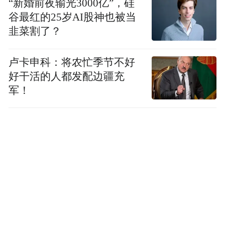
“新婚前夜输光3000亿”，硅
谷最红的25岁AI股神也被当
韭菜割了？
卢卡申科：将农忙季节不好
好干活的人都发配边疆充
军！