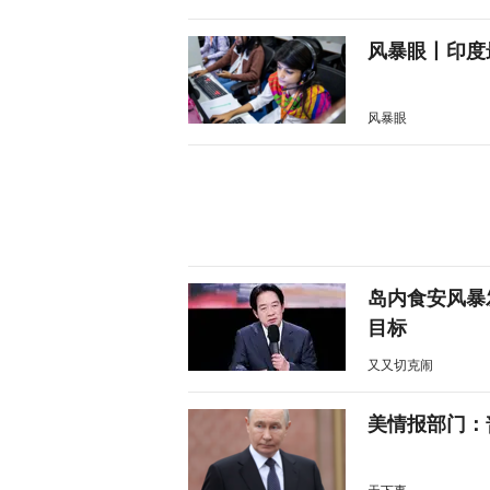
风暴眼丨印度
风暴眼
岛内食安风暴
目标
又又切克闹
美情报部门：