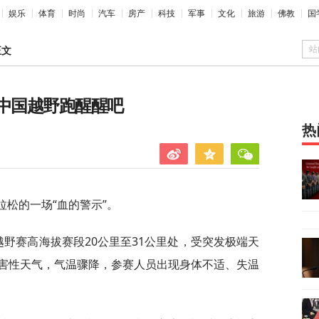
娱乐
体育
时尚
汽车
房产
科技
军事
文化
旅游
佛教
国
站
正文
，中国越野跑醒醒吧
热
拉松的一场“血的警示”。
越野赛高海拔赛段20公里至31公里处，受突发极端天
害性天气，气温骤降，参赛人员出现身体不适、失温