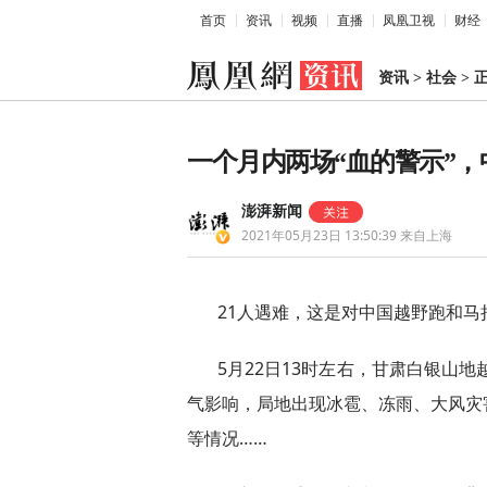
首页
资讯
视频
直播
凤凰卫视
财经
资讯
>
社会
>
一个月内两场“血的警示”
澎湃新闻
2021年05月23日 13:50:39
来自上海
21人遇难，这是对中国越野跑和马
5月22日13时左右，甘肃白银山地
气影响，局地出现冰雹、冻雨、大风灾
等情况……