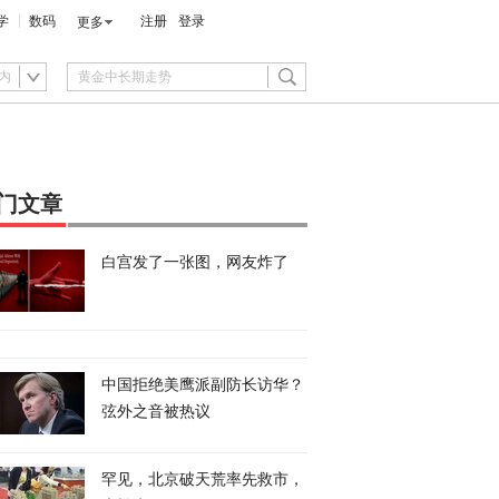
学
数码
注册
登录
更多
内
门文章
白宫发了一张图，网友炸了
中国拒绝美鹰派副防长访华？
弦外之音被热议
罕见，北京破天荒率先救市，