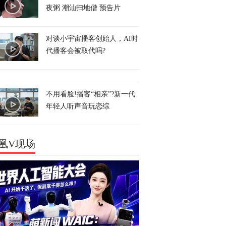
夜粥 潮汕扫地僧 预告片
对谈小宇宙播客创始人，AI时
代播客会被取代吗?
不用看脸!播客“相亲”?新一代
年轻人听声音玩恋综
凰V现场