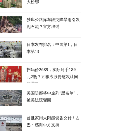
大松绑
独库公路库车段突降暴雨引发
泥石流？官方辟谣
日本发布排名：中国第1，日
本第13
扫码价2689，实际到手189
元2瓶？五粮液股份这次让同
行慌了
美国防部将中企列“黑名单”，
被美法院驳回
首批家用太阳能设备交付！古
巴：感谢中方支持