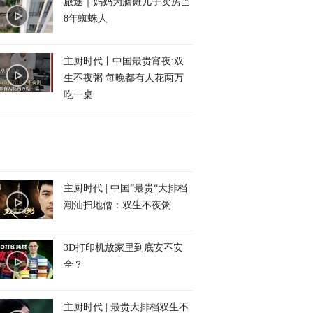
旅途｜妈妈为脑瘫儿子卖房当
8年蜘蛛人
主厨时代丨中国最贵宵夜:双
生不夜粥 每晚都有人花两万
吃一桌
主厨时代 | 中国”最贵“大排档
潮汕扫地僧：双生不夜粥
3D打印机放家里到底安不安
全？
主厨时代 | 最贵大排档双生不