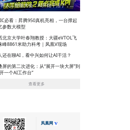
世界人工智能大会：AI开始干活了，但到底干的怎么样？萌新闯WAIC
AIC必看：昇腾950真机亮相，一台撑起
亿参数大模型
话北京大学叶春翔教授：大疆eVTOL飞
珠峰8861米助力科考｜凤凰V现场
人还在聊AI，看中兴如何让AI干活？
叠屏的第二次进化：从“展开一块大屏”到
展开一个AI工作台”
查看更多
凤凰网