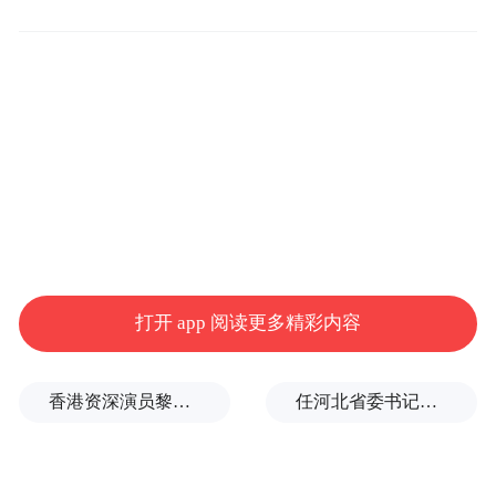
打开 app 阅读更多精彩内容
香港资深演员黎彼得去世，曾参演《唐伯虎点秋香》《鹿鼎记》等
任河北省委书记后，罗文首次调研