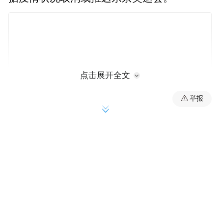
点击展开全文
举报
静冈县知事川胜平太称，“为了迎接各国运动
员，疫情必须得到控制。希望（中央政府）
能够确保所有民众可以随时接受检测”。山梨
县知事长崎幸太郎也在4月份表示，“如果疫
情严重到会影响民众的健康状况，（东京奥