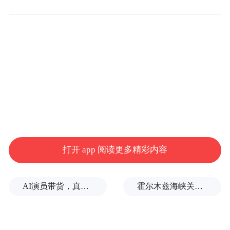
运会）应该推迟或取消”。
此外，秋田县知事佐竹敬久表示，“如果再次
发布全国范围内的紧急事态宣言，奥运会就
应该取消或推迟”。茨城县知事大井川和彦和
长野县知事阿部守一也表示，如果疫情继续
加剧，应该考虑取消或推迟奥运会。
另据日本时事通信社早前报道，日本执政的
打开 app 阅读更多精彩内容
自民党干事长二阶俊博曾在4月15日表示，如
果迫不得已，取消东京奥运会也应该作为一
个选项。作为自民党内二号人物，二阶俊博
AI演员带货，真人演员授权：AI时代如何重构信任关系
霍尔木兹海峡关闭致伊拉克石油出口骤降75%
是在参加一个电视节目时发表上述言论的，
他说：“如果实在无法办下去，我们应该毫不