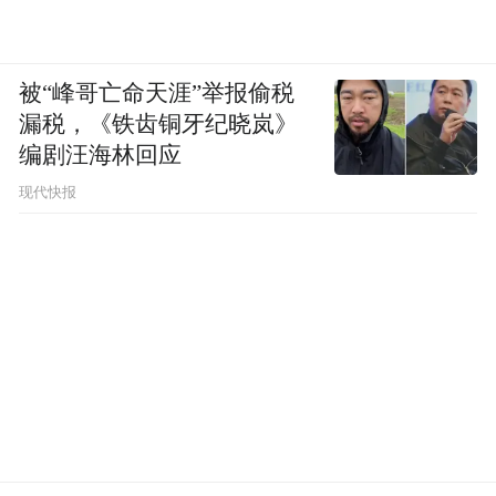
被“峰哥亡命天涯”举报偷税
漏税，《铁齿铜牙纪晓岚》
编剧汪海林回应
现代快报