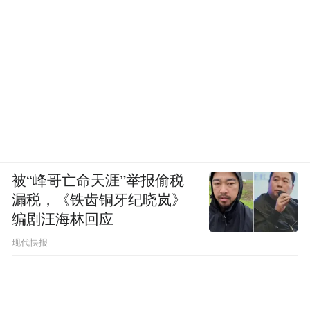
被“峰哥亡命天涯”举报偷税
漏税，《铁齿铜牙纪晓岚》
编剧汪海林回应
现代快报