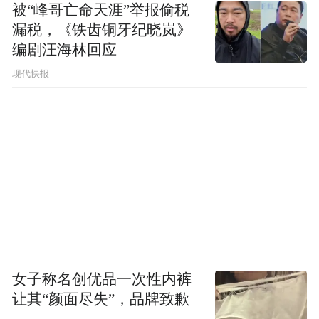
被“峰哥亡命天涯”举报偷税
漏税，《铁齿铜牙纪晓岚》
编剧汪海林回应
现代快报
女子称名创优品一次性内裤
让其“颜面尽失”，品牌致歉