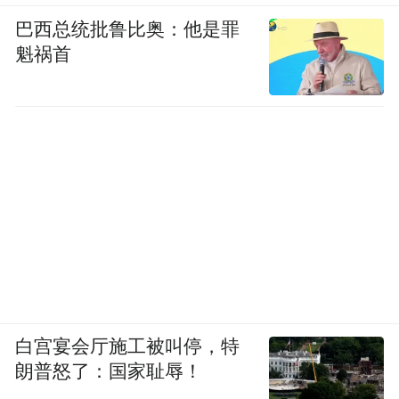
巴西总统批鲁比奥：他是罪
魁祸首
白宫宴会厅施工被叫停，特
朗普怒了：国家耻辱！