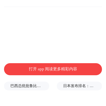
危，加快疫苗接种速度。
今年前四月新增7000万例，病死案例超去年
总数一半。亚洲和拉美目前已是世界最新疫
情中心
打开 app 阅读更多精彩内容
每三天新增一百多万COVID-19 确诊病例，
印度“海啸”式疫情，又一次刷新了人们对这
一严重传染病的认知，也让这个国际医疗药
巴西总统批鲁比奥：他是罪魁祸首
日本发布排名：中国第1，日本第13
品和疫苗生产的大国，经历了一次刻骨铭心
的痛。到目前为止，已经有近2000万确诊病