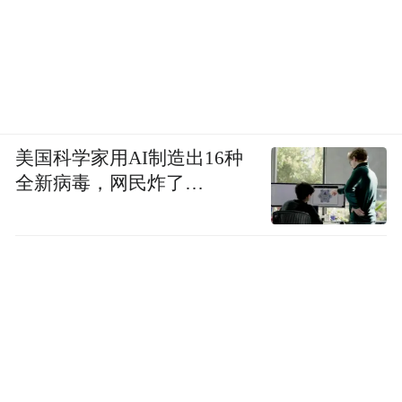
回看新冠在人间走过的一年历程，从欧洲到
美国、南美，再到今天的印度，哪一个国家
和地区的民众和政府轻视它，它便不请自
入。当民众以为疫情是别人、别国的事，与
美国科学家用AI制造出16种
我个人、国家无关，只要关上家门就万事大
全新病毒，网民炸了…
吉，那疫情蔓延，就可能是早晚的事。据报
道，中国浙江最近出现的11例输入性病例，
门关上了，但总
有10例是印度来的变异株。
有缝隙。尤其是中国周边已经布满了高发地
带。
以呼吸道传染病的特性，如果传染指数高，