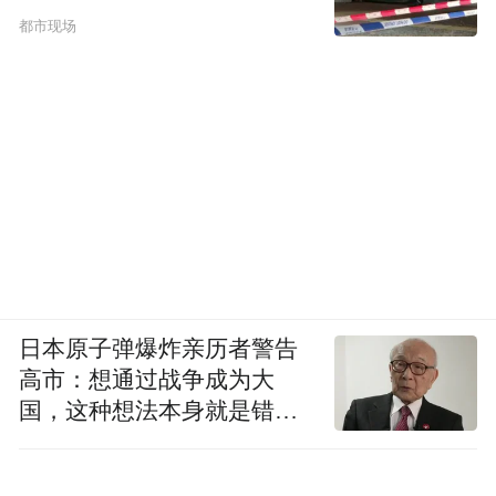
全球。
同时，由于文化和宗教的原因，以色
都市现场
列政府明白自己的民众做不到严格的社交隔
判断
离。去年中上旬，经过仔细研讨，他们
mRNA疫苗最有前景。
因而，总理Benjamin
Netanyahu (本雅明·内塔尼亚胡)亲自出马，以
高价和提供接种后真实数据为交换，买断
Pfizer/BioNtech mRNA新冠疫苗。这一果断行
整整快了其他大部分国家和地区4个月到
动，
半年。
好消息是，归功于超过60%的疫苗接
日本原子弹爆炸亲历者警告
种率，以色列的每日新增病例已经从高峰时
高市：想通过战争成为大
的一万多人降至现在的一百多人，死亡人数
国，这种想法本身就是错误
也从每日上百人降至毎天几个人，工作和生
的
活基本恢复，COVID-19病房纷纷关闭。他们