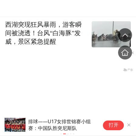
西湖突现狂风暴雨，游客瞬
间被浇透！台风“白海豚”发
威，景区紧急提醒
排球——U17女排世锦赛小组
美
打开
赛：中国队胜突尼斯队
街
男子持刀袭击邻居后跳楼身