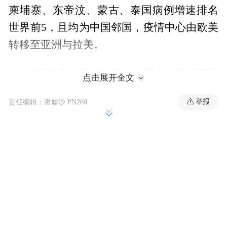
柬埔寨、东帝汶、蒙古、泰国病例增速排名
世界前5，且均为中国邻国，疫情中心由欧美
转移至亚洲与拉美。
2、印度政府对疫情的错判，民众自觉度不高
点击展开全文
等导致了危机的蔓延。人体靠感染产生的免
举报
责任编辑：谢廖沙 PN260
疫力有限，病毒不断变异致病力增强，无论
国家还是个人，越是掉以轻心，危机越容易
降临。
3、以色列虽然和印度一样做不到严格的社交
隔离，但超过60%的疫苗接种率使其成为第
一个真正走出疫情的国家。中国与印度人口
数量、疫苗覆盖程度相似，更需要居安思