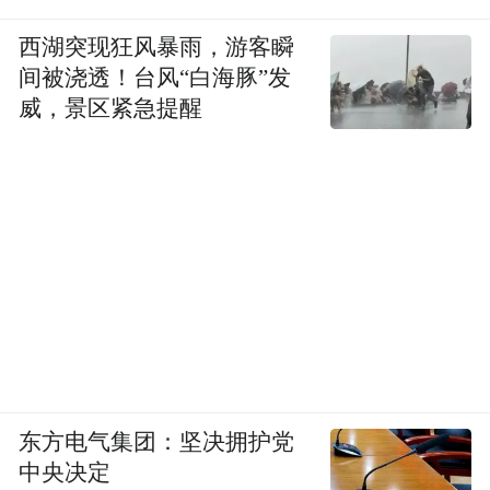
家，由于他们占据了科技研发的制高点，疫
西湖突现狂风暴雨，游客瞬
情过后，产业链会迅速恢复，因为他们的科
间被浇透！台风“白海豚”发
技别人无法马上取代。而对于一个发展中国
威，景区紧急提醒
家，产业链一但断裂，另外一个国家会马上
取而代之。
一场抗COVID-19病毒世界大战，已经在全球
谁大意，谁沒设
范围蔓延，谁也无法幸免。
足够的防疫措施，疫情中心就会岀现在那
里，
哪怕是目前零病例的地区。疫苗接种
率、疫苗有效率、社交隔离率，决定着一个
可以预见的是，
国家、一个地区能否守住。
东方电气集团：坚决拥护党
发展中国家的疫苗短缺，将在短时间内严重
中央决定