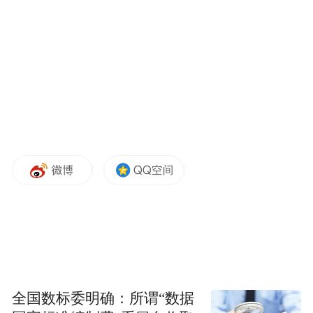
例，20万人过世。然而，以印度的人口来计
算，如果按照美国目前的确诊病例（3300
万）和死亡人数（58万）与人口的比例来计
算，印度将可能会有一亿二千多万人被感
染，约250万人过世（4倍美国的人口），这
还没有算上印度现在已经出现的严重医疗资
源挤兑现象。而美国由于医疗资源雄厚，基
本上沒有出现医疗资源挤兑的现象。事实
上，由于统计数据库不健全，印度实际的感
染和死亡人数可能永远都是一个未知数。据
有关专家估计，实际的感染和死亡人数可能
会是现在公布数据的三到五倍。换句话说，
可能已经有上亿人感染或者及将被感染。
全国数标委明确：所谓“数据