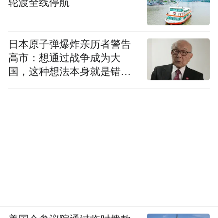
轮渡全线停航
拒病毒的侵袭。
而以印度的人口，哪怕毎日
接种1000万剂，也需要至少半年(一人两剂）
日本原子弹爆炸亲历者警告
才能达到群体免疫。更何况，印度现在根本
高市：想通过战争成为大
就没有每天接种1000万剂的产能和能力。而
国，这种想法本身就是错误
“海啸”就在这个时候出现了。
的