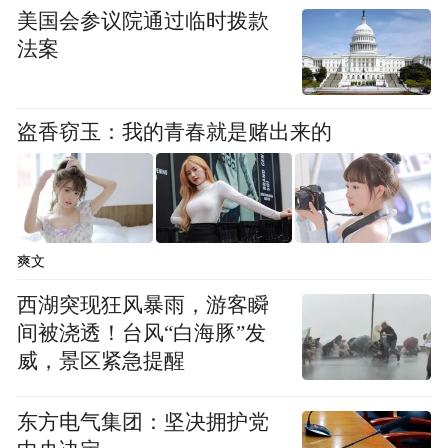
美国会参议院通过临时拨款
法案
盗香窃玉：我的青春就是赌出来的
爽文
到今天，全球已有超过一亿五千多万人确
西湖突现狂风暴雨，游客瞬
间被浇透！台风“白海豚”发
诊，近320万人病逝。其中，欧洲、美国、印
威，景区紧急提醒
度、巴西、土耳其死亡人数名列前五名。进
入2021年才4个月，全球已经新增7000万病
东方电气集团：坚决拥护党
例，一百多万病逝；与去年全年8000万病