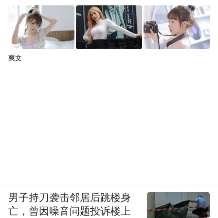
以色列应对疫情模式已被证明成效显著，今
天的印度疫情值得中国居安思危
爽文
怎么办？关键是判断准确，行动果断。
去年二月，武汉曾是疫情的中心。那个时
候，人们对新冠知之甚少。全世界都必须决
定下一步怎么走、花多少血本。中国釆取果
。而处于中
断封城措施，成功地控制了疫情
东战火与交通中心的以色列，
经过国家情报
对中国公布的
机构的信息收集，尤其是
男子持刀袭击邻居后跳楼身
COVID-19基因系列的分析，
判断新冠将蔓越
亡，曾因噪音问题投诉楼上