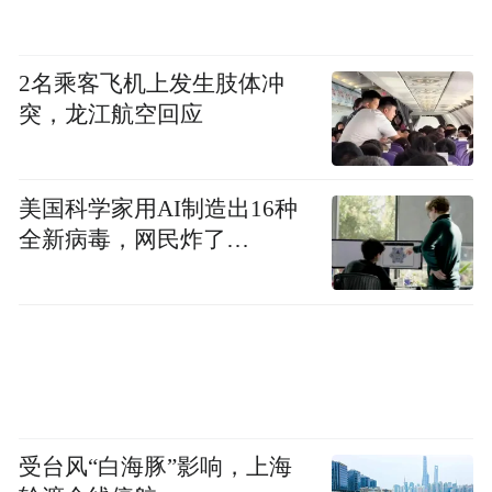
2名乘客飞机上发生肢体冲
越多人感染，病毒越容易变异，印度危机恐
突，龙江航空回应
已拖累全球
印度这场风暴让许多人跌破眼镜。曾经认为
美国科学家用AI制造出16种
全新病毒，网民炸了…
已经有60%自然感染的“群体免疫”，政府一
开始并不是太在意，直到突然失控。印度政
府部门已经表示对抗疫认识不足及错判负
责。然而我认为，民众的认知度和自觉性也
起了重大的决定作用。
印度作为WHO全球疫苗生产的中
遗憾的是，
受台风“白海豚”影响，上海
心，其国人疫苗的接种率却只有8%，无法抗