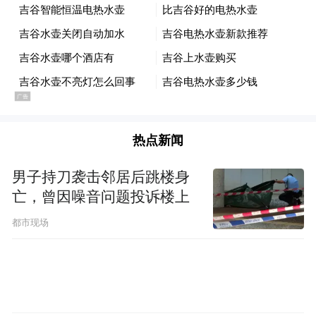
刚刚翻过2020时，人们都希望2021年COVID-
我在凤凰新闻上预警
19疫情会变好。1月初，
中国免疫落差；
2月初我又预警：2021年疫情
会惨过2020， 疫情中心也将从欧美发达国
家，转到亚非拉发展中国家。其中的道理很
COVID-19疫情在欧美因疫苗接种而缓
简单，
热点新闻
解后，势必转战到没有设防的地区。而人口
男子持刀袭击邻居后跳楼身
稠密，没有广泛的疫苗接种的发展中国家，
亡，曾因噪音问题投诉楼上
尤其是亚洲，必将可能成为下一个疫情中
都市现场
心。
自南美洲，尤其是巴西疫情暴发后，亚
洲战场再一次登场。