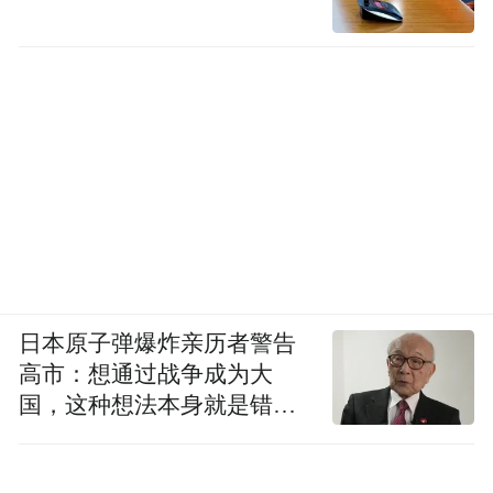
恶化。
由于管控力度和民众的自觉性，中国的疫情
目前控制成效优异。然而，今天发生在印度
的疫情，值得中国居安思危！以疫苗接种率
和人口来说，我们与印度在相似的水平。随
着周边战火的升级，以中国密集的人口、较
低的疫苗覆盖率和医疗承受能力，加上变异
的病毒，中国今年的抗疫可能会险相丛生。
再接再厉，加速疫苗接
该走的路只有一条：
日本原子弹爆炸亲历者警告
高市：想通过战争成为大
种。
国，这种想法本身就是错误
(本文章版权归凤凰网所有，未经授权，不得转载)
的