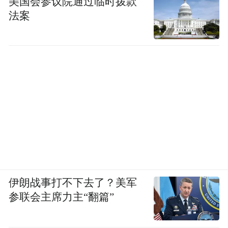
美国会参议院通过临时拨款
法案
|
图/新德里的露天火葬场，就傍在居民区的
边上。
印度的悲剧提示我们：
1. 靠自然感染产生的免疫力程度不高，而且
维持时间也不久（才几个月）。
2. 只要地球上还有疫情，病毒就可能会不断
变异，产生更加凶险（传染力或致病力）的
伊朗战事打不下去了？美军
变异株。
参联会主席力主“翻篇”
3. 没有一个国家和地区是安全的。变是必然