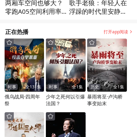
两厢车空间也够大？
歌手老狼：年轻人在
零跑A05空间利用率
浮躁的时代里安静创
真高
作，我从她们身上获
得了美好的感觉
正在热播
打开app阅读
时事
全
131
集
时事
全
1
集
历史
全
1
集
俄乌战局·四周年
少年之死何以引爆
暴雨将至·卢沟桥
祭
法国？
事变始末