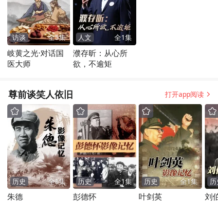
访谈
全
5
集
人文
全
1
集
岐黄之光·对话国
濮存昕：从心所
医大师
欲，不逾矩
尊前谈笑人依旧
打开app阅读
历史
全
1
集
历史
全
1
集
历史
全
1
集
历
朱德
彭德怀
叶剑英
刘