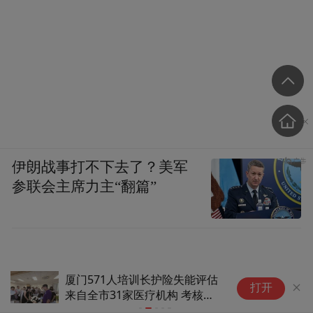
伊朗战事打不下去了？美军
参联会主席力主“翻篇”
厦门571人培训长护险失能评估
战
打开
来自全市31家医疗机构 考核通
连
过率超98%
“