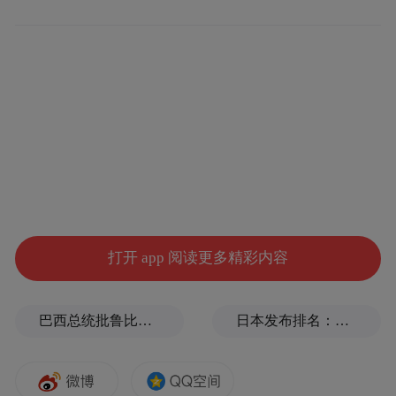
与情况和体质健康监测结果，定期向家长反
馈。改进中考体育测试内容、方式和计分办
法，形成激励学生加强体育锻炼的有效机
制。加强大学生体育评价，探索在高等教育
所有阶段开设体育课程。
此外，教育部还将加大相关问题的研究。教
育部以人文社会科学研究项目为抓手，大力
支持加强青少年心理健康教育相关问题研
打开 app 阅读更多精彩内容
究。“十三五”期间，在教育部人文社会研究
项目中设立“‘网络红人’现象对青少年价值观
巴西总统批鲁比奥：他是罪魁祸首
日本发布排名：中国第1，日本第13
的影响及对策研究”“城镇化视域下居住分割
对青少年发展影响的实证研究”“家庭教化功
能的彰显与青少年精神家园的建构研究”“新