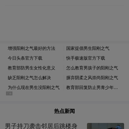
果，更好的服务青少年心理健康教育工作。
2891098人参与
抱歉，本调查已经结束
01.你认为要注重培养男性青少年阳刚之气吗？
需要
35
%
(
68.3万
人
)
不需要
65
%
(
124.9万
人
)
02.男生必须有“阳刚之气”，是性别偏见吗？
是
70
%
(
134.1万
人
)
不是
30
%
(
58.5万
人
)
03.你认为青少年“异性化”，需要被纠正吗？
热点新闻
需要
27
%
(
52.5万
人
)
男子持刀袭击邻居后跳楼身