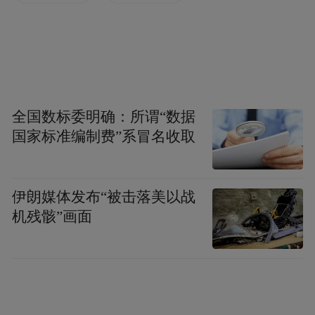
时代社会协同管理下的青少年健康促进理论
体系研究”“基于培育青少年健康人格视阈下
的休闲教育研究”“青少年认识信念发展模式
与作用机制研究”“青少年未来取向的发展及
其同伴背景：追踪研究”“青少年心理健康双
全国数标委明确：所谓“数据
因素模型监测体系研究”等一批研究项目。支
国家标准编制费”系冒名收取
持高校加强有关青少年心理健康方面多学科
的交叉研究，聚焦现实需求，推动理论创
伊朗媒体发布“被击落美以战
新。
机残骸”画面
下一步，教育部将加强已立项相关教育部哲
学社会科学研究项目中后期管理，推动多学
科交叉研究，力争产出一批高质量研究成