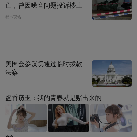
亡，曾因噪音问题投诉楼上
不需要
60
%
(
116.4万
人
)
都市现场
看情况
13
%
(
24.3万
人
)
“特别声明：以上作品内容(包括在内的视频、图片或音
频)为凤凰网旗下自媒体平台“大风号”用户上传并发
美国会参议院通过临时拨款
布，本平台仅提供信息存储空间服务。
Notice: The content above (including the videos,
法案
pictures and audios if any) is uploaded and posted
by the user of Dafeng Hao, which is a social media
platform and merely provides information storage
盗香窃玉：我的青春就是赌出来的
space services.”