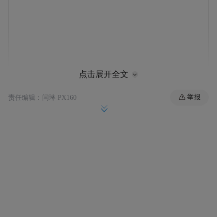
点击展开全文
举报
责任编辑：闫琳 PX160
《答复》表示，建立日常参与、体质监测和
专项运动技能测试相结合的考查机制，将达
到国家学生体质健康标准要求作为教育教学
考核的重要内容，引导学生养成良好锻炼习
惯和健康生活方式，锤炼坚强意志，培养合
作精神。中小学校客观记录学生日常体育参