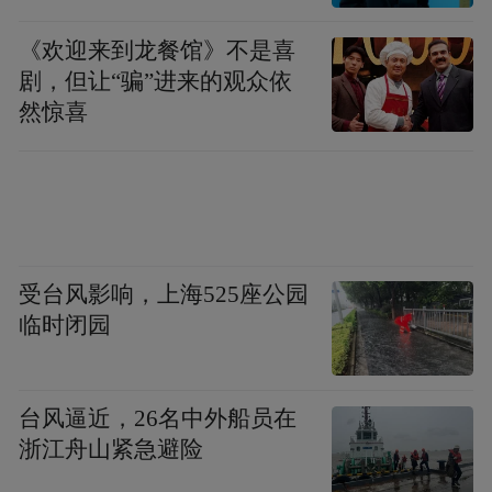
1月16日，微博博主“济源市尚娟”发帖，实名
《欢迎来到龙餐馆》不是喜
公开举报河南济源市委书记张战伟掌掴济源
剧，但让“骗”进来的观众依
市政府秘书长、济源示范区管委会办公室主
然惊喜
任翟伟栋，自己为翟伟栋妻子。
尚娟称去年11月11日早晨，翟伟栋与其他市
领导在机关餐厅角落里吃早餐时，被河南济
源市委书记张战伟掌掴。尚娟在帖子中还
受台风影响，上海525座公园
称，此事诱发了翟伟栋的心脏病。她作为翟
临时闭园
伟栋的妻子，倍感痛苦与煎熬，因此实名公
开举报张战伟，“希望还我丈夫一个公道，不
台风逼近，26名中外船员在
能让老实人受欺负。”
浙江舟山紧急避险
此事一出，立即引发舆论关注，目前河南省