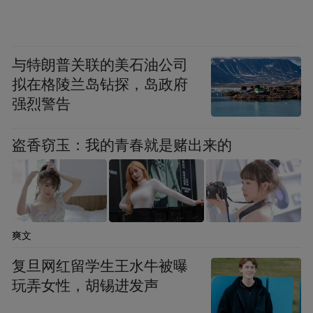
与特朗普关联的美石油公司
拟在格陵兰岛钻探，岛政府
强烈警告
盗香窃玉：我的青春就是赌出来的
企查查信息显示，济源焦化成立于1997年，
爽文
法定代表人为卫存生，位于济源市西一环南
复旦网红留学生王水牛被曝
路，所属行业为燃气生产和供应业，中外合
玩弄女性，胡锡进发声
资企业。