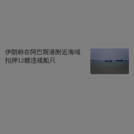
伊朗称在阿巴斯港附近海域
扣押12艘违规船只