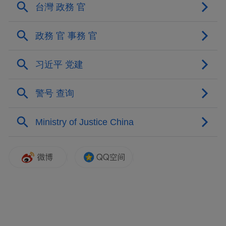
文件内容为：针对公司党委委员、工会主席
尚小娟同志在相关部门已经接到其有关情况
反映后，近期仍以检举控告为由在网络上发
布有关济源示范区主要领导负面影响的言
论，公司党委认为其行为造成极大的不良影
响，损坏了济源示范区整体对外形象，经公