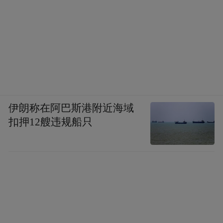
伊朗称在阿巴斯港附近海域
扣押12艘违规船只