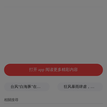
发布有关济源示范区主要领导负面影响的言
论，目前已经被停职处理。
打开 app 阅读更多精彩内容
台风“白海豚”在浙江玉环登陆，大片树木被吹倒
狂风暴雨肆虐，台州一家电厂遭受猛烈冲击