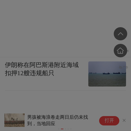
伊朗称在阿巴斯港附近海域
扣押12艘违规船只
男孩被海浪卷走两日后仍未找
i
打开
到，当地回应
首
级