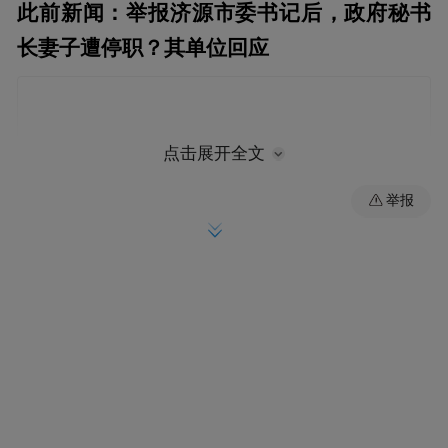
此前新闻：举报济源市委书记后，政府秘书
长妻子遭停职？其单位回应
点击展开全文
举报
1月19日，一张豫港（济源）焦化集团有限公
司关于“对公司党委委员、工会主席尚小娟同
志处理意见”的文件在网上流传，文件显示公
司党委委员、工会主席尚小娟因为在网络上