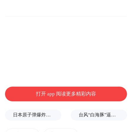
打开 app 阅读更多精彩内容
日本原子弹爆炸亲历者反对高市修改无核三原则，“她应该下台”
台风“白海豚”逼近浙闽沿海，10余省份将掀强风雨