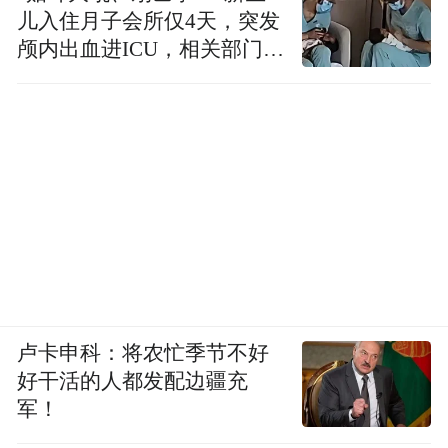
18.加强对弱势群体的支持和帮助，不让一个
儿入住月子会所仅4天，突发
人掉队。
颅内出血进ICU，相关部门已
推动互联网助力精准扶贫的经验交
介入
流与分享，促进国际减贫合作。鼓励开发适
合老年人、残疾人、妇女、儿童使用的产品
和服务，采取多种政策措施和技术手段，提
高弱势群体的数字技能，促进公众数字素养
的普及和提升。
19.加强网络文化交流与文明互鉴。
尊重网络
文化的多样性，提倡各国挖掘自身优秀的文
化资源开展网络交流合作和文明互鉴。搭建
卢卡申科：将农忙季节不好
包容、开放、多样的网络文化交流平台与机
好干活的人都发配边疆充
军！
制。