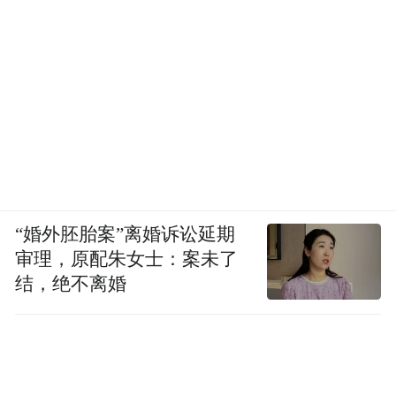
20.为落实联合国2030可持续发展议程做出
积极贡献。
呼吁各国重视发展中国家关切，
弥合数字鸿沟，通过信息通信技术促进持
久、包容和可持续的经济增长和社会发展。
互联网是人类共同的家园，全人类从未像今
天这样在网络空间休戚与共、命运相连。维
护一个和平、安全、开放、合作、有序的网
“婚外胚胎案”离婚诉讼延期
络空间，就是在维护我们自己美好的家园。
审理，原配朱女士：案未了
展望前路，我们愿同国际社会一道，把握机
结，绝不离婚
遇，迎接挑战，携手构建更加紧密的网络空
间命运共同体，共同开创人类更加美好的未
来。