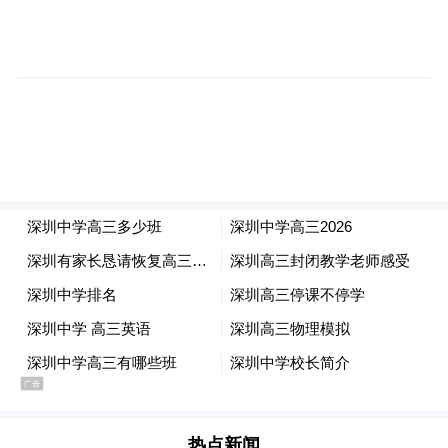
数字技术与传统产业融合发展，提升数字
化、网络化、智能化水平，促进经济转型升
级，推动数据要素的开发利用与共享。
5.创建良好的营商环境，维护全球信息通信
产业链供应链开放、稳定、安全。
为企业提
供开放、公平、非歧视的营商环境，加强团
结协作，携手共克时艰，全面提振全球市场
信心。推动建立健全多边、互信、共赢的数
字产业规则，保障全球信息通信产业链供应
链开放、稳定、安全，推动全球经济健康发
展。
安全共同维护
热点新闻