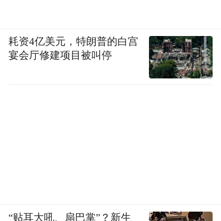
实现共同繁荣。
16.共享电子商务发展红利。
畅通贸易渠道，
耗资4亿美元，特朗普的白宫
减少市场准入壁垒和其他壁垒。促进跨境电
宴会厅修建项目被叫停
子商务发展，探索建立信息共享和互信互认
机制，鼓励使用安全可靠的数字化手段促进
跨境贸易便利化。
17.让中小微企业更多从数字经济发展中分享
机遇。
鼓励各国加大政策支持，帮助中小微
企业利用新一代信息技术促进产品、服务、
流程、组织和商业模式的创新，增加就业机
会，积极融入全球价值链。
“贴耳大吼、扇巴掌”？新生