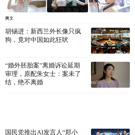
范、信息共享、应急响应等方面的合作，积
极开展关键信息基础设施保护的经验交流。
爽文
反对利用信息技术破坏他国关键信息基础设
胡锡进：新西兰外长像只疯
施或窃取重要数据。
狗，竟对中国如此狂吠
8.加强个人信息保护和数据安全管理。
规范
“婚外胚胎案”离婚诉讼延期
个人信息收集、存储、使用、加工、传输、
审理，原配朱女士：案未了
提供、公开等行为，保障个人信息安全，开
结，绝不离婚
展数据安全和个人信息保护及相关规则、标
准的国际交流合作，推动符合《联合国宪
章》宗旨的个人信息保护规则标准国际互
认。要求企业不得在信息技术设备中预设后
门、恶意代码，不得利用提供产品、服务的
国民党推出AI发言人“郑小