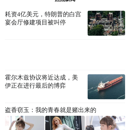
倡导开放合作的网络安全理念，坚持安全与
耗资4亿美元，特朗普的白宫
宴会厅修建项目被叫停
发展并重，共同维护网络空间和平与安全。
6.增强网络空间战略互信。
鼓励开展全球、
区域、多边、双边与多方等各层级的合作与
对话，共同维护网络空间和平与稳定，增进
各国之间战略互信，反对网络攻击、网络威
霍尔木兹协议将近达成，美
慑与讹诈，反对利用信息技术从事危害他国
伊正在进行最后的博弈
安全和社会公共利益的行为，防止网络空间
军备竞赛，营造和平的发展环境，防止技术
盗香窃玉：我的青春就是赌出来的
议题政治化。
7.加强信息基础设施保护。
加强在预警防