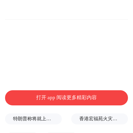
发展共同推进
采取更加积极、包容、协调、普惠的政策，
加快全球信息基础设施建设，推动数字经济
创新发展，提升公共服务水平。
1.提升互联网接入水平，促进互联互通。
推
打开 app 阅读更多精彩内容
动各国在光缆骨干网、国际海缆等通信基础
设施领域开展合作，在尊重各国网络主权、
尊重各国网络政策的前提下，探索以可接受
特朗普称将就上诉法院涉白宫宴会厅项目裁决提起上诉
香港宏福苑火灾跨部门调查最终报告：大火或由烟头引起
的方式扩大互联网接入和连接，让更多发展