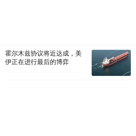
14.推动对新技术新应用的有效治理。
积极利
用法律法规和标准规则引导人工智能、物联
网、下一代通信网络等新技术新应用，推动
在技术标准、伦理准则方面开展国际合作。
15.推动网络空间治理能力建设。
霍尔木兹协议将近达成，美
搭建多渠道
伊正在进行最后的博弈
的交流平台，在联合国等多边框架下增设网
络空间国际治理援助和培训项目，帮助广大
有需求的发展中国家提升参与国际治理的能
力。
成果共同分享
坚持以人为本、科技向善，缩小数字鸿沟，