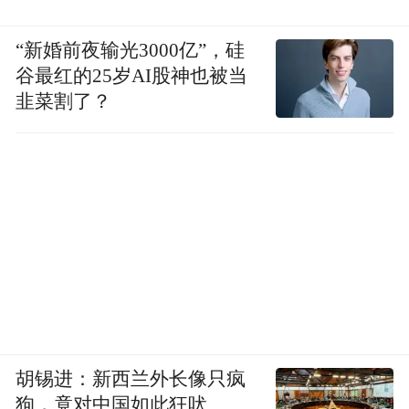
“新婚前夜输光3000亿”，硅
谷最红的25岁AI股神也被当
韭菜割了？
胡锡进：新西兰外长像只疯
狗，竟对中国如此狂吠