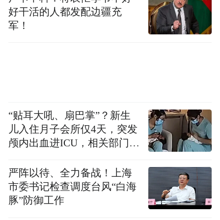
义威胁。
好干活的人都发配边疆充
军！
治理共同参与
坚持多边参与、多方参与，加强对话协商，
推动构建更加公正合理的全球互联网治理体
系。
“贴耳大吼、扇巴掌”？新生
11.发挥联合国在网络空间国际治理中的主渠
儿入住月子会所仅4天，突发
颅内出血进ICU，相关部门已
道作用。
充分发挥联合国信息安全开放式工
介入
作组（OEWG）和政府专家组（GGE）的作
严阵以待、全力备战！上海
用，支持在联合国框架下制定各方普遍接受
市委书记检查调度台风“白海
的网络空间负责任国家行为规则、准则和原
豚”防御工作
则。