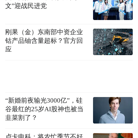
便利条件窃取用户数据。
文”迎战民进党
9.加强未成年人网络保护。
开展未成年人网
络保护立法经验交流，打击针对未成年人的
刚果（金）东南部中资企业
钴产品铀含量超标？官方回
网络犯罪和网络欺凌，保护未成年人网上隐
应
私，培育提高未成年人网络素养，形成健康
的上网习惯。
10.深化打击网络犯罪、网络恐怖主义国际合
作。
对网络犯罪开展生态化、链条化打击整
“新婚前夜输光3000亿”，硅
治，进一步完善打击网络犯罪与网络恐怖主
谷最红的25岁AI股神也被当
义的机制建设。支持并积极参与联合国打击
韭菜割了？
网络犯罪全球性公约谈判。有效协调各国立
法和实践，合力应对网络犯罪和网络恐怖主
卢卡申科：将农忙季节不好