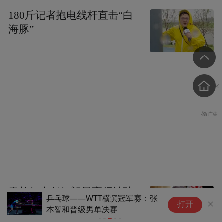
180斤记者抱电线杆直击“白
海豚”
雷扎伊出任伊朗最高领袖驻
乒乓球——WTT横滨冠军赛：张
松
打开
最高国家安全委员会代表
本智和晋级男单决赛
最
实