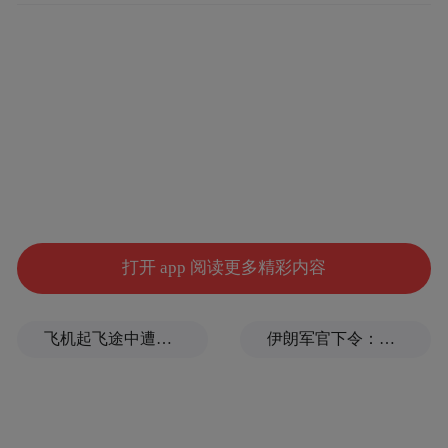
打开 app 阅读更多精彩内容
飞机起飞途中遭雷击！航班滞留3小时临时换机
伊朗军官下令：如果美军踏上我国领土，就砍掉他们脚！