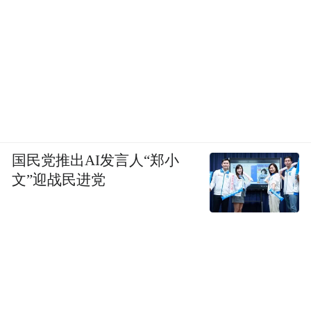
八岁上小学一年级时，余秀华还没有自由行
走的能力。奶奶、母亲和父亲轮流背她上学
放学。背了大概一学期，她开始练习杵双拐
行走。
一年级期末考试，那天下大雪，余秀华没法
国民党推出AI发言人“郑小
到学校。因为缺考，老师让她留级。她和老
文”迎战民进党
师吵了一架。身体虽然不好，但记忆力好，
她不觉得上学吃力，但最后还是留了一级。
“雪”变作日后诗歌里挥之不去的意象。
三年级时，同学们嘲笑她杵着拐杖走路难
看。她先甩了一根拐杖，不久后又扔了另一