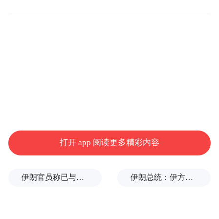
一张 1.8 米乘 2 米的双人床，成了余秀华离
不开的地方。 每天，她待在床上的时间超过
20 小时。 除了洗衣、吃饭、散步、浇花，她
很少在地上活动。 不写诗也不看书的日子，
她爱趴在床上看视频、下象棋。 她不怎么玩
网络游戏，“吃鸡”半天找不到敌人； 她也不
常上微博，不知道肖战是谁； 实在闷得慌，
就开一场直播，跟陌生的网友说说话。
打开 app 阅读更多精彩内容
这段时间，她情绪不好，最严重的时候，一
个礼拜睡不着。长时间的失眠，让她的眼睛
伊朗官员称已与阿曼就霍尔木兹海峡通行问题明确总体框架
伊朗总统：伊方未在涉谅解备忘录的谈判中作任何让步
“像扎着麦芒，有恶心之感”。夜半醒来，她
会产生很深的恐惧感：“我不知道人活到最后