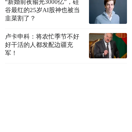
“新婚前夜输光3000亿”，硅
秀华已出版的诗集，描述的大多是在这里的
谷最红的25岁AI股神也被当
韭菜割了？
生活印象。
奶奶住过的房间，以前塞满了东西，如今空
卢卡申科：将农忙季节不好
好干活的人都发配边疆充
空荡荡。屋顶加高了一尺，抬头便能看到新
军！
墙与旧墙的交替。
离旧居不远，门前贴对联、挂灯笼的便是余
秀华的新家。家里没有狗、猫和兔子的身
影，只有余文海养的两只鹅、两只鸭和十一
只鸡（本来是十二只，后来死了一只）。
登上十层又十层楼梯，闻到淡淡的薰衣草洗
衣液的味道，便到了余秀华的地盘。 二楼有