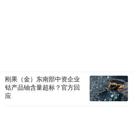
投稿就要抄写诗歌，余秀华感到“痛苦”。但
诗歌字数不多，她便试了试。投第一次，中
了；投第二次，又中了。就这样，她的诗出
现在当地的《钟祥日报》《荆门晚报》等报
刊。不过，编辑们不知道她的身体状况。
上学的时候，她用右手写字。为练左手，她
写了一篇10 多万字的小说。左手没有右手抖
刚果（金）东南部中资企业
得厉害，字迹相对工整些。
钴产品铀含量超标？官方回
应
这时候，余秀华写的诗也不多。