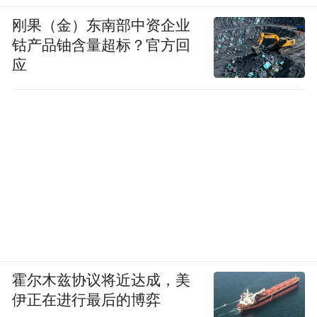
三间房，余秀华住中间。 余文海住楼下，一
刚果（金）东南部中资企业
般不上楼。 除非看不惯余秀华马马虎虎地打
钴产品铀含量超标？官方回
应
扫卫生，他才上楼一趟，边骂边擦。
2017 年母亲周金香去世，在荆门工作的儿子
周末才回来。平日里，余秀华只有父亲作
伴。
扫了一半地，余文海买了早餐，回屋给余秀
华送上楼，自己则坐在餐桌边就着啤酒吃
完。余秀华没吃他买的早餐，迷迷糊糊地下
楼，摸到厨房，打开冰箱，颤颤巍巍地端出
霍尔木兹协议将近达成，美
一盒冷冰冰的杂酱面。
伊正在进行最后的博弈