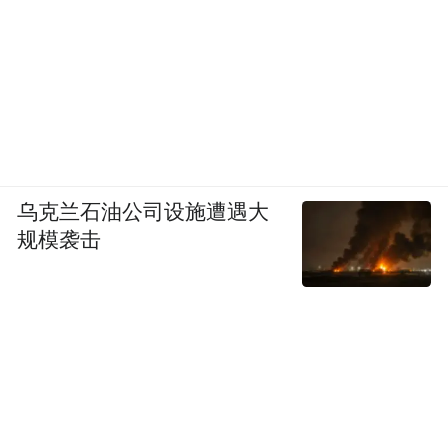
床尾一头对着两张并排的书桌，一高一矮。
笔记本电脑落寞地待在小方桌上。镜腿处缠
着橡皮筋的眼镜在一堆书旁极不起眼。这些
书，一部分是出版社寄的，一部分是余秀华
买的。
在余秀华的家里，找不到几本她自己的书。
乌克兰石油公司设施遭遇大
规模袭击
从2015 年1 月第一本诗集诞生起，余秀华一
共出版了五本书，其中包括三本诗集、一本
散文集和一本小说。第一本《月光落在左手
上》和第二本《摇摇晃晃的人间》各卖出25
万册以上，另外三本的累积销量也不低于 30
万册。在诗集的印数普遍只有3000 本还卖不
动的年代，《月光落在左手上》2020 年 9 月