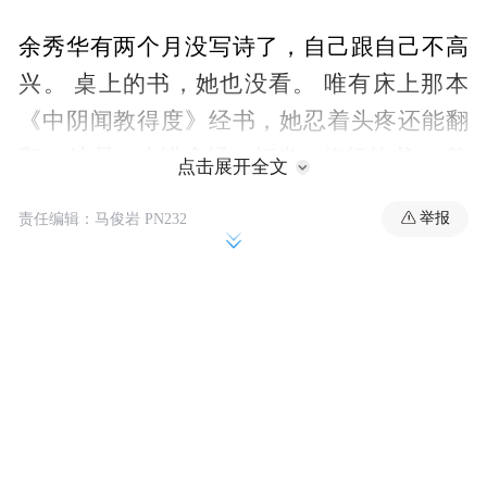
余秀华有两个月没写诗了，自己跟自己不高
兴。 桌上的书，她也没看。 唯有床上那本
《中阴闻教得度》经书，她忍着头疼还能翻
翻。 这是一本讲念经、打坐、修行的书，“教
点击展开全文
人死了之后怎么送他上天堂。 ”
举报
责任编辑：马俊岩 PN232