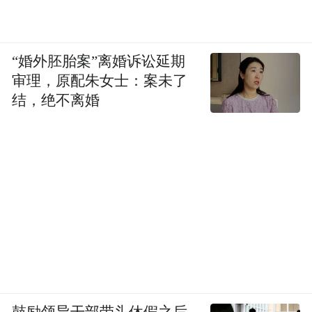
“婚外胚胎案”离婚诉讼延期
审理，原配朱女士：案未了
结，绝不离婚
■ 余秀华新居中养的花。
27 岁那年，周金香去儿子家帮忙带孩子，余
文海既要种地还要打理鱼塘，小卖部没人照
应，加上生意不好，就卖了。
没开小卖部以后，余秀华感到无聊，认真写
起诗来。
鼓励领导干部带头休假之后
当生活和心灵被逼上绝路时，没有任何人倾