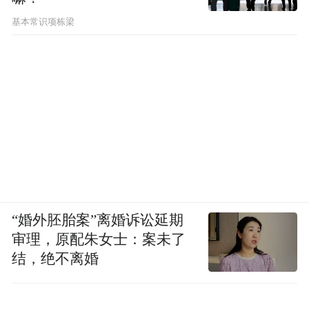
1976 年清明节，余秀华出生。家里请的接生
基本常识项栋梁
婆没经验，余秀华倒产，小脑受损。由于缺
少消毒设备，她还感染了破伤风，在荆门人
民医院治疗了20 多天，才捡回条命。按照横
店的习俗，每逢清明和春节，要给逝者上
坟。在这一天来到人间，余秀华说自己像是
“招鬼的”。
三岁时，余秀华躺在摇篮里坐不起来；直到
六岁，她还不会走路。余文海和周金香求医
“婚外胚胎案”离婚诉讼延期
问药，请神婆到家里做法事，都没起作用。
审理，原配朱女士：案未了
算命的说，她前世做了坏事，这辈子要受
结，绝不离婚
罚。这些话在幼小的余秀华心里压了很久，
“童年很恐怖”。