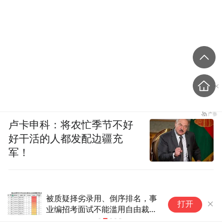
生出来后是独立的个体，欢喜可以分享，但
苦难没必要。
从 27 岁到38 岁成名之前，每到农忙的时
候，余秀华心理都要遭受一次打击。九月和
秋天，占据了她诗歌不小的篇幅。
2014 年，《诗刊》杂志编辑刘年在博客上发
现了余秀华的诗。“她这样的作者，让编辑有
卢卡申科：将农忙季节不好
好干活的人都发配边疆充
成就感和幸福感。”没等余秀华回复，他就自
军！
顾自地选了几首诗，填了稿签。
通过 QQ 联系上余秀华后，刘年让她写一篇
被质疑择劣录用、倒序排名，事
美
创作感想。“我是社会最底层的人，没有比这
打开
业编招考面试不能滥用自由裁量
逾
更糟糕的生活。”余秀华心想反正没损失，爽
权
项