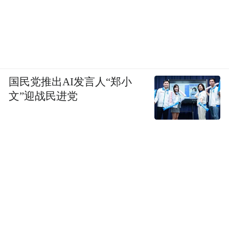
国民党推出AI发言人“郑小
七月余秀华回家，八月就结婚。19 岁的孩
文”迎战民进党
子，还不知道婚姻是什么。
经人介绍，父母给余秀华招了一个上门女婿
——从四川来荆门打工，比余秀华大12 岁的
尹世平。父母叫余秀华去领结婚证。想着以
后多一个玩伴，她就去了，“不知道还有婚姻
生活、男女关系，一张白纸。”