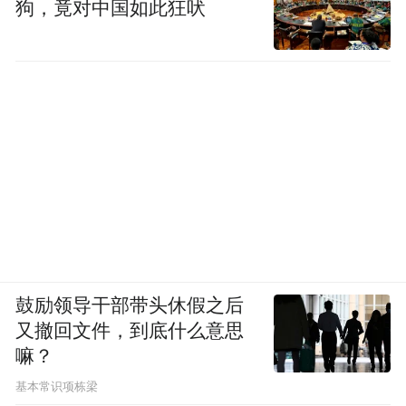
狗，竟对中国如此狂吠
守着小卖部，没人的时候，余秀华就拿个小
本子写分行文字，当娱乐活动。邻居谢阿姨
说，顾客来了，她写她的也不搭理，“卖不上
什么东西。”
这期间，余秀华接触了不少社会青年。她跟
他们下象棋、打扑克、骂脏话……年复一
年，浑浑噩噩到了25 岁。
余秀华象棋下得不错，村书记比较欣赏她。
有一天，他上门到余秀华家里下棋，翻到了
鼓励领导干部带头休假之后
柜子上写诗的小本子。他对余秀华说，你写
又撤回文件，到底什么意思
嘛？
得很好，要不要投稿？
基本常识项栋梁