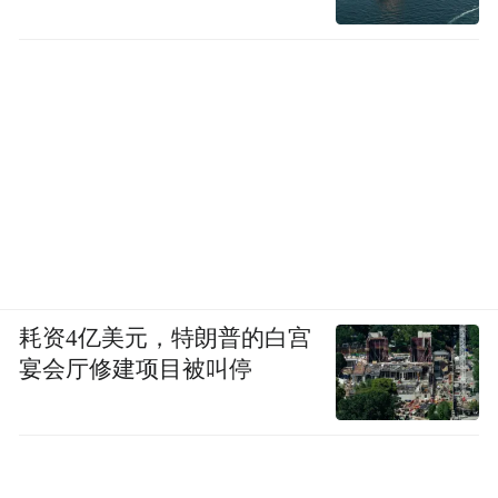
除非有客人，余秀华一般不在餐厅吃饭，而
是在后院一间墙壁被熏得黑乎乎的厨房里
吃。余文海说余秀华吃饭老掉渣，这间屋没
铺瓷砖，看不出来。
吃完早饭，余秀华又上楼躺下。
窗户下是正门，倚在窗边可以看见来往的村
民。结婚时买的印有“喜喜”字的红毛毯，余
秀华当凉被盖。床头柜上累着的书已落灰。
耗资4亿美元，特朗普的白宫
宴会厅修建项目被叫停
机械手似的台灯定格在靠近枕头的上方，签
字笔、插线板、碎屏的手机和卷页的书，散
落在床上。