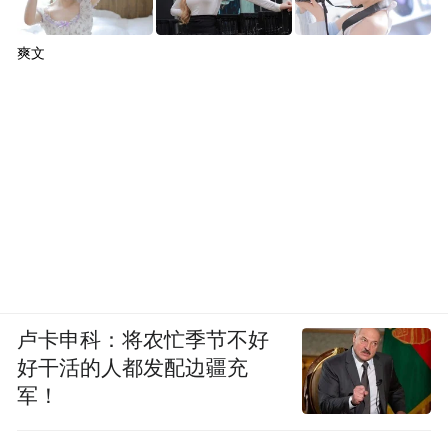
任何费用，准许余秀华入学。
爽文
好不容易上了高中，却迎来人生最痛苦的日
子。由于手腕弯不了，余秀华写字很慢，语
文考试时，连作文都来不及写。“人家交卷
了，她才写一半。”余文海说。
“我爸妈不了解我，他们觉得哪怕我读了大学
也不会找到工作，因为我是残疾人。”余秀华
是学校的保送生，校长承诺保她上大学；但
不管怎么努力，成绩始终在下滑，她觉得对
卢卡申科：将农忙季节不好
不起校长。到了高二，余秀华没参加期末考
好干活的人都发配边疆充
军！
试就跑回了家。她收拢课本，一把火烧了。
“一切都是自己搞砸的。”