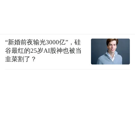
根，两只小脚丫学着承受身体的全部重量。
有时，走到田埂走不动了，她索性往前爬。
到了四年级，学生们开始写作文。由于身体
“新婚前夜输光3000亿”，硅
原因，余秀华没法控制手的稳定性。她必须
谷最红的25岁AI股神也被当
用左手按着右手，一笔一划用力地写。手上
韭菜割了？
起了老茧。
余秀华喜欢语文老师，写了封“情书”给她。
老师当着全班念了，还表扬余秀华“写得
好”。这是她文学的启蒙，也是鼓励，但仅此
而已。80年代的农村，没有书店，也没有什
么课外读物；即便有，余秀华也舍不得买。
她找周金香要 2分钱买铅笔都要挨一顿批。