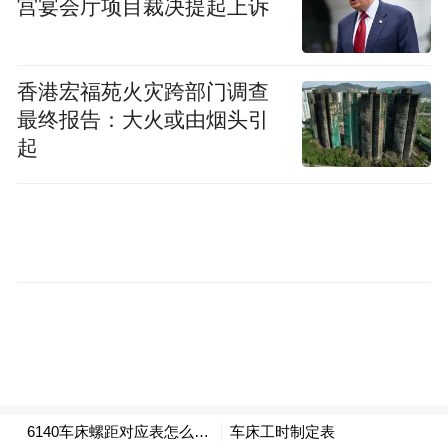
宫宴会厅项目裁决提起上诉
早上 6 点，天上的云雾还未散开，父亲余文
海拎着家里的扫帚和簸箕，在主坡道上扫
香港宏福苑火灾跨部门调查
最终报告：大火或由烟头引
地。他红光满面，但劳动时胯受了伤，走起
起
路来不太稳。
横店村——这座离武汉车程 3 小时的村庄，
早已不是范俭当初拍摄纪录片《摇摇晃晃的
人间》时的模样。2017 年春节前后，300 多
户村民搬进了新楼。窄小的上坡路变宽，两
边的稻田被一排排双层洋房替代。余家失去
了 20 亩土地，余秀华也失去了看夕阳落下的
四合院，唯一保留的是2 分地大小的鱼塘，