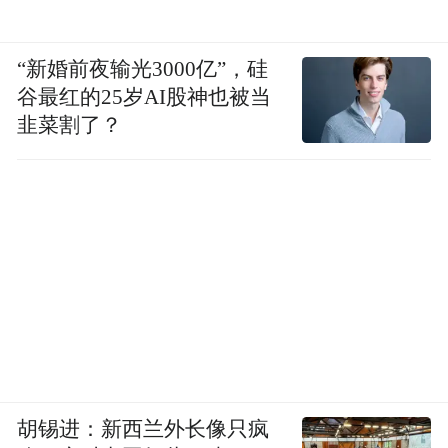
结婚的时候，余秀华没感受到甜蜜，只担心
那个男人会跑掉；生了孩子后，她巴不得尹
“新婚前夜输光3000亿”，硅
世平跑掉。她想要尽一个妻子的责任，投入
谷最红的25岁AI股神也被当
过这段感情，但发现没用，两人的精神世界
韭菜割了？
不对等，没话说。
“结婚一年左右，她吵着离婚。”余文海说，
“她是残疾人，老公是健全人，我们不许，她
跟我们争，在炕上打滚。”
好在，尹世平常年在外，除开春节，一般不
回家。两人虽然结了婚，却各过各的。他给
余秀华留出了足够的个人空间。
胡锡进：新西兰外长像只疯