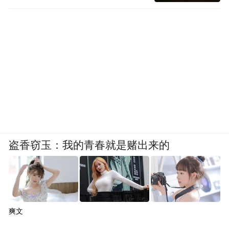
时候，它不会拒绝我。”
余秀华工作辛苦，“一天吃一顿，身体彻底垮
了。”余文海给女儿打了很多电话，才把她追
回来。余秀华做了一个月，因为动作慢，工
资没挣到，还亏了300 多块路费。
为了自食其力，余秀华还跟着几个老头子讨
饭。她买了一个碗，驻足了一天，但最终拉
盗香窃玉：我的青春就是赌出来的
不下脸跪着，乞讨没做成。
吃的苦，受的伤，余秀华从来不告诉父母。
余文海说：“她这人倔强，生病了全身冒汗，
问她怎么了？她说没事。”余秀华却说，孩子
爽文