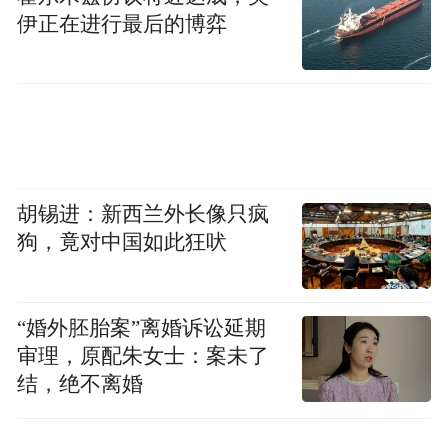
伊正在进行最后的博弈
村里的指示牌和墙壁上，到处印着余秀华的
诗，从《穿越大半个中国来睡你》到《我爱
你》。不过，接受采访的十多位村民说“读不
懂”。
立秋前，正是采收稻谷的时节。每到农忙
胡锡进：新西兰外长像只疯
时，余秀华就不愿出门。
狗，竟对中国如此狂吠
她对这个村庄没有任何要求。村民做农活，
余秀华不懂；她讲的东西，他们也不明白。
“婚外胚胎案”离婚诉讼延期
审理，原配朱女士：案未了
她和村民谈不到一块，碰见了打个招呼，平
结，绝不离婚
常开个玩笑，互不影响。