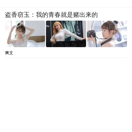
学校有个文学社，每月出一期小册子，所有
盗香窃玉：我的青春就是赌出来的
学生可以参加。余秀华偷懒，觉得写文章太
费事，投了首诗《无名星》，却得了一等
奖。余文海读过那首诗，寥寥几句话：“她形
爽文
容自己是一颗很小很小的星星。”
虽然得了奖，但余秀华的成绩赶不上努力。
学习学不好，农活干不了。“无用”的她感到
悲伤，觉得自己是家庭非常大的负担。“人活
着，每天不进步不如去死。”初三那年，她拿
起菜刀，割了左手腕。身体的包袱很沉重，
直到今天还没消失。