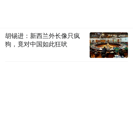
又加印了 3 万册。
余秀华无疑是当代最畅销的诗人。但她“那点
胡锡进：新西兰外长像只疯
小才华”不知是否遗传自父亲。
狗，竟对中国如此狂吠
余文海念初中时，正值文革时期。贫下中农
出身的他，被分配到生产队劳动，没再继续
考学。他上学时爱看书，也爱写诗。余秀华
曾捉弄过父亲，将他写的“顺口溜”全部发在
了朋友圈，没想到获得一片赞赏。
她的脾气性格倒像父亲——诚实，感性，冲
动。