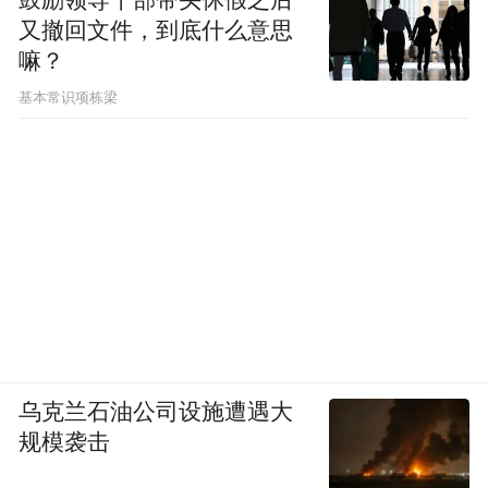
又撤回文件，到底什么意思
诉时，余秀华选择了诗歌。虽然她的双腿很
嘛？
难并拢，讲话含糊不清，表情也不自然，走
基本常识项栋梁
路歪歪斜斜，但诗歌给了她灵魂的出口。
“迟早有那么一天，父母老了，丈夫靠不住，
儿子有自己的家。”2012 年，渴望自力更生
的余秀华背着父母，一个人坐火车去了温州
打工。
工厂离海近，洗漱和吃饭的水要自己打，余
秀华的手没力气，提不起重物，必须靠同事
乌克兰石油公司设施遭遇大
帮忙。工作间歇，她不和人闲聊，自个儿趴
规模袭击
在床上写诗。“诗歌一直跟在身边，我想它的