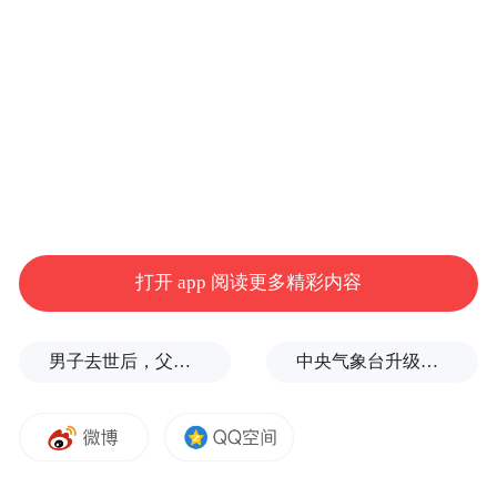
什凯克市中心的阿拉套广场组织示威集会，
要求取消选举结果。当晚，抗议者试图闯入
总统办公室和议会所在地“白宫”并与警方发
生冲突。热恩别科夫9日宣布首都比什凯克进
入紧急状态，紧急状态包括宵禁和严格管控
措施在内，从当地时间9日晚8点至10月21日
早上8点期间生效。12日，吉尔吉斯斯坦总统
宣布再次延长首都紧急状态。（海外网 张
打开 app 阅读更多精彩内容
琪）
男子去世后，父母要求对孙子进行亲子鉴定，儿媳拒绝
中央气象台升级发布台风红色预警