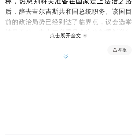
称，热恩别科夫准备在国家走上法治之路
后，辞去吉尔吉斯共和国总统职务。该国目
前的政治局势已经到达了临界点，议会选举
结果无效，中央选举委员会应当就重新举行
点击展开全文
议会选举做出决定，以缓解当前的政治紧张
举报
局势。
热恩别科夫9日签署总统令，解职总理博罗诺
夫、解散政府。14日，热恩别科夫正式任命
扎帕罗夫为总理。此前一天，吉议会推选来
自吉尔吉斯斯坦党的伊萨耶夫为议长。
据报道，由于对10月4日议会选举初步结果不
满，吉尔吉斯斯坦多个落选政党10月5日在比