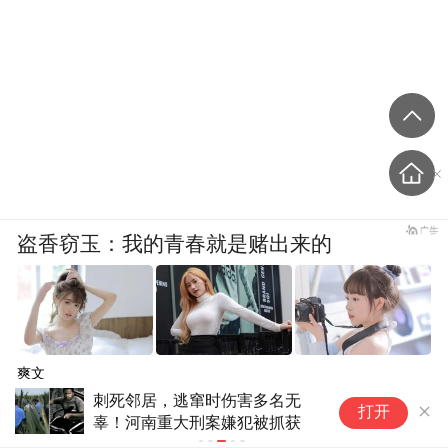
盗香窃玉：我的青春就是赌出来的
爽文
刺死邻居，逃窜时伤害多名无
乌
打开
辜！河南重大刑案嫌犯被抓获
1
档