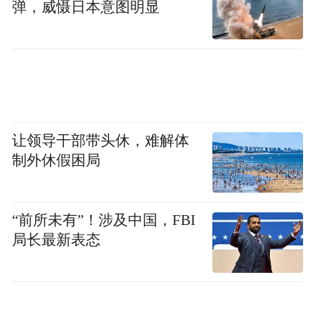
弹，威慑日本意图明显
听说过北得克萨斯州大学的任何中国公派留
学生和学者中，有人遭到任何具体的指控。
所以他无法理解为何学校要一下子就把所有
中国公派留学生和学者全都赶走。
他还表示，学校不顾当前新冠疫情的局面，
让领导干部带头休，难解体
限这些中国学生和学者在30天内离境的做
制外休假困局
法，也是很不妥当的，会令他们陷入巨大的
麻烦之中。而且如果这些学生因为各种疫情
中的原因无法按时离境，他们恐怕还会进一
“前所未有”！涉及中国，FBI
局长最新表态
步陷入法律风险之中。
所以，他也认为学校应该重新考虑这个做
法，找到一个妥当的解决方案。