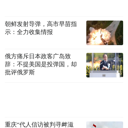
朝鲜发射导弹，高市早苗指
示：全力收集情报
俄方痛斥日本政客广岛致
辞：不提美国是投弹国，却
批评俄罗斯
重庆“代人信访被判寻衅滋