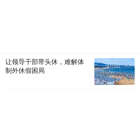
公派学生和学者的决定，给出任何回应或说
明。我们也尚未发现有任何美国的主流媒体
报道了此事。
最后值得一提的是，在今年5月29日，美国总
统特朗普曾签发了一则封杀部分中国留学生
让领导干部带头休，难解体
和学者的总统令，禁止任何与在中国从事“军
制外休假困局
民融合”项目的院校机构有关联的学生和学
者，来美国进行本科以上的学习和学术研
究。
尚不知北得克萨斯州大学的这一做法，是否
与此事有关。