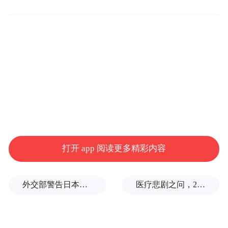
打开 app 阅读更多精彩内容
外交部警告日本：不要再次走向历史的被告席
医疗悲剧之问，2岁半患儿身亡，医生获刑1年
然而，从美国网络上一些为该校中国留学生
“鸣不平”的网贴来看，北得克萨斯州大学在