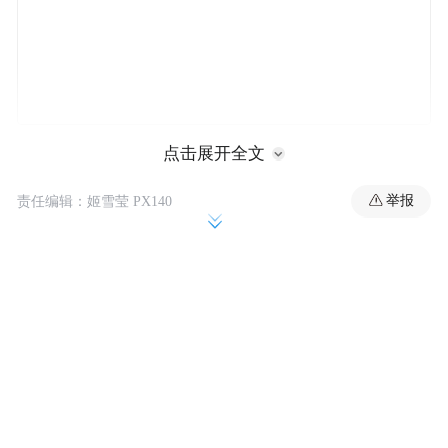
这封邮件截图还显示，该校也将此事告知了
点击展开全文
美国政府的相关签证部门，表示这些中国公
举报
责任编辑：姬雪莹 PX140
派访问学生学者的学习项目已在8月26日当天
结束。