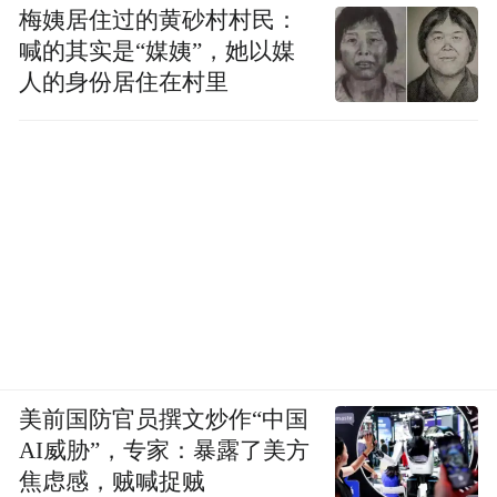
来任何好处。
梅姨居住过的黄砂村村民：
喊的其实是“媒姨”，她以媒
人的身份居住在村里
另一方面，在推特上，一些热心的美国网民
也在帮助中国留学生控诉北得克萨斯州大学
的做法。比如下面这位韩裔美国网民的帖子
美前国防官员撰文炒作“中国
就已经获得了600多转发，其中大多数留言也
AI威胁”，专家：暴露了美方
焦虑感，贼喊捉贼
都是在抨击北得克萨斯州大学的。