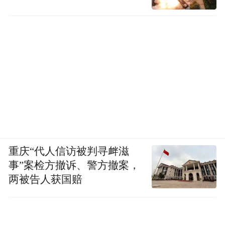
重庆“代人信访被判寻衅滋
事”案检方撤诉、警方撤案，
两被告人获国赔