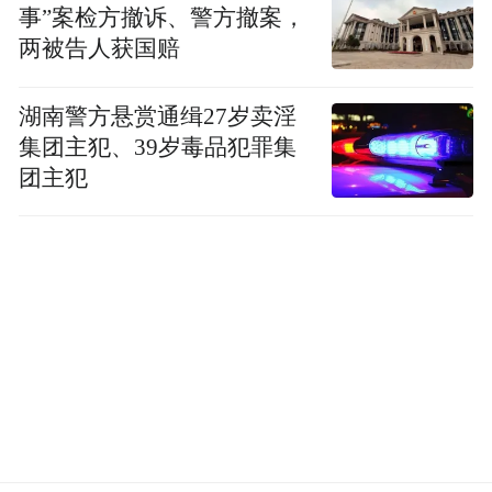
事”案检方撤诉、警方撤案，
两被告人获国赔
另一名该校的教职员工也留言对学校的做法
表示了担忧，称学校没有给出任何解释，就
湖南警方悬赏通缉27岁卖淫
悄悄做出的这一决定，不仅是不负责任的，
集团主犯、39岁毒品犯罪集
而且也给中国学生和学者，以及邀请他们来
团主犯
该校访学的教职员工，都带来了巨大的负
担。
该员工还认为，学校的举动很奇怪，因为之
前校方还一直对与中国建立关系和邀请中国
学生和学者来学校充满兴趣，而如今的举动
只会损害学校的声誉，同时也不会给学校的
发展、以及得克萨斯州乃至美国的利益，带