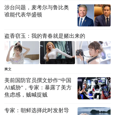
涉台问题，麦考尔与鲁比奥
谁能代表华盛顿
盗香窃玉：我的青春就是赌出来的
截至我们发稿时，这则求助帖已经获得了至
少3239个签名支持，而且在支持学生和抨击
校方做法的人群中，还不乏来自该校的教职
员工。
爽文
美前国防官员撰文炒作“中国
其中，一名直接参与了该校中国公派学生学
AI威胁”，专家：暴露了美方
者项目的教授，就在上述求助帖中留言，表
焦虑感，贼喊捉贼
示学校对这些中国留学生和学者的做法“是不
公平的”，而且也是“毫无必要”的，因为他没
专家：朝鲜选择此时发射导