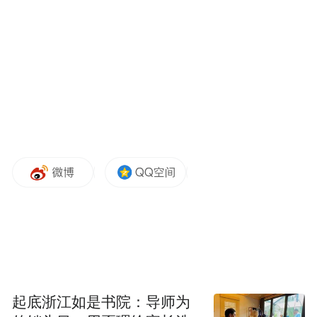
做出这一决定前并没有提前知会学生们，也
没有就为何这么做给出理由。
在美国请愿类信息网站“Change.org”上，一则
为北得克萨斯州大学的中国留学生求助的网
贴就表示，该校是在8月26日当天突然宣布中
止受中国国家留学基金委员会资助的访问学
生和学者的学习资格的，并要求这些持有J-1
类签证的中国公派留学生和学者在1个月内离
境。可该校至今也没有透露这么做的原因是
什么。
起底浙江如是书院：导师为