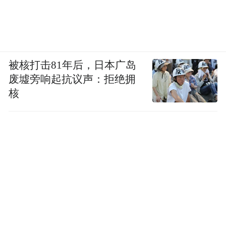
己签字，打了一针7000多元的抗癌新药。那
似乎是他离世前与癌细胞的最后一场拉锯。
2019年7月1日，周大伟在同学群里发出一段
被核打击81年后，日本广岛
15秒的小视频：蒋忠把儿子小晨叫到病床前
废墟旁响起抗议声：拒绝拥
说话，小晨一边听一边抹泪。
核
虽然听不清两人说了什么，但李迎对着视频
看了半小时。第二天上午，她就和周大伟等
人赶到医院，当着王献萍的面向蒋忠承诺：
你的爸爸妈妈有我们这些同学照顾，百年之
后你要放心。
为了让蒋忠明白这些话不是说说而已，李迎