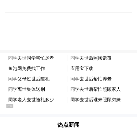
揉了揉眼。她身下是一张木床，搁在饭厅一
角，四下堆满杂物。几米外的堂屋里，11岁
的儿子小晨光着膀子，正用妈妈的手机打游
戏。
除了儿子玩游戏时的几句叫骂，这座二层小
楼没有其他响动。几十平方米的堂屋里，闲
置着七八把竹椅；门外的晾衣杆上挂着母子
俩的三五件衣物，多是王献萍干活穿的工服
和遮阳帽。
热点新闻