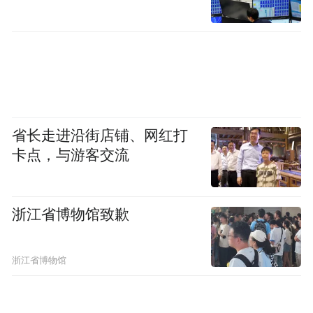
2019年12月，赡养群的十几个同学到蒋忠家陪老
人过早年。受访者供图
出发前，他们买了米、油、水果，还给两位
省长走进沿街店铺、网红打
老人各买了一个暖手袋。杨健一名做公益的
卡点，与游客交流
朋友赞助了一个蛋糕，让他一起捎来。长沙
的冬天湿冷，气温低至个位数，蒋家靠火炉
浙江省博物馆致歉
取暖，冷风窜进屋里，李迎看到蒋父身上的
棉绒睡衣没系扣，赶紧上前帮他扣上。
浙江省博物馆
那次过年是蒋忠家少有的热闹场面，王献
萍、小晨、蒋父都在，平时在女儿家照料的