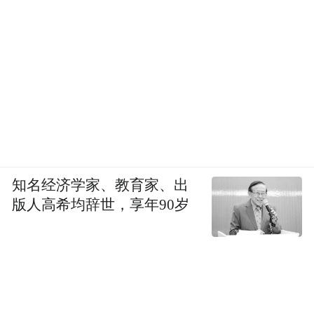
初二时蒋忠和同学们的合影，右一为蒋忠，后排
左一为周大伟。受访者供图
周大伟感觉，他就像一根刺，“你来回地磨，
刺就没了，就光了。”
2016年，鼎功桥中学1991届毕业生25周年聚
知名经济学家、教育家、出
会，蒋忠也没来参加，当时正是他日子难过
版人高希均辞世，享年90岁
的时候——前一年，母亲中风瘫痪，父亲开
始出现阿尔兹海默的症状。为了照顾父母，
他不得不放弃接手不久、刚有起色的食堂生
意，领着妻儿回到老家。