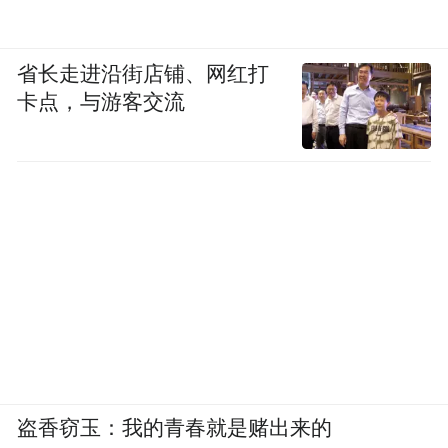
弟弟念书，她先到长沙市的一家商场站柜
台，又到岳阳市的一家石油公司做了几年出
省长走进沿街店铺、网红打
纳，后来还在深圳开过饭馆。2003年，她回
卡点，与游客交流
长沙帮人销售瓷砖，如今已有了自己的瓷砖
公司。
李迎记得，日子最难时，她到广东湛江走亲
戚后要向别人借钱才能回家。回程的火车她
只买到站票，一个人抱着出生不久的女儿、
拖着六七个行李，被人挤在车厢的过道里。
“后来上来一个学生，掏出学生证给我看，说
大姐你去补票，我给你看孩子看包。”20多年
盗香窃玉：我的青春就是赌出来的
过去了，她仍记得那个学生叫温威，来自“湖