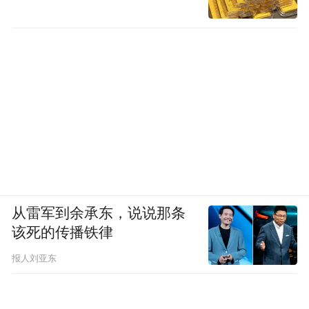
2019年，同学代表到医院看望蒋忠。受访者供图
7月3日，李迎在同学群发出消息：从2019年
10月起，每月月底前向蒋忠父母送上2000元
赡养费，帮老人安享晚年；赡养计划暂定5
年，有意向的同学均可加入。
从雷军到余承东，说说那条
该死的传播铁律
“我当时想，2000块钱可以保证基本生活所
报人刘亚东
需，负担（蒋忠）父母亲的药费。”李迎说，
但每月的钱不能太多，否则可能会让蒋忠家