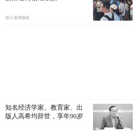
小时才处理完。一只只生猪受到电击后抽
搐、惨叫，最终倒下，尸体堆成一座小山。
浙江省博物馆
看到这一幕，蒋忠的亲戚、邻居一起央求工
作人员，希望为蒋忠家争取更多的猪瘟补
助。说着说着，几位堂嫂哭了出来。
筹钱救人
虽然想到要帮蒋忠筹钱，但在钱的问题上，
周大伟同样力不从心。
知名经济学家、教育家、出
版人高希均辞世，享年90岁
1991年初中毕业后，他第一次走出长沙，坐
了一天一夜火车到北京当兵。23岁退役后，