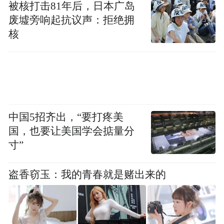
被核打击81年后，日本广岛
废墟旁响起抗议声：拒绝拥
核
中国5招齐出，“要打疼美
国，也要让美国学会掂量分
寸”
7月20日，蒋忠家的堂屋。新京报记者张惠兰摄
盗香窃玉：我的青春就是赌出来的
“空了。”王献萍说。
王献萍今年42岁，一件松垮的、褪色发白的
粉色睡衣套在她身上，衬得她又黑又瘦。或