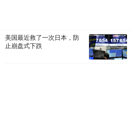
但半年后的蒋家一切都变了。7月14日下午5
点，接到蒋父去世的消息后，李迎、周大
伟、杨健等6名同学换上黑衣，带了两串鞭炮
美国最近救了一次日本，防
赶了过去。
止崩盘式下跌
这一次，蒋忠家门口搭起一顶蓝色帐篷，零
星坐着几名亲戚，一张长板桌上摆着几大盆
菜，供宾客自助取用。“好冷清的。”李迎
说。
6名同学穿过贴着白色挽联的大门，在灵堂中
的遗像前两两成排、双膝跪地，磕了三个响
头。他们刚一跪下，灵堂响起铜锣，门外鞭