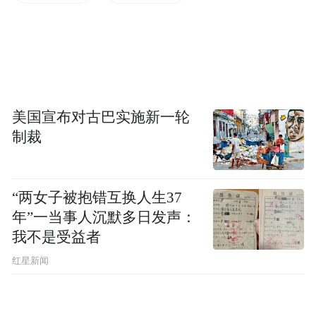
与外界想象不同，这26名同学毕业后大多与
蒋忠没有往来，也并不富裕。他们之中有人
刚刚生意失败，有人为生计兼着几份差事，
有人家中也有病患需要照护；只有少数幸运
儿，度过了大抵顺遂、安稳的前半生。
美国宣布对古巴实施新一轮
制裁
“我们都是70年代出生的人，都是农村出来受
过苦的。这种时候能有人帮一把，真的能为
一个家庭解决好多问题。”蒋忠的同学周大伟
“两女子被抱错互换人生37
年”一当事人沉默多日发声：
说。
我不是受益者
家空了
红星新闻
7月26日下午2点半，刚刚午睡醒来的王献萍