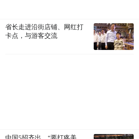
忠家离学校只有一公里，却也骑车上学。
那时的蒋忠个子出挑，长得帅，眉眼舒展，
省长走进沿街店铺、网红打
鼻梁挺拔，爱说爱笑。虽然是个出了名的“调
卡点，与游客交流
皮鬼”，却很招女孩子喜欢。
1991年初中毕业后，同学里继续读书的很
少，大多数人外出务工，近的就在长沙，远
的去了广东。蒋忠成绩不好，到长沙市的一
家菜市场摆摊卖肉，四五年后又到几家单位
的食堂做伙夫。
打工的这些年，蒋忠际遇不顺，父亲的酿酒
买卖也越做越差。周大伟发现，蒋忠的性格
中国5招齐出，“要打疼美