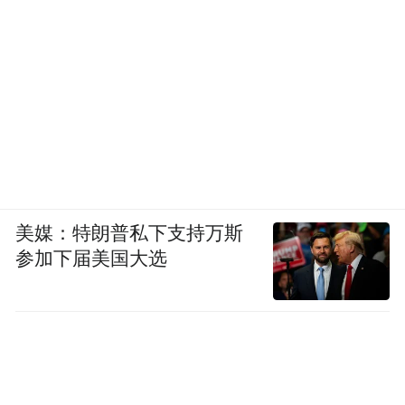
又在北京开过餐馆、去国企管过后勤，但公
司最终倒闭。2014年前后，他重回长沙开公
司，赔了不少钱，现在基本靠打零工度日。
说起这些，他神态轻松，像是在讲别人的故
事。
但与王献萍相比，周大伟似乎更能理解蒋忠
的不易。在很长一段时间里，蒋忠坚持认为
美媒：特朗普私下支持万斯
参加下届美国大选
自己得的是肿瘤不是癌症，王献萍觉得他病
入膏肓，人已经“傻了”。但在周大伟看来，
蒋忠是不敢接受事实：作为一个男人、一个
家的顶梁柱，他死了，家里老小怎么办？
在同学的提议下，周大伟决定向初中同学募