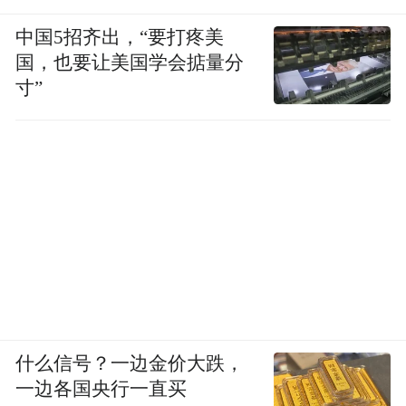
在他耳边大声重复了两三遍。
中国5招齐出，“要打疼美
周大伟记得，蒋忠当时瘦骨嶙绚，身上都是
国，也要让美国学会掂量分
癌细胞转移引起的肿块，“凹凸不平”。他已
寸”
经没力气说话了，听到同学的承诺只能不住
点头，眼里泛着泪光。
什么信号？一边金价大跌，
一边各国央行一直买