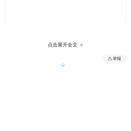
点击展开全文
►
6481字
12分
钟
本文约
，阅读全文约需
举报
去年12月底，李迎和十几名初中同学在蒋忠
家过了一个早年。当时蒋忠已不在人世，同
学们是来探望他的父母妻儿的，一群人叽叽
喳喳，说说笑笑。
半年多后同学们再来，蒋忠家门上贴上了白
色挽联，灵堂里摆着蒋父遗像。蒋母已经先