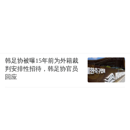
当年4月，周大伟到鼎功桥村蒋忠家探望，蒋
忠没在床上休息，而是在打扫猪圈。
蒋忠的黑色素瘤长在左脚脚跟，当时已有鸡
蛋大小。为避免感染，他穿了一双塑胶雨
靴。每走一步瘤子都会受到挤压，他的眉头
就跟着皱一下。
韩足协被曝15年前为外籍裁
判安排性招待，韩足协官员
周大伟问他为什么不去看病，蒋忠说，“家里
回应
事情多，小孩还在上学，哪有时间去看？”
蒋忠当时养了一百多头猪。为节约成本，他
每天上午、下午都要骑着三轮车到十几公里
外的部队食堂拉泔水。泔水混杂着生水、杂