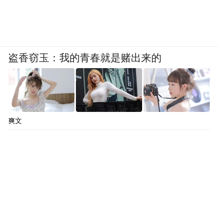
质，要先在一口大锅里熬煮、挑拣，味道刺
鼻。中午和晚上还要各喂猪一次，一两小时
后再去铲掉粪便、清洗猪栏，一直忙到八九
点。
盗香窃玉：我的青春就是赌出来的
周大伟猜他手头紧，问他是否愿意找同学帮
忙筹钱。一向好面子的蒋忠没有拒绝。
从初中起，周大伟和蒋忠就是鼎功桥中学的
爽文
同班同学，也是最好的朋友。在他的印象
里，蒋忠自小家境不错，父亲退伍后一边务
农一边给人看病，家中还开了一个酿酒作
坊。上学时，同学们多穿军绿色的解放鞋，
蒋忠却穿白球鞋；有自行车是件体面事，蒋