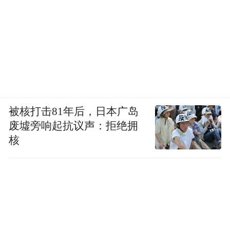
蒋忠给大家看他刚熬好的中药，量很大，盛
在直径约30厘米的瓷缸里，苦味冲人。但他
没把自己的病当回事，想的都是怎样挣钱养
家。“他说最近猪肉行情好了一些，打算再进
一些猪苗。”杨健说。
26个同学的5年赡养计划
被核打击81年后，日本广岛
废墟旁响起抗议声：拒绝拥
癌细胞对身体的侵蚀，远比蒋忠的预期猛
核
烈。
2019年6月中旬，他刚到医院化疗就被医生插
上了氧气管。王献萍后来才知道，癌细胞已
经蔓延到了丈夫的肺泡。在医院里，蒋忠自