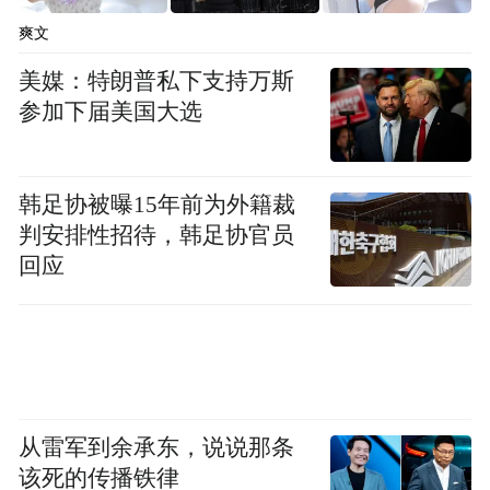
许因为过度劳作，她的脊背略显弯曲，一米
爽文
六的个子看起来更矮了。
美媒：特朗普私下支持万斯
参加下届美国大选
从2019年7月算起，一年间，王献萍先后送走
了丈夫、婆婆、公公。
韩足协被曝15年前为外籍裁
2018年3月，46岁的丈夫蒋忠被确诊为恶性黑
判安排性招待，韩足协官员
回应
色素瘤，一年四个月后不治离世。77岁的婆
婆中风瘫痪已有五六年，今年6月时连续几天
吃不下饭，最后在女儿家中辞世。不到一个
月，患有阿尔兹海默病的公公身体机能迅速
衰退，7月13日去世时享年84岁。
从雷军到余承东，说说那条
该死的传播铁律
自从蒋忠离世，26名初中同学便凑钱代他赡