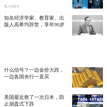
养老人、代他尽孝。2019年12月底，李迎、
报人刘亚东
杨健、周大伟等十二三名同学到蒋忠家陪老
知名经济学家、教育家、出
人过了一个早年。
版人高希均辞世，享年90岁
什么信号？一边金价大跌，
一边各国央行一直买
美国最近救了一次日本，防
止崩盘式下跌