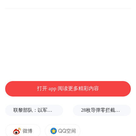
一步离开，这个家里只剩蒋忠的妻子、儿
子。
在遗像前，李迎等6名同学行了跪拜大礼，又
接受了蒋忠儿子的还礼。李迎有些恍惚，她
和同学们原本打算赡养蒋忠父母至少5年，计
划就这么戛然而止。
蒋忠是湖南省长沙市长沙县鼎功桥村人，
打开 app 阅读更多精彩内容
2018年3月被确诊为恶性黑色素瘤，后不治离
世。临终前，他的26名初中同学建起一个微
联黎部队：以军单日向黎发射113枚炮弹
28枚导弹零拦截！基辅防空失灵，西方靠不住了
信群，承诺每月筹集2000元代他赡养他老病
的双亲。