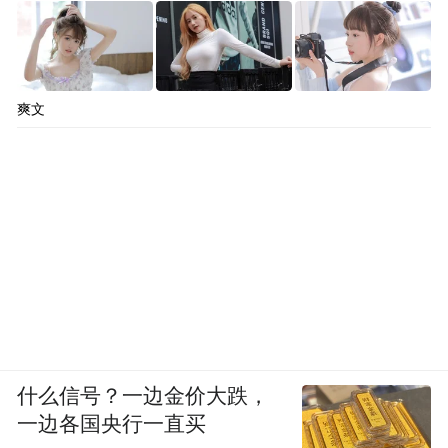
南公安高等专科学校”（现湖南警察学院）。
从长沙站出站时，温威还塞给她200块钱。
爽文
得知蒋忠患病的消息后，李迎当晚就在朋友
圈发起筹款。一天内，一两百名微信好友发
来红包，总计14000多元，捐款人里甚至还有
客户的亲戚。
2018年6月30日一早，李迎、周大伟、杨健等
十几名同学带着近5万元捐款来到蒋忠家。彼
时的蒋忠瘦到眼窝凹陷，长着瘤的腿脚“就像
一根枯树枝插在肉里面”。
什么信号？一边金价大跌，
一边各国央行一直买