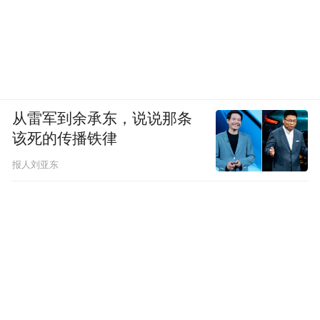
捐。2018年6月底，他在鼎功桥中学1991届
同学群里发出信息：蒋忠同学身患癌症，父
亲得了阿尔兹海默病，母亲瘫痪在床，无钱
治疗，希望大家慷慨解囊。
从雷军到余承东，说说那条
当晚11点半，一直没顾得上看微信的李迎接
该死的传播铁律
到同学电话，“说蒋忠快死了”。
报人刘亚东
李迎今年45岁，圆脸盘，热心肠，大嗓门，
很有湖南女人的爽快劲儿。她与蒋忠不同
班，没什么往来，只依稀记得他的名字和相
貌。
李迎也经历过苦日子。初中毕业后，为了供