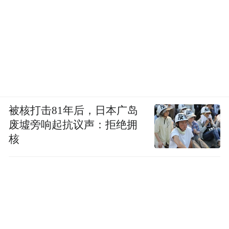
蒋母也回来了。十几名同学、五六个过来帮
忙的堂兄堂嫂忙活开了，男人打扫屋子、贴
春联，陪老人说话；女人洗菜、做饭、包饺
子，七嘴八舌话着家常。
除了猪肉馅饺子，那天中午的餐桌上还摆上
了长沙人过年惯吃的熏鸭、鸡、鱼、肉。饭
被核打击81年后，日本广岛
废墟旁响起抗议声：拒绝拥
后，蛋糕抬上桌，点上12根蜡烛，寓意一年
核
12个月都红红火火。
蒋忠的初中同学周大伟记得，两位老人“精气
神都还行”。蒋母坐在轮椅上，动作有些僵
硬，但脸色不错。蒋父见人就笑，每次向同
学们道谢时，眼泪止不住地流。