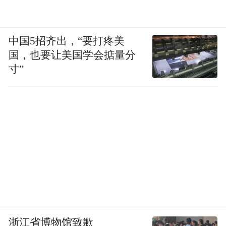
充斥着那种味道。
中国5招齐出，“要打疼美
2019年上半年，非洲猪瘟疫情暴发，蒋忠家
国，也要让美国学会掂量分
的猪也陆续染病。如果全部杀掉，损失至少
寸”
10万元。在医院里，王献萍对正在化疗的蒋
忠说，想把还没染病的猪便宜卖掉。蒋忠叹
了口气：没人要了。
镇上的兽医站扑杀生猪时，蒋忠、王献萍都
在医院，家中只有堂哥照看。作为防疫无害
化处理员，同学杨健拿着捕杀器把蒋忠家的
猪一只一只电死、埋掉。
杨健记得，猪栏里还有50多头活猪，一个多
浙江省博物馆致歉