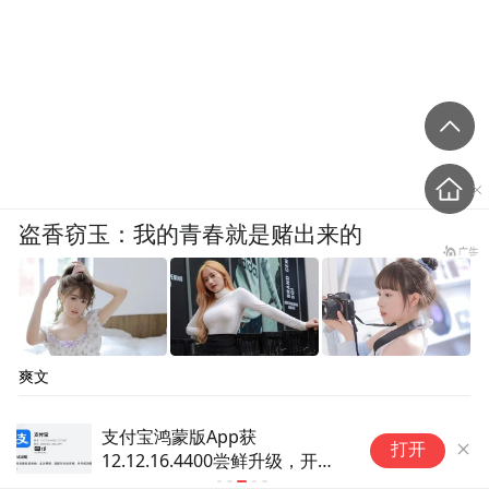
人形成依赖。
至于5年的赡养时间，李迎说，是怕一下把计
划定到老人百年会让大家负担过重。“5年之
后，我怎么知道还有多少人跟我一起干呢？”
第一个报名的是杨健。他是个身高将近一米
盗香窃玉：我的青春就是赌出来的
八的大块头，沉默寡言，感情丰沛，耳根子
很软。他顾不上考虑多少同学加入、自己分
担多少钱，就在群里接龙报名。
爽文
与其他同学相比，杨健家境一般。大部分同
学在长沙县城、甚至长沙市区买了房子，他
海尔智家董事长解读AI时代的智
打开
却一直无力负担。
慧生活：不用开口设备先想到