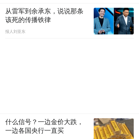
炮声起；磕头后，灵堂一侧戴着黑色袖章的
从雷军到余承东，说说那条
小晨和另一名亲属跪拜回礼。
该死的传播铁律
报人刘亚东
李迎记得，礼毕后，他们在门外的柚子树下
坐了一会儿。蒋忠的表哥过来招呼，聊着聊
着，这个50多岁的男人忍不住哽咽：“想不到
我舅舅这么好的福气，我这个做外侄（外
甥）的都没你们这么好。”
什么信号？一边金价大跌，
一边各国央行一直买