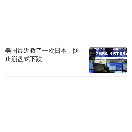
鼎功桥村所在的安沙镇历来是养猪重镇，蒋
忠决定学人养猪。他从起猪舍、进猪苗、买
饲料做起，两三年间，猪就养到了100多头，
在农村散户中小有规模。
美国最近救了一次日本，防
但就在此时，蒋忠被湖南省肿瘤医院确诊为
止崩盘式下跌
黑色素瘤晚期。王献萍在手机上查过，有报
道说这是“癌中之王”，基本没有有效治疗药
物，患者的5年生存率不到5%。
黑色素瘤越长越大，痛感逐渐遍布全身，“像
针刺一样带动每根神经”。后来，瘤子开始外
翻着生长，渗出血水，散发出腐肉的臭味。
王献萍说，如果蒋忠坐在客厅，整座房子都