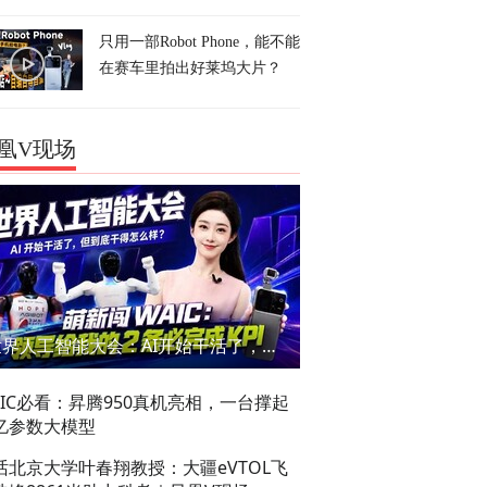
只用一部Robot Phone，能不能
在赛车里拍出好莱坞大片？
凰V现场
世界人工智能大会：AI开始干活了，但到底干的怎么样？萌新闯WAIC
AIC必看：昇腾950真机亮相，一台撑起
亿参数大模型
话北京大学叶春翔教授：大疆eVTOL飞