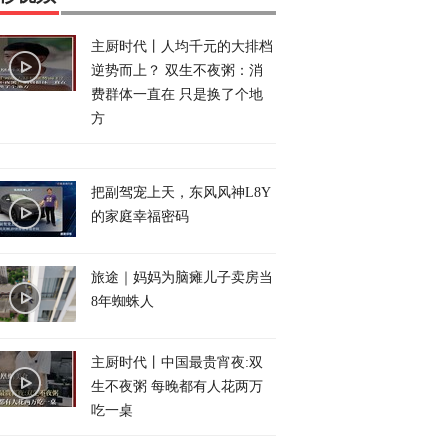
主厨时代丨人均千元的大排档
逆势而上？ 双生不夜粥：消
费群体一直在 只是换了个地
方
把副驾宠上天，东风风神L8Y
的家庭幸福密码
旅途｜妈妈为脑瘫儿子卖房当
8年蜘蛛人
主厨时代丨中国最贵宵夜:双
生不夜粥 每晚都有人花两万
吃一桌