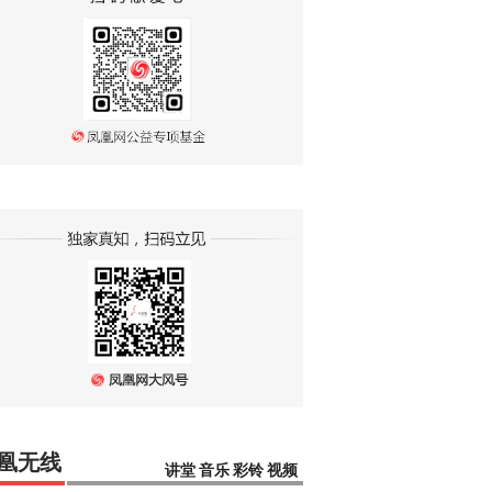
凰无线
讲堂
音乐
彩铃
视频