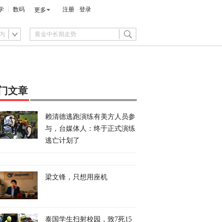
学
数码
注册
登录
更多
内
门文章
赖清德逃跑演练有美方人员参
与，台媒体人：终于正式演练
逃亡计划了
梁文锋，只想用座机
泰国学生扫射校园，致7死15