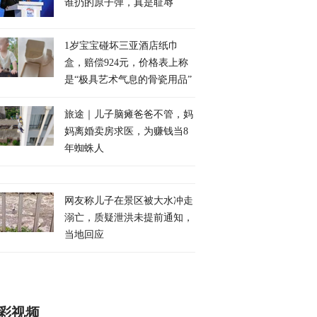
谁扔的原子弹，真是耻辱
1岁宝宝碰坏三亚酒店纸巾
盒，赔偿924元，价格表上称
是“极具艺术气息的骨瓷用品”
旅途｜儿子脑瘫爸爸不管，妈
妈离婚卖房求医，为赚钱当8
年蜘蛛人
网友称儿子在景区被大水冲走
溺亡，质疑泄洪未提前通知，
当地回应
彩视频