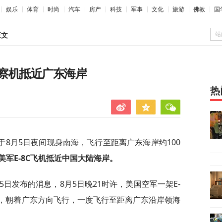
娱乐
体育
时尚
汽车
房产
科技
军事
文化
旅游
佛教
国
站
正文
察机抵近广东海岸
热
于8月5日夜间现身南海，飞行至距离广东海岸约100
军E-8C飞机抵近中国大陆海岸。
5日发布的消息，8月5日晚21时许，美国空军一架E-
海，朝着广东方向飞行，一度飞行至距离广东沿岸领海