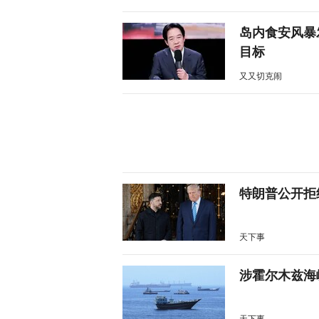
岛内食安风暴
目标
又又切克闹
特朗普公开拒
天下事
涉霍尔木兹海
天下事