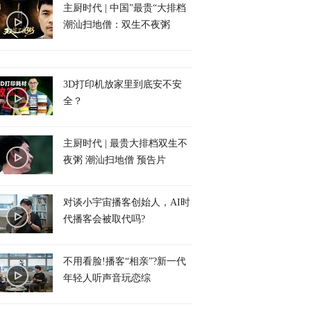
主厨时代 | 中国”最贵“大排档
潮汕扫地僧：双生不夜粥
3D打印机放家里到底安不安
全？
主厨时代 | 最贵大排档双生不
夜粥 潮汕扫地僧 预告片
对谈小宇宙播客创始人，AI时
代播客会被取代吗?
不用看脸!播客“相亲”?新一代
年轻人听声音玩恋综