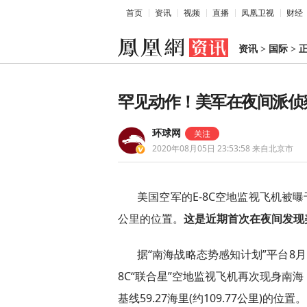
首页
资讯
视频
直播
凤凰卫视
财经
资讯
>
国际
>
罕见动作！美军在夜间派侦
环球网
2020年08月05日 23:53:58
来自北京市
美国空军的E-8C空地监视飞机被曝
公里的位置。
这是近期首次在夜间发现美
据“南海战略态势感知计划”平台8月
8C“联合星”空地监视飞机再次现身南
基线59.27海里(约109.77公里)的位置。