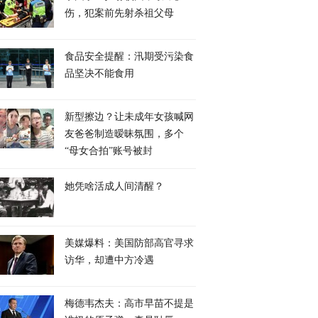
伤，犯案前先射杀祖父母
食品安全提醒：汛期受污染食
品坚决不能食用
新型擦边？让未成年女孩喊网
友爸爸制造暧昧氛围，多个
“母女合拍”账号被封
她凭啥活成人间清醒？
美媒爆料：美国防部高官寻求
访华，却遭中方冷遇
梅德韦杰夫：高市早苗不提是