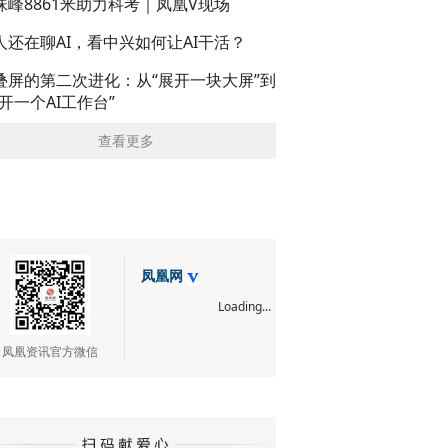
珠峰8861米助力科考｜凤凰V现场
人还在聊AI，看中兴如何让AI干活？
叠屏的第二次进化：从“展开一块大屏”到
展开一个AI工作台”
查看更多
凤凰网
Loading...
凤凰资讯官方微信