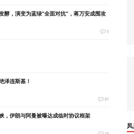
发酵，演变为蓝绿“全面对抗”，蒋万安成围攻
5
绝泽连斯基！
87
峡，伊朗与阿曼被曝达成临时协议框架
凤
19