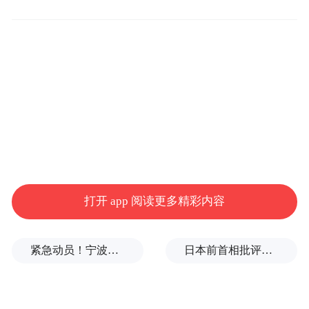
然没有证据表明这是一起袭击事件。
打开 app 阅读更多精彩内容
紧急动员！宁波、温州、金华、舟山、台州、丽水等市市长，发表电视讲话
日本前首相批评高市在处理中美关系上缺乏战略