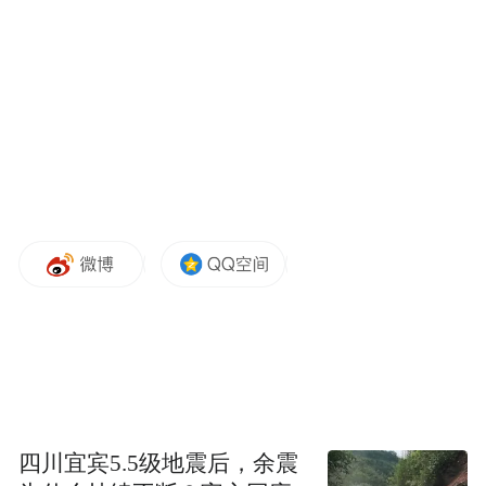
黎巴嫩首都贝鲁特港口区4日傍晚发生剧烈爆
炸，多处建筑损毁，现场升腾巨大的蘑菇
云，造成超过4000人死伤。黎总理迪亚卜当
天发表电视讲话，誓言让“灾难的肇事者付出
代价”。“今天发生的事不会不追责就过去。”
他说，政府很快将对“这座存在6年的危险仓
库”宣布相关处罚措施，并呼吁全国民众5日
致哀。
“特别声明：以上作品内容(包括在内的视频、图片或音
频)为凤凰网旗下自媒体平台“大风号”用户上传并发
布，本平台仅提供信息存储空间服务。
Notice: The content above (including the videos,
pictures and audios if any) is uploaded and posted
by the user of Dafeng Hao, which is a social media
四川宜宾5.5级地震后，余震
platform and merely provides information storage