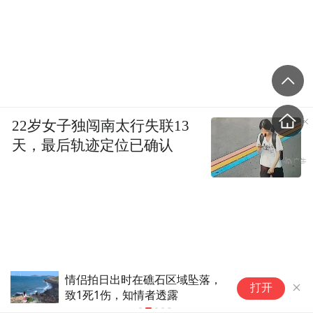
22岁女子独闯南太行失联13
天，最后轨迹定位已确认
情侣拍日出时在礁石区域坠落，
阿
打开
致1死1伤，知情者透露
益