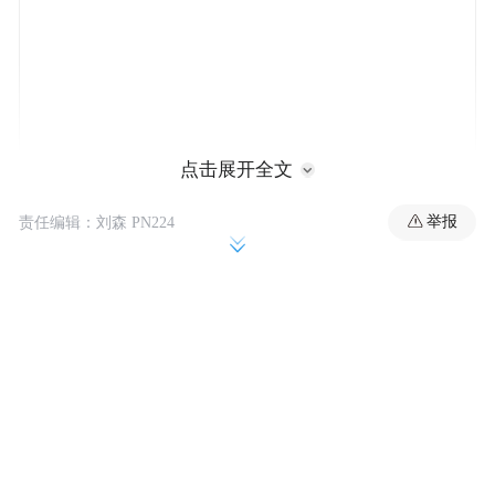
点击展开全文
举报
责任编辑：刘森 PN224
不过，CNN援引的美国前中情局特工贝尔却
对这种说法并不认同。他认为那里存有军火
和推进剂。“这显然是一枚军用炸药，”他
说，“不像是硝酸铵。我对此很确定。”
“你看那个橙色的火球，很明显，就像我说
的，是一个军用炸药。”贝尔同时表示，虽然
他认为这起爆炸看起来不像是硝酸铵，但仍