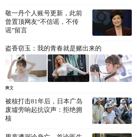
敬一丹个人账号更新，此前
曾置顶网友“不信谣，不传
谣”留言
盗香窃玉：我的青春就是赌出来的
爽文
被核打击81年后，日本广岛
废墟旁响起抗议声：拒绝拥
核
男童遭漏诊身亡，首诊医生