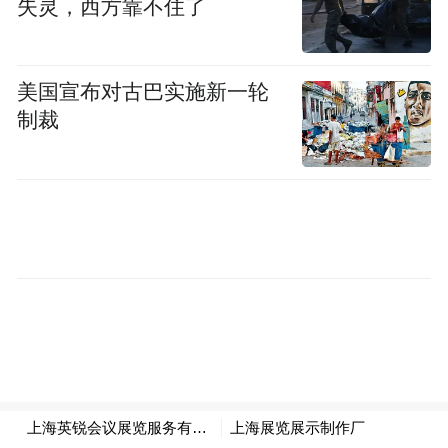
失灵，西方靠不住了
遵守手部卫生规定，并建议在假期继续待在
家里。有美国“抗疫队长”之称的福奇
（Anthony Fauci）也警告说，如果不采取行
美国宣布对古巴实施新一轮
动减慢病毒速度，美国可能会开始看到每天
制裁
新增超过100000起的病例。（海外网 侯兴
川）