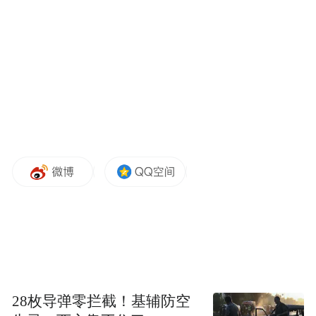
肺炎确诊病例数猛增。在过去的两周中，全
美除10个州外，所有其他州的新报告病例都
有所增加，并且有明显迹象表明上升的原因
不仅仅是因为进行了更多的测试。本周全美
更是创下了自周三（1日）以来连三3天单日
新增确诊病例数超过50000的记录，周四（2
日）更是超过55000例新的病例。
公卫专家对此发出警告，必须阻断病毒或减
缓其传播速度，否则后果将不堪设想。休斯
顿卫理公会医院的首席创新官施瓦茨
（Roberta Schwartz）敦促公众继续采取健康
28枚导弹零拦截！基辅防空
预防措施，包括佩戴口罩、保持社交距离、