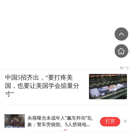
中国5招齐出，“要打疼美
国，也要让美国学会掂量分
寸”
美股异动 | TTM科技(TTMI.US)
打开
大涨逾12% Q2业绩超预期