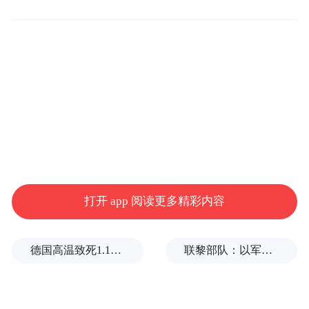
福克斯商业，他对经济复苏持乐观态度。特
朗普还反复表示，美国必须“恢复营业”，“我
确实相信现在已非常安全”。
据报道，更频繁的新冠疫情工作简报也将回
归成为美联邦政府计划的一部分，本周就将
举行更多会议，以应对不断增加的病例。此
外，一种名为“池测试”的批量抽样病毒检测
模式亦会被用于病例筛查之中，以极大地扩
打开 app 阅读更多精彩内容
展测试功能。
德国高温致死1.19万人，为2016年来最高纪录
联黎部队：以军单日向黎发射113枚炮弹
早前由于美国政府强调快速推进经济社会生
活的复苏，疫情简报被取消。但复工后，特
别是自5月份阵亡将士纪念日以来，美国新冠