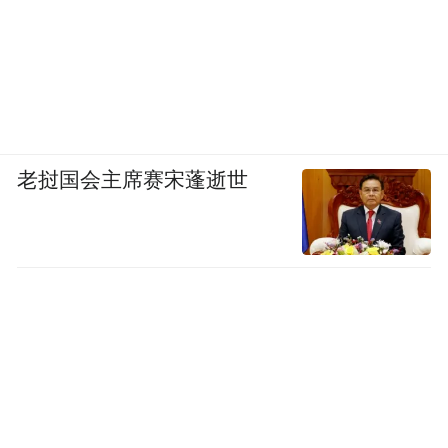
老挝国会主席赛宋蓬逝世