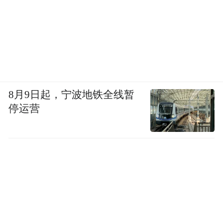
销。就如许多报道所发现的，由于鲍毓明本
身的法律知识以及其所拥有的各种社会资
源，使其有一套完整的说词来面对法律的调
查。而也正是他的这一自信，让许多人宣称
只有遵循法律的程序才能评判鲍毓明的行
为。然而就如麦金农所指出的，原本就受制
8月9日起，宁波地铁全线暂
于社会性别制度的法律或许难以真正地弄明
停运营
白女性在此类事件中的遭遇，许多无法被“理
性”和“逻辑”地言说的感觉、羞愧、恐惧和无
奈也因此被排除。这很可能让法律最终难以
达到实现正义的目的（著名导演波兰斯基的
逃脱，不正是最典型的案例？）。除此之
外，法律是社会的最后底线，其实在很大程