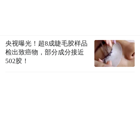
法律是最后的底线，
却并非一定能呈现真相
这一模式我们在许多报道此次鲍毓明事件的
央视曝光！超8成睫毛胶样品
新闻中都能察觉一二，即其中充满了男性的
检出致癌物，部分成分接近
窥视欲以及由此所想象和建构出的一幅活色
502胶！
春香之图，满足了男性社会的连接与其意识
形态的再生产。当许多评论者以纳博科夫的
《洛丽塔》来比附鲍毓明与李星星之间的关
系时，背后显露出的不正是这样一种男性的
集体看似“无意识”的欲望的诡辩？
而遭遇着性侵犯的女性也再次成为男性想象