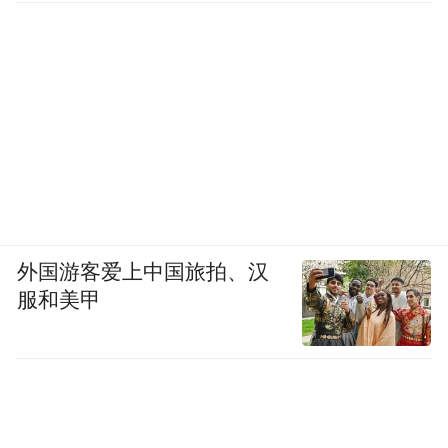
的女性们难以企及，从而质疑其遭遇、话语
和品质。于是第二次污名开启，让受害者彻
底失去“诚信”，让她们只能继续躲在黑暗
中。这个过程最终产生的威吓与污名再次成
为新的意识形态，强制内化进男男女女的心
中，最终导致受害者开始自我谴责和厌恶，
而为了脱离这一困境，最终只能寻找各种有
限的方法来说服或拯救自己。因此，我们才
外国游客爱上中国旅拍、汉
会时常看到诸如李星星或是林奕含在《房思
服和美甲
琪的初恋乐园》中所使用的方法，即学着“爱
上”施暴者。