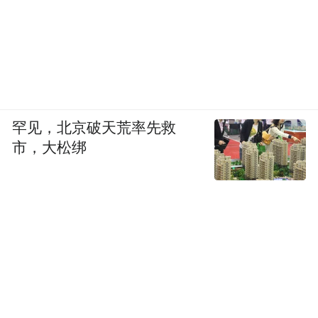
罕见，北京破天荒率先救
市，大松绑
《房思琪的初恋乐园》，作者: 林奕含，版
本: 磨铁图书｜北京联合出版公司，2018年1
月
正是这一“爱”，让许多人认为自己发现了受
害者的“破绽”，以一种事不关己的冷漠质疑
受害者的诚实，而忽略了导致这一扭曲背后