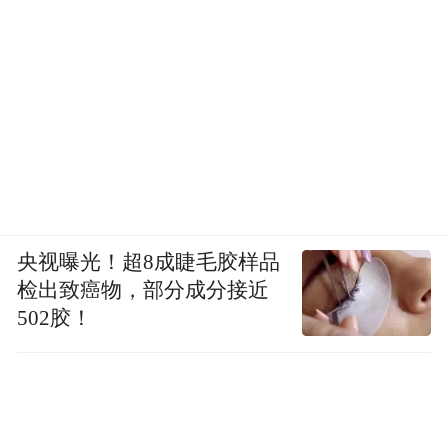
的能力。
央视曝光！超8成睫毛胶样品
检出致癌物，部分成分接近
502胶！
Visual and Other Pleasures，作者: Laura
Mulvey，版本: Palgrave Macmillan，2009年4
月