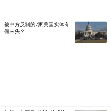
种自然的先天性，而忽略了在这一建构过程
中被压制、驱逐和剥削的个体和群体的欲
求。
被中方反制的7家美国实体有
何来头？
2
完美受害者：
一个不可能的“标准”
无论是对只有14岁的李星星，还是其他成年
女性而言，当她们遭到性骚扰和性侵时，首
先遭遇的是一种“他者”——以男性欲求和利
益为中心的性别制度——的规范和话语。因
而导致她们一方面常常无法“理性”地、有“逻