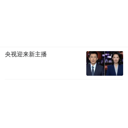
众多受害者女性的一言一行。这看似可以理
解的行为背后，其实忽略了我们所生活的这
个世界和社会本身在性/别问题上先天的缺
陷。
这个问题就是:我们生活在一个性/别不平等的
央视迎来新主播
社会中，而这一点甚至不仅仅只体现在相关
的制度设计和法律条文中（从恩格斯、倍倍
尔到麦金农，他们都发现在那些看似建立在
普遍性上的制度和法律中，其实暗含着强烈
的男性中心主义），同时也渗入在我们的传
统、日常行为和观念以及“心灵”之中，即内
化了这一性别意识形态，从而认为其具有某