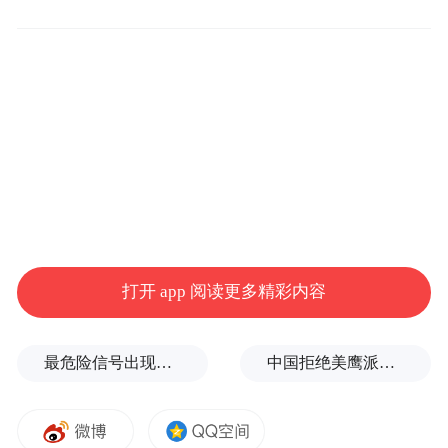
近几年，无论是国内还是国外，涉及性骚
扰、性侵和强奸等社会事件频发，使这一始
终存在又总隐在阴影中的行为，一再出现在
公众视野之中。与其说鲍毓明事件是特例，
不如说它其实只是这一系列层出不穷事件中
又一个令人悚然的典型。而围绕着此次事件
所产生的无论是关于鲍毓明，还是遭到性侵
的女孩的言论、行为和形象的言论之中，也
再次呈现出某种我们之前反复见到的摩擦、
打开 app 阅读更多精彩内容
分歧和暧昧。
最危险信号出现！全球能源大动脉岌岌可危
中国拒绝美鹰派副防长访华？弦外之音被热议
对受害女孩李星星的关注，除了哀其不幸之
外，围绕着她的遭遇也出现了诸多质疑。尤