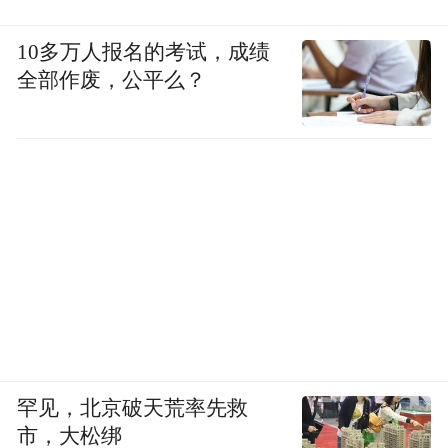
和意淫中的受害者，从而也就削弱了人们对
于性犯罪的重视和真实性的肯定。当我们在
10多万人报名的考试，成绩
日常生活中看到诸多性骚扰甚至性侵犯而毫
全部作废，公平么？
无意识时，这不仅仅只是性教育的缺失所
致，也在某种程度上显露出性/别制度本身所
赖以支撑其运作的男性群体的“隐秘”联结手
段。
罕见，北京破天荒率先救
市，大松绑