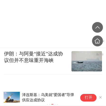
伊朗：与阿曼“接近”达成协
议但并不意味重开海峡
泽连斯基：乌美就“爱国者”导弹
高
打开
供应达成协议