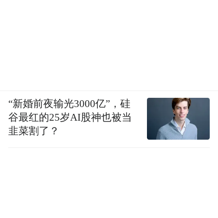
我认为李星星目前的状态和性格特征等，在
任何情况下都不应该归责于她，她（被侵害
时）只是一个14岁的，甚至可能还不满14周
岁的未成年孩子。她的年龄、认知水平、判
断能力，都存在很大缺陷，不能从任何角度
“新婚前夜输光3000亿”，硅
指责她。
谷最红的25岁AI股神也被当
韭菜割了？