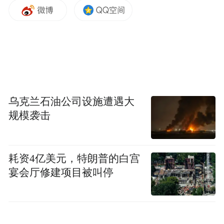
久，实施者还是与自己有一定亲密关系的人
（至少是一种事实监护关系），她是一个受
害者，我想这个定位是任何人都不能否认
的。
红星新闻：
基于现在的公开报道，本案的事
乌克兰石油公司设施遭遇大
实部分出现了一些所谓的“反转”，或者前后
规模袭击
细节不符，李星星案的真相到底如何？
吕孝权：
对于本案的具体细节以及证据部
耗资4亿美元，特朗普的白宫
分，我觉得任何人现在都没有发言权，应该
宴会厅修建项目被叫停
是有赖于办案机关进一步去调查取证，核实
相关的情况，然后依法客观公正、准确及时
地做一个警情通报。