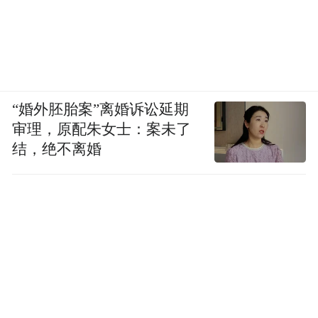
的。在本案中，双方为事实监护关系，鲍某
明利用所谓的优势地位，即监护人的身份，
以及他的年龄、阅历等优势地位，而李星星
处于相对封闭的空间里，在以上条件下，实
施性行为的话，我觉得是完全有可能构成性
“婚外胚胎案”离婚诉讼延期
侵害的。
审理，原配朱女士：案未了
结，绝不离婚
红星新闻：
本案与其他未成年人性侵害案件
不同的地方，或者说更为复杂的地方在哪里
呢？
吕孝权：
本案相较于其他性侵害案件，确实
有一定特殊性，主要涉及点在表面证据的认
定标准等方面。