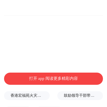
红星新闻：
目前整个社会对李星星案，投入
了很高的关注，媒体也一直在追踪报道，作
为李星星的代理律师，你如何看待这种高强
度的关注？
吕孝权：
现在这种情况下，我觉得任何一次
媒体报道都有可能是对被害女孩、极具杀伤
性的二次伤害，尤其是一些未经核实与事实
不符的、极易引起巨大争议的信息。她目前
的状况非常不好，所遭受的创伤极其巨大。
打开 app 阅读更多精彩内容
所以，从心里来说，我不太愿意面对媒体来
表达，只希望能回归本原。无论如何，未成
香港宏福苑火灾跨部门调查最终报告：大火或由烟头引起
鼓励领导干部带头休假之后又撤回文件，到底什么意思嘛？
年的时候，面对这种遭遇，而且持续数年之