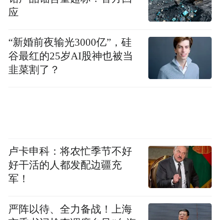
扮演着什么角色？
应
吕孝权：
我相信很多人都有这个疑问，我也
“新婚前夜输光3000亿”，硅
有这个疑问，但是我想再次强调的是，无论
谷最红的25岁AI股神也被当
李星星的妈妈在这个案子当中扮演什么样的
韭菜割了？
角色，甚至妈妈可能涉嫌违法犯罪，但这些
跟李星星对鲍某明性侵的控诉，是两件事。
红星新闻：
根据我们的调查，李星星案的案
情可能很复杂？
卢卡申科：将农忙季节不好
好干活的人都发配边疆充
吕孝权：
我承认这个案子很复杂，可能涉及
军！
到人性、伦理、道德、法治等各个方面掺杂
在本案中。
严阵以待、全力备战！上海