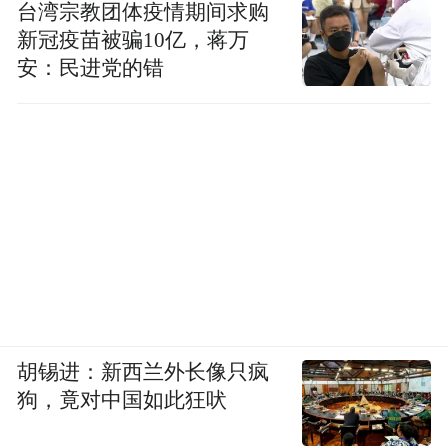
台湾宗教团体疫情期间求购
新冠疫苗被骗10亿，蒋万
安：民进党的错
胡锡进：新西兰外长像只疯
狗，竟对中国如此狂吠