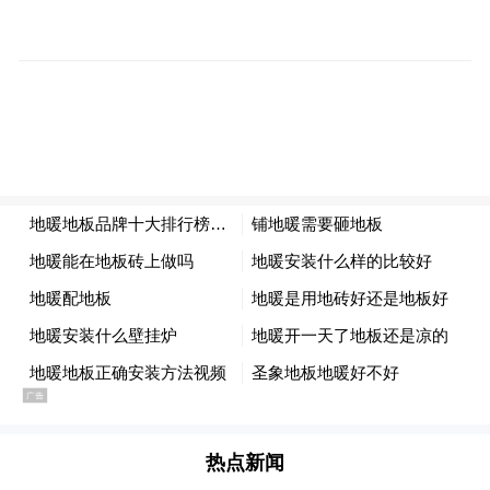
媒体关于本案的报道，我大多都看了，我认
为无论是以前曾经帮助过李星星的热心人
士，还是现在我这种李星星代理律师的身
份，我们目前的信息不可能说全部都是准确
的，我们获取到的信息都存在不对称性。
红星新闻：
就目前本案双方在媒体或个人网
络平台上的发声来看，存在一定偏差，你怎
么看？
吕孝权：
现在双方在面对媒体时，都有陈述
自己看法观点的权力，很明显双方肯定会各
热点新闻
执一词，目前双方对事实的描述是完全不同