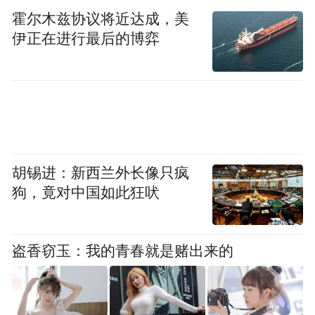
的两个版本。
霍尔木兹协议将近达成，美
伊正在进行最后的博弈
我很担心，因为网络本身是一把双刃剑，从
报道的客观及时公正上来讲，倘若处在基本
性别视角、权利保护视角缺失的情况之下，
那么社会道德、案件未来的走向，以及舆情
的引导会往什么方向发展呢？我很难估量它
胡锡进：新西兰外长像只疯
的影响，所以我认为在报道本案时一定要慎
狗，竟对中国如此狂吠
重。
同时，我还想说明一点，在一个法治更加健
盗香窃玉：我的青春就是赌出来的
全的社会里，无论是被害人还是施害人，通
过抢占媒体平台，通过媒体发声借助舆论增
势，来为自己争取一个有利位置的做法，我