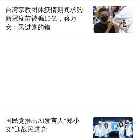
台湾宗教团体疫情期间求购
红星新闻：
目前媒体的报道、网络上对此事
新冠疫苗被骗10亿，蒋万
的讨论和意见，李星星看到了吗？
安：民进党的错
吕孝权
：
我特别担心这个，李星星她应该看
到了。其实我们希望李星星能屏蔽一切外部
的信息，好好地去疗伤。
红星新闻：
目前李星星状态怎么样？
吕孝权：
她目前状态不太好。所以我特别怕
一些舆论的走向，因为网络舆情中负面的破
国民党推出AI发言人“郑小
坏力、爆炸力，是难以想象的，尤其是现在
文”迎战民进党
这个孩子已经基本上处于崩溃的边缘了。