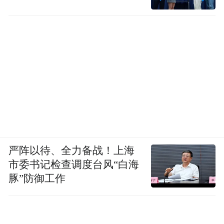
红星新闻：
在目前网上发布的一本疑似李星
星的自述，被描述为“遗书”的文字，能看出
李星星有着与实际年龄不符的心理状态，以
及刚刚你描述的李星星的性格特征，你觉得
形成这些性格特征的原因是什么？
吕孝权：
有时候对外，她所呈现出来的性格
特征跟她的成长经历有很大关系。比如说父
母在其中所扮演的角色，父母的关系是否和
严阵以待、全力备战！上海
市委书记检查调度台风“白海
谐，她从小是不是得到关爱等条件。未成年
豚”防御工作
人能否在一个相对比较和谐稳定和安逸环境
当中成长，对他们的人生观、价值观的塑
造，会有很大的影响。