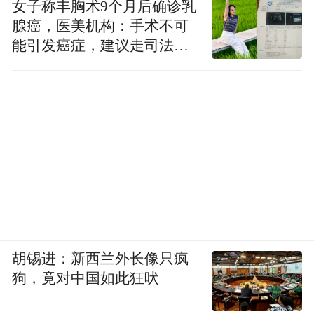
女子称丰胸术9个月后确诊乳
腺癌，医美机构：手术不可
能引发癌症，建议走司法途
径
胡锡进：新西兰外长像只疯
狗，竟对中国如此狂吠