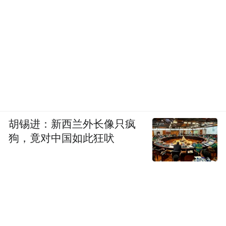
吕孝权：
我认为不能轻易下这个判断。
首先，即使双方性行为发生时李星星已经年
满14周岁，且形式上看是“自愿”，但这是不
是一个未成年人真正内心意愿的表达呢？我
认为这是值得探讨的。因此，这是一个法理
上的议题，比如说这种自愿怎么理解？是不
是不反抗？是不是轻微的反抗？或者说她压
胡锡进：新西兰外长像只疯
根就没有反抗？
狗，竟对中国如此狂吠
其次，2013年10月23号四部委的意见里面有
明确的规定，如果是行为人双方之间是负有
特殊职责关系的人，或者是被害人处于一种
孤立无援的境地，是能够被认定构成性侵害