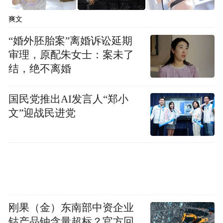
持一个保留态度，但是回到现在这样一个特
爽文
殊的背景之下，是一种无奈的选择。
“婚外胚胎案”离婚诉讼延期
审理，原配朱女士：案未了
红星新闻：
面对当下本案极高关注度引发的
结，绝不离婚
舆论方向，你怎么看？
国民党推出AI发言人“郑小
吕孝权：
我希望这种关注不要基于猎奇心理
文”迎战民进党
或者窥私欲，而是持续关注案件本身，我希
望大家的关注点落在基本合法权益的保护问
题上，关注一个未成年被害人的身心健康。
关于案件本身的复杂性
刚果（金）东南部中资企业
红星新闻：
李星星母亲在整个事件中，到底
钴产品铀含量超标？官方回