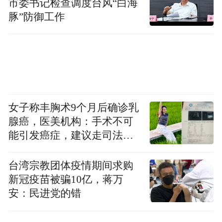
市委书记检查调度台风“白海
但舆论关注的焦点我认为还是要回到事实本
豚”防御工作
身，那就是李星星确实是受害者。她受到伤
害的时候，只是一个刚满14周岁的未成年少
女，那么长时间的侵害行为存在，同时侵害
人是跟她具有亲密关系，甚至是一种事实上
的养父女关系，或者是事实上的监护关系，
女子称丰胸术9个月后确诊乳
这种伤害，是难以复加的。
腺癌，医美机构：手术不可
能引发癌症，建议走司法途
红星新闻：
根据目前本案在法律上的争议来
径
看，假设李星星与鲍某明发生性关系时，她
台湾宗教团体疫情期间求购
新冠疫苗被骗10亿，蒋万
已经年满14周岁，且她本人自愿，那么鲍某
安：民进党的错
明是否就不构成性侵害呢？