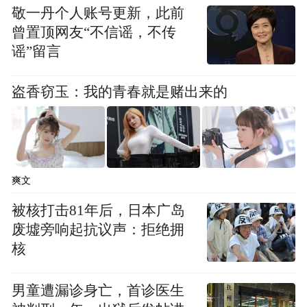
敬一丹个人账号更新，此前
曾置顶网友“不信谣，不传
谣”留言
盗香窃玉：我的青春就是赌出来的
爽文
被核打击81年后，日本广岛
废墟旁响起抗议声：拒绝拥
核
男童遭漏诊身亡，首诊医生