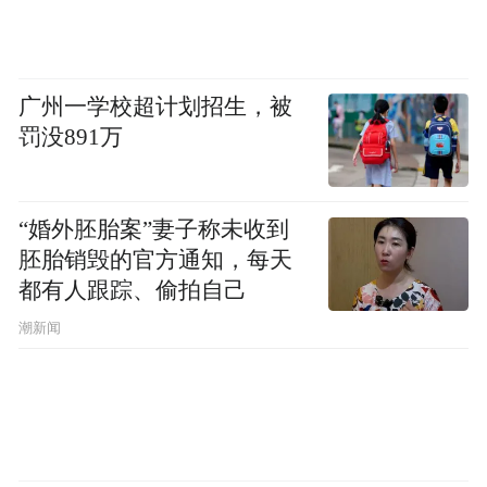
日，康永如实交代了为掩盖自己涉嫌刑事犯
罪事实，行贿11万元的事实；并主动交代其
受贿人民币170万元的事实。
广州一学校超计划招生，被
罚没891万
强迫少女向一县人大代表卖淫
通过梳理王泽众、王家壮等强奸罪一审刑事
“婚外胚胎案”妻子称未收到
判决书可以发现，在当地，多个卖淫交易链
胚胎销毁的官方通知，每天
都有人跟踪、偷拍自己
条互相交错。除了王泽众恶势力团伙，还存
潮新闻
在着类似李宗阳的掮客。
比如郑某。2018年1月份的一天，王泽众通过
郑某将李某某介绍给朱某在迁安市永安小区
卖淫，朱某给付嫖资人民币1200元，郑某获