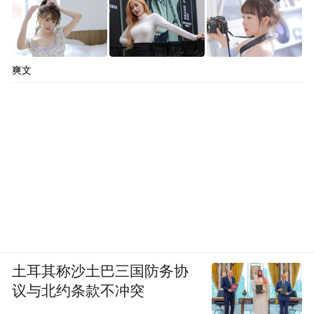
爽文
土耳其称沙土巴三国防务协
议与北约条款不冲突