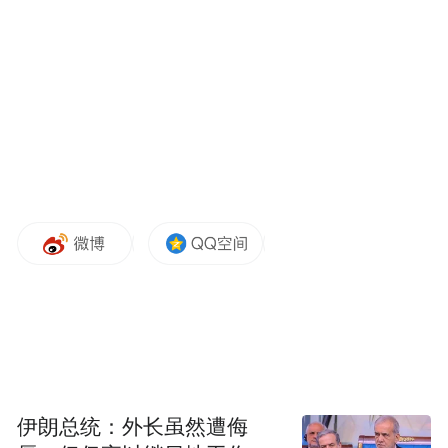
中国裁判文书网公布的文书显示，在2017年9
月至2018年4月期间，以被告人王泽众
（1986年生）、王家壮（1998年生）为首要
份子，被告人宁某（2000年生）、陈一、马
来明、郭凯、窦颖杰等人为主要成员的恶势
力犯罪集团，多次采取交叉结伙共同实施了
强奸（轮奸）、强迫卖淫（未成年人）、介
绍卖淫（未成年人）、敲诈勒索的犯罪活
动，犯罪所得均统一交付给被告人王泽众支
配，由王泽众负责该团伙日常消费。
在被强奸、强迫卖淫的受害者中，李某某
伊朗总统：外长虽然遭侮
（女，2003年10月23日出生）是2017年12月