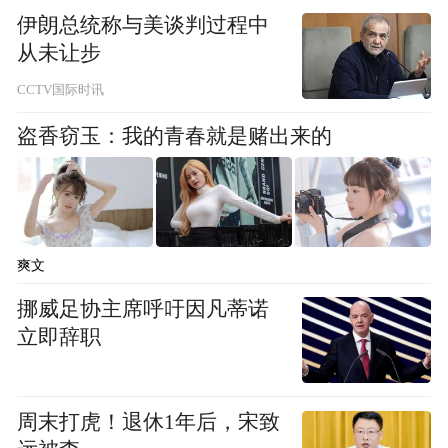
伊朗总统称与美谈判过程中
在此案中，王泽众、王家壮等人强迫李某
从未让步
某、杨某某向康永卖淫时，都离不开一个叫
CCTV国际时讯
李宗阳的人。
盗香窃玉：我的青春就是赌出来的
在侦查王泽众、王家壮案时，李宗阳强迫、
介绍卖淫案也进入警方视野。而李宗阳被
查，让康永害怕了。
爽文
康永受贿罪一审刑事判决书显示，2018年7
挪威足协主席呼吁因凡蒂诺
月，康永得知迁安市公安局刑警大队正在负
立即辞职
责查办的李宗阳强迫、介绍卖淫案中可能涉
及其嫖娼并涉嫌强奸罪问题，为谋取侦办民
周末打虎！退休1年后，宋致
警对其涉嫌违法犯罪的线索不追查的不正当