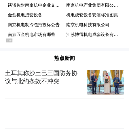
裁判文书显示，2017年10月份，王家壮将杨
某某带至一宾馆内，将其强行奸淫。后以不
雅视频为要挟使杨某某屈服，后伙同李宗阳
将杨某某带至迁安市燕钢小区康永处卖淫。
除了康永，杨某某还被迫向另外5人卖淫。
热点新闻
最终王泽众犯强奸罪、强迫卖淫罪、犯敲诈
土耳其称沙土巴三国防务协
勒索罪获刑19年；王家壮犯强奸罪、强迫卖
议与北约条款不冲突
淫罪、介绍卖淫罪、敲诈勒索罪（未遂），
获刑19年；宁某犯强奸罪、强迫卖淫罪、敲
诈勒索罪（未遂）获刑17年。
掮客被查后，副局长行贿11万试图按下线索