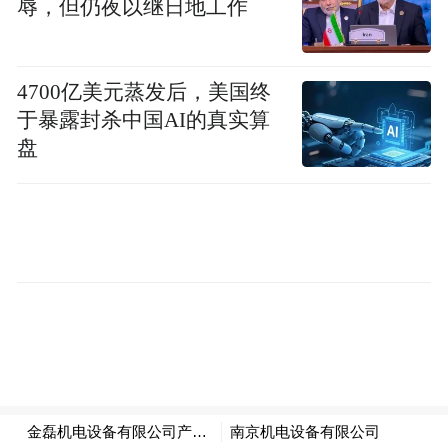
辱，但仍夜以继日地工作
通过QQ与王家壮认识的。强行奸淫了李某某
后，王家壮以暴力手段相威胁使李某某屈
4700亿美元蒸发后，美国终
服，后伙同李宗阳将李某某带至迁安市永顺
于暴露封杀中国AI的真实算
小区内，向河北迁安市公安局原党委副书
盘
记、副局长康永进行卖淫，获嫖资人民币
1000元。
裁判文书显示，后来因为拒绝再次卖淫，李
某某数次遭受数人殴打、强奸、轮奸。除了
康永，李某某还被迫向另外3人卖淫。
除了李某某，2002年8月4日出生的杨某某也
被迫向康永卖淫。