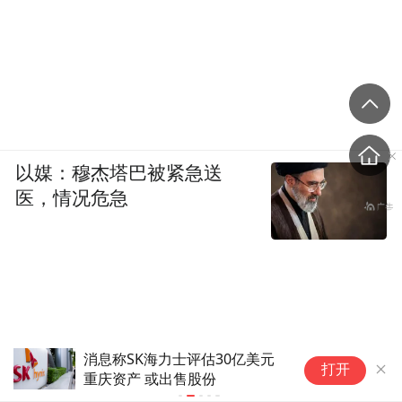
以媒：穆杰塔巴被紧急送
医，情况危急
消息称SK海力士评估30亿美元
隔
打开
重庆资产 或出售股份
普
S