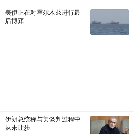
月份的一天，王泽众、王家壮、宁某利用李
美伊正在对霍尔木兹进行最
某某在网上招嫖获利，联系好嫖客李佐光
后博弈
后，强迫李某某向李佐光卖淫，王家壮等获
嫖资800元。
除了上述康永、赵凤刚、李佐光等，王泽众
等人强迫女孩卖淫的对象还有王双。媒体报
道称，案发时，王双为迁安县杨店子镇大庄
户村村支书、迁安县人大代表。
资料来源：中国裁判文书网
“特别声明：以上作品内容(包括在内的视频、图片或音
伊朗总统称与美谈判过程中
频)为凤凰网旗下自媒体平台“大风号”用户上传并发
从未让步
布，本平台仅提供信息存储空间服务。