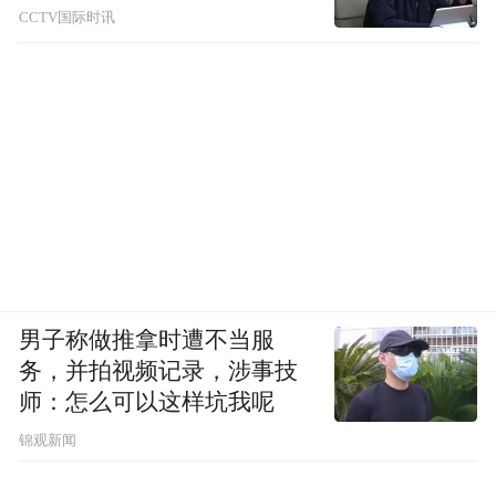
Notice: The content above (including the videos,
CCTV国际时讯
pictures and audios if any) is uploaded and posted
by the user of Dafeng Hao, which is a social media
platform and merely provides information storage
space services.”
男子称做推拿时遭不当服
务，并拍视频记录，涉事技
师：怎么可以这样坑我呢
锦观新闻