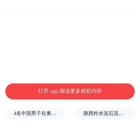
“法治高地”“平安绿洲”。
恶势力团伙强迫14岁幼女向公安副局长卖淫
康永性侵幼女一事被发现始于2018年3月，当
时，河北省迁安市公安局抓获了一个长期“碰
瓷”的恶势力犯罪团伙。该团伙以故意撞车剐
蹭来敲诈勒索钱财。
打开 app 阅读更多精彩内容
但在审讯过程中，迁安民警发现了该团伙更
严重的罪行——该团伙一成员宁某主动揭发
4名中国男子在柬埔寨杀人抛尸，被判无期
陕西柞水泥石流已致2人死亡，仍有1人失联
了团伙头目王家壮介绍卖淫一事，最终警方
侦查发现，该团伙强奸、轮奸了数名未成年
少女，并强迫她们卖淫赚钱。