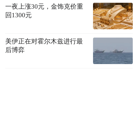
介绍费人民币200元，余款被王泽众、王家
一夜上涨30元，金饰克价重
回1300元
壮、宁某挥霍。
又比如李雅祺。2017年12月份的一天，王家
美伊正在对霍尔木兹进行最
壮伙同李雅祺将刘某（女，2000年9月12日出
后博弈
生）介绍给1位30多岁、光头男子卖淫，获嫖
资人民币1000元。
同样在这个月，王家壮又伙同李宗阳、李雅
祺将刘某介绍给赵凤刚及其朋友卖淫，王家
壮获嫖资人民币1400元。
除了通过“中介”获取“客源”，王泽众等人还
通过网络寻找嫖客。裁判文书显示，2018年1