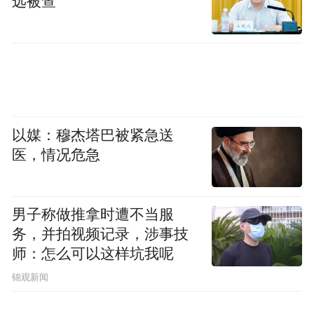
远被查
利益，于2018年7月10日左右先后给予迁安市
公安局党委委员、主任科员秦某5万元、给予
迁安市公安局刑警大队教导员王某人民币3万
元、给予迁安市公安局刑警大队副中队长马
某人民币3万元，合计人民币11万元。
以媒：穆杰塔巴被紧急送
事后，秦某、王某、马某于2018年7月13日左
医，情况危急
右在迁安市公安局刑警大队大队长雷某的见
证下，将康永给其三人的11万元交给迁安市
男子称做推拿时遭不当服
公安局刑警大队基层基础中队中队长惠某保
务，并拍视频记录，涉事技
管，2018年8月23日，唐山市监察委员会将该
师：怎么可以这样坑我呢
11万元予以扣押。
锦观新闻
2018年7月29日，康永被查。2018年8月1