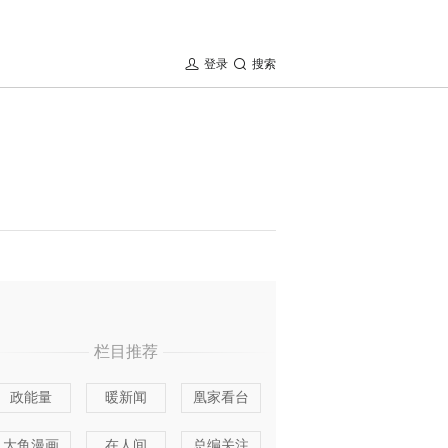
登录
搜索
栏目推荐
政能量
暖新闻
凰家看台
大鱼漫画
在人间
总编关注