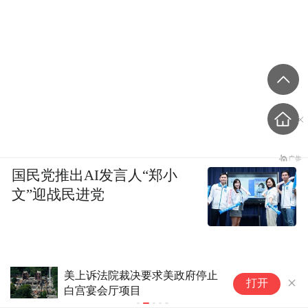
国民党推出AI发言人“郑小
文”迎战民进党
美上诉法院裁决要求美政府停止
记
打开
白宫宴会厅项目
议