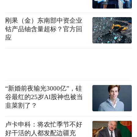
相关工作人员解释称，商标和其进行生产经
营活动是没有问题的，但如果商标转化成为
刚果（金）东南部中资企业
地名标志，带有指位指向的含义，则需要按
钴产品铀含量超标？官方回
应
照《地名管理条例的实施细则》进行管理。
据《地名管理条例的实施细则》第八条，“不
以外国人名、地名命名我国地名。”
“我们要清理整顿这一块，而不是让企业去更
“新婚前夜输光3000亿”，硅
改工商资料、营业执照。” 另外，海南省民政
谷最红的25岁AI股神也被当
厅相关工作人员向红星新闻记者表示，如果
韭菜割了？
地图、建筑物对外显示名字，也就有了“地名
卢卡申科：将农忙季节不好
标志”这一含义。
好干活的人都发配边疆充