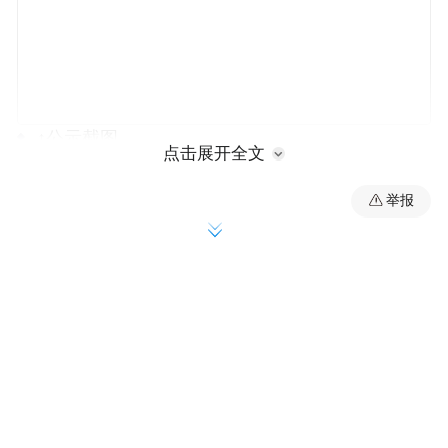
↑公示截图
点击展开全文
6月19日，海南省民政厅相关工作人员在接受
举报
红星新闻记者采访时，针对维也纳酒店提出
的异议进行了回应。对方表示，商标和其进
行生产经营活动是没有问题的，但如果商标
转化成为地名标志，带有指位指向的含义，
则需要按照《地名管理条例的实施细则》进
行管理。