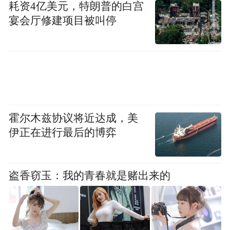
名；涉事经营主体所使品牌为我司授权，其
耗资4亿美元，特朗普的白宫
宴会厅修建项目被叫停
经营场所性质在合法使用范围内。
同时，维也纳酒店在声明中表示，针对海南
省需清理整治不规范地名清单，已向海南省
民政厅提出异议，等待处理结果。
6月19日，红星新闻记者致电维也纳酒店（海
霍尔木兹协议将近达成，美
伊正在进行最后的博弈
口南站店）相关工作人员，对方表示，目前
酒店可以办理入住，关于该事的相关情况后
续会在官网公布。
盗香窃玉：我的青春就是赌出来的
海南省民政厅办公室一名工作人员在6月18日
接受《潇湘晨报》采访时解释，清单还只是