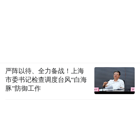
图据维也纳酒店集团官网
背景
红星新闻记者了解到，2018年年底，民政
部、公安部、自然资源部等六部委印发《关
于进一步清理整治不规范地名的通知》（民
严阵以待、全力备战！上海
市委书记检查调度台风“白海
发〔2018〕146号）。
豚”防御工作
该文件表示，地名是社会基本公共信息，是
国家和民族文化的重要载体。自2014年7月开
始的第二次全国地名普查以来，各地按照国
务院地名普查领导小组要求清理了一大批不