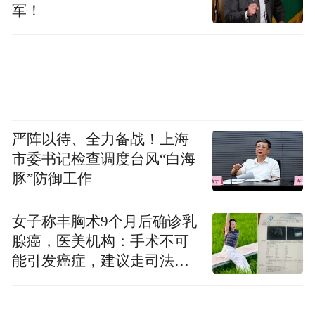
军！
当红星新闻记者问及“居民打车到达某企业”
这一情况，企业的商标和经营名称怎么与地
图标志及建筑物名进行分离时，对方未给出
直接回答，只表示后续会找专家进行论证。
严阵以待、全力备战！上海
市委书记检查调度台风“白海
豚”防御工作
女子称丰胸术9个月后确诊乳
腺癌，医美机构：手术不可
能引发癌症，建议走司法途
径