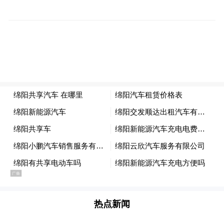
↑维也纳酒店在其官方微博发布的声明
15家维也纳酒店
进入公示的“需整顿清理”名单
据海南省民政厅官网公示，15家维也纳酒店
的不规范类型为“崇洋媚外”，其认定原则为
“使用外国地名的地名（奥地利首都）”。
对此，维也纳酒店官方微博于6月18日发声明
称：
“维也纳酒店”品牌经国家工商行政管理总局
热点新闻
商标局成功注册，为合法经营使用的品牌