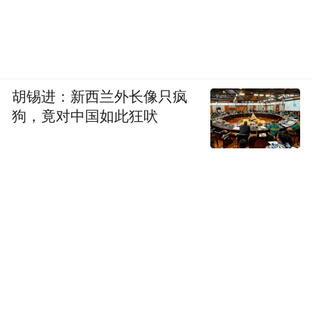
规范地名，但一些地区仍然存在一些“大、
洋、怪、重”等不规范地名，割断了地名文
脉，损害了民族文化，妨碍了人民群众生产
生活活动。
胡锡进：新西兰外长像只疯
其中，“大、洋、怪、重”分别是指：地名含
狗，竟对中国如此狂吠
义、类型或规模方面刻意夸大，专名或通名
远远超出其指代地理实体实际的“大”地名；
以外国人名、地名以及使用外语词及其汉字
译写形式命名的“洋”地名；盲目追求怪诞离
奇，地名用字不规范、含义低级庸俗或带有
浓重封建色彩的“怪”地名；一定区域范围内
多个地名重名或同音的“重”地名。