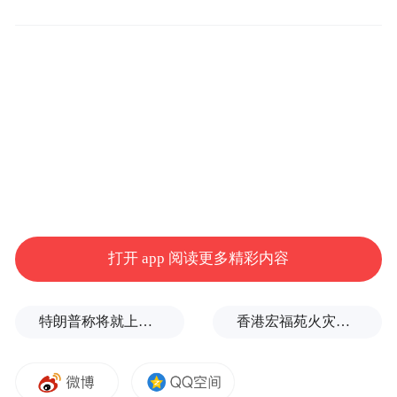
而对于公示的《需清理整治不规范地名清
单》，海南省民政厅办公室一名工作人员6月
18日在接受《潇湘晨报》采访时解释道，这
只是一份拟定清理的名单，目前仍在公示、
收集意见，并非最终结果。“（会）依法进行
决定是否改。”
海南省民政厅办公室工作人员向红星新闻记
者表示，目前已经收到很多反馈意见，下一
打开 app 阅读更多精彩内容
步，会根据反馈意见再进行论证，进入下一
程序。
特朗普称将就上诉法院涉白宫宴会厅项目裁决提起上诉
香港宏福苑火灾跨部门调查最终报告：大火或由烟头引起