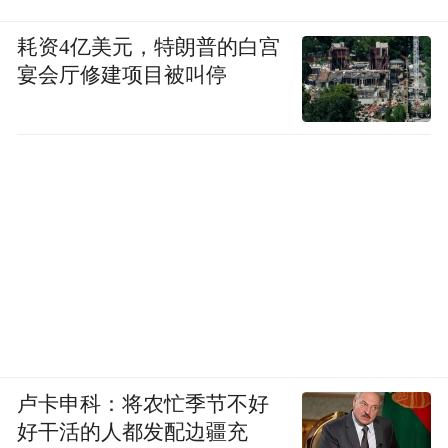
以下为公示的《海南省需清理整治不规范地
名清单》截图：
耗资4亿美元，特朗普的白宫
宴会厅修建项目被叫停
卢卡申科：将农忙季节不好
好干活的人都发配边疆充