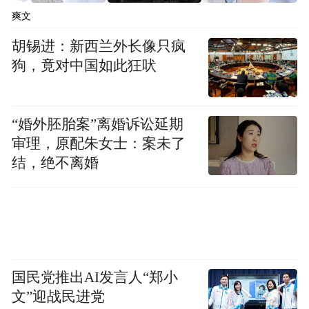
一份拟定清理的名单，目前仍在公示、收集
爽文
意见，并非最终结果。“（会）依法进行决定
胡锡进：新西兰外长像只疯
是否改。”
狗，竟对中国如此狂吠
海南民政厅工作人员：会再论证
“婚外胚胎案”离婚诉讼延期
不是要求企业更改工商资料
审理，原配朱女士：案未了
结，绝不离婚
6月19日，红星新闻记者拨打海南省民政厅官
网披露的相关联系电话，对方也表示，目前
接到了很多反馈意见。公示是为了征求各方
面意见，公示结束后会按照程序根据不同的
情况进行论证和处理。
国民党推出AI发言人“郑小
文”迎战民进党
对于维也纳酒店发布的声明，海南省民政厅