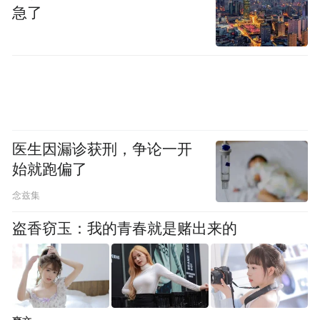
急了
美国《国会山报》报道截图
医生因漏诊获刑，争论一开
15日，中国外交部发言人耿爽已就特朗普即
始就跑偏了
将签署这一行政命令做出回应。他表示，一
念兹集
段时间以来,美方滥用国家力量，不择手段地
盗香窃玉：我的青春就是赌出来的
蓄意抹黑和打压特定中国企业，既不光彩也
不公正。
“我们敦促美方停止借口安全问题对中国企业