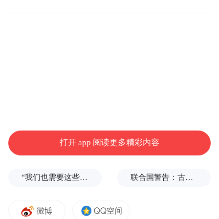
路透社报道截图
路透社说，这项行政命令援引《国际紧急状
打开 app 阅读更多精彩内容
态经济权力法案》，授权总统在美国面临威
胁的经济状态下管控商业，回应威胁。此行
“我们也需要这些导弹啊”，特朗普公开拒绝泽连斯基！
联合国警告：古巴或变成沉默的加沙
政命令要求美国商务部与其他美国行政机构
合作，在150天内就如何执行此命令起草方
案。