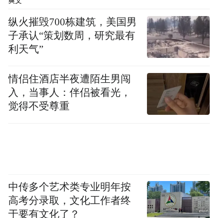
进行打压，为中国企业在美正常投资运营提
爽文
供一个公平公正非歧视的环境，”耿爽说。
纵火摧毁700栋建筑，美国男
子承认“策划数周，研究最有
利天气”
情侣住酒店半夜遭陌生男闯
入，当事人：伴侣被看光，
觉得不受尊重
中传多个艺术类专业明年按
高考分录取，文化工作者终
于要有文化了？