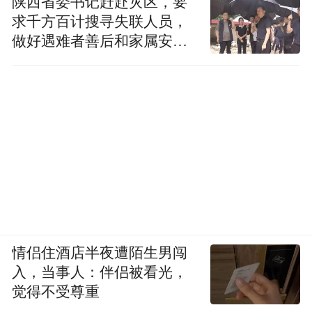
陕西省委书记赶赴灾区，要
求千方百计搜寻失联人员，
做好遇难者善后和家属安抚
工作
情侣住酒店半夜遭陌生男闯
入，当事人：伴侣被看光，
觉得不受尊重