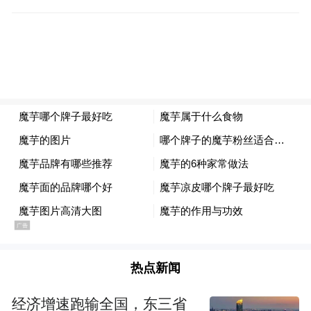
对于谁是“外国对手”，路透社、法新社，美
国《国会山报》的报道都明确指向华为。法
新社说，美国此举看上去就是针对华为。
《国会山报》说，特朗普签署的行政命令事
实上就是认定某外国科技企业对美国安全构
成威胁的情况下对其进行封杀，命令本身没
有指名道姓，但特朗普政府针对中国华为已
热点新闻
经开启了一场全球运动，试图阻止华为为美
国盟友建设下一代无线网络基础设施。
经济增速跑输全国，东三省