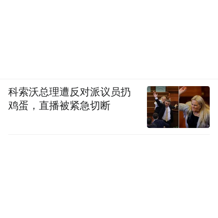
2013年，美国福特汽车公司在印度推出
一则突出展示其后备箱空间的广告。广告
中，3位被捆绑的艳丽女郎塞挤在福特汽车后
备箱中，而绯闻不断的意大利前总理贝卢斯
科尼则在汽车前排得意地比划着象征胜利的
“v”字。
科索沃总理遭反对派议员扔
鸡蛋，直播被紧急切断
这则广告在印度遭到了强烈指责，印度
女权运动领袖库玛瑞博士说：“他们将女性比
做行李，将半裸女性捆住手脚，完全是一种
性别歧视主义。在整个国家都对强奸案表示
愤慨之时，这个广告非常地不合时宜。”
在广告遭到指责后，福特公司很快撇清