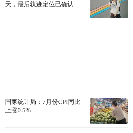
两相对比揭示了广告的一个核心，人们
天，最后轨迹定位已确认
接受的不仅是产品印象，还包括价值观。
●神州专车广告的直接问题：涉嫌违法
神州专车的广告槽点很多，比如找一群
不坐专车的明星抨击专车，比如文案上那刺
眼的错别字--“怪蜀黎”
但该广告真正的致命伤是--涉嫌违法。根
据中华人民共和国广告法第五十九条第一款
国家统计局：7月份CPI同比
第4项：违反本法第十三条规定，广告贬低其
上涨0.5%
他生产经营者的商品或者服务的，由工商行
政管理部门责令停止发布广告，对广告主处