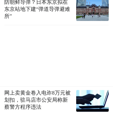
防朝鲜导弹？日本东京拟在
当的。”《汽车之友》也在该期杂志发行次日
东京站地下建“弹道导弹避难
就拟就了一份致歉信。在致歉信中杂志社表
所”
示，“由于政治水平不高，未能查出广告画面
中出现的一些容易使人产生联想的有伤民族
情感的图片”，他们“已认识到问题的严重
性，并向广大读者表示歉意”。
一汽丰田汽车销售有限公司副总经理董
海洋表示：“'霸道广告事件'给我们带来更多
更现实的中国市场的思考，今后我们的营销
要选择更稳妥的方式。凡是可能涉及到民族
网上卖黄金卷入电诈8万元被
情绪的东西，我们会考虑用更委婉，更含蓄
划扣，驻马店市公安局称新
的方式去表达，宁可牺牲一部分东西。”
蔡警方程序违法