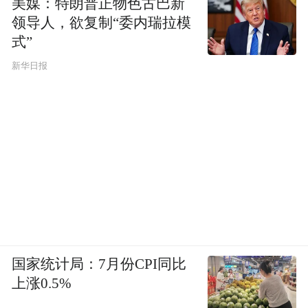
美媒：特朗普正物色古巴新
领导人，欲复制“委内瑞拉模
式”
新华日报
英特尔也犯过类似的错误。2007年，英
国家统计局：7月份CPI同比
特尔为新一代处理器推出了广告。广告中，
上涨0.5%
一名白人管理者骄傲地站在办公室的中间过