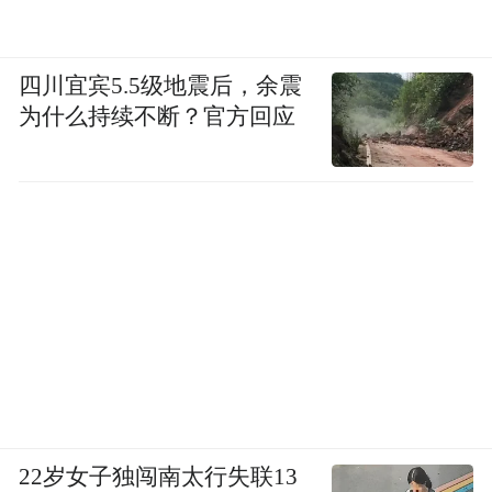
四川宜宾5.5级地震后，余震
被不少广告人奉为圣经的《广告狂
为什么持续不断？官方回应
人》，则展现了广告人的另一层境界：1964
年是美国女权运动最高涨的一年。广告人不
能再用老理论“它能帮助你找到你的真命天
子”来卖女性日用护肤产品。广告人
PeggyOlsen迅速打破了旧观念，为
Pond'sColdCream（旁氏冷霜卸妆膏）撰写了
一句广告词，“IndulgeYourself（放纵你自
己）”，完全颠覆了“LookingforHusband”（找
人嫁了吧）的旧概念。
22岁女子独闯南太行失联13