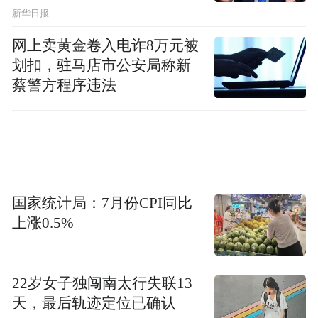
新华日报
除了恒源祥，脑白金、旺旺也都是个中
翘楚。脑白金广告十年不变，广告词“今年过
网上卖黄金卷入电诈8万元被
划扣，驻马店市公安局称新
节不收礼，收礼只收脑白金”不仅有语病，还
蔡警方程序违法
自带洗脑功能。台湾旺旺公司的“我要旺我要
旺我要旺”“人旺气旺身体旺，财旺福旺运道
旺；过年吃旺旺，新的一年才会旺！”，配合
土得掉渣的画面，成为一代人心中的“痛苦”
记忆。
国家统计局：7月份CPI同比
上涨0.5%
从传播上衡量，这些广告都让人记住
了。但从审美和体验上，这些广告无疑对消
费者来说都是噩梦，对于品牌形象也没有丝
22岁女子独闯南太行失联13
毫帮助。
天，最后轨迹定位已确认