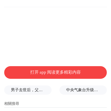
我保护，抵制黑车”的思想，暗里却直指竞争
对手uber是黑车不安全。没想到广告效果是
Uber得到了力挺，神州专车则遭遇了“一场正
在直播的巨型公关灾难”。
好广告增加广告主的知名度和美誉度，
坏广告则让广告主背上骂名，神州专车的广
告估计也得在坏广告的历史上留下一笔。
打开 app 阅读更多精彩内容
不过，从传播的角度上，广告好与坏的
界限常常不甚分明。当“骂也是一种关注”
男子去世后，父母要求对孙子进行亲子鉴定，儿媳拒绝
中央气象台升级发布台风红色预警
时，正做一条无人提起的广告，还是歪出一
则被骂得体无完肤的广告，就成了广告人面
临的残酷选择。