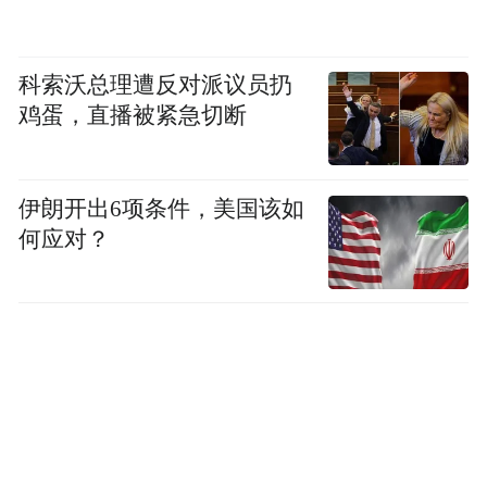
告。
科索沃总理遭反对派议员扔
2003年，刊载于《汽车之友》杂志的两
鸡蛋，直播被紧急切断
则丰田新车广告引起了轩然大波。两则广告
分别描绘了这样一副场景：野外崎岖的山路
上，一辆丰田“陆地巡洋舰”迎坡而上，后面
伊朗开出6项条件，美国该如
的铁链上拉着一辆看起来笨重的“东风”大卡
何应对？
车；一辆行驶在路上的丰田“霸道”引来路旁
石狮的侧目，一只石狮还抬起右爪敬礼，该
广告的文案为'霸道，你不得不尊敬'。“
有读者认为，石狮是中国民族传统文化
的产物，蕴含着极其重要的象征意义。丰田
公司选择这样的画面为其做广告，极不严