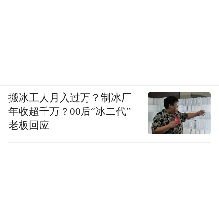
●单身是不孝：陈腐扭曲的观念损害品牌
形象
在笔者的印象中，上一次在微博上被口
诛笔伐的广告，应该是2014年春节百合网推
搬冰工人月入过万？制冰厂
出的的婚恋广告，当时微博上还有人发起“万
年收超千万？00后“冰二代”
人抵制百合网”的活动。
老板回应
该广告中，一位年轻貌美的女性在各种
场合被催婚狂魔外婆追问：结婚了吗？得到
否定的答案后外婆便叹气。后来外婆病重，
这个女孩默默地想：看来我不能再挑了……
于是，她穿着婚纱，拉着一位面目模糊的男