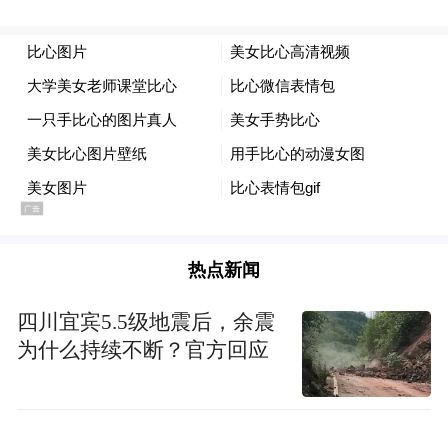
厉，“我属牛，牛牛牛；我属虎，虎虎虎……
我属鼠，鼠鼠鼠”十二生肖又被从头到尾说了
一遍。
这条广告引起了观众强烈的生理不适。
有人说：“当听到第六遍的时候，我已经浑身
乏力，四肢发凉，瘫倒在沙发上了。大过年
的，干嘛非要把人整崩溃呢？”
热点新闻
为啥非要把人整崩溃？因为在他们看
四川宜宾5.5级地震后，余震
来，有争议才有关注，有关注就可以算成
为什么持续不断？官方回应
功。恒源祥集团在接受媒体采访时曾公开表
示：“这在我们的预料之中”，“尽力压缩成
本，创造'令人记住'的传播效果，重复、持