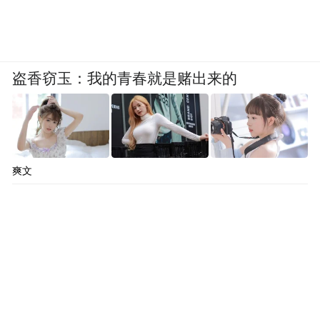
性，在外婆的病床前结了婚。画外音是：“因
为爱，不等待。”
盗香窃玉：我的青春就是赌出来的
“单身是一种不孝”--广告传递的价值观陈
腐粗暴，虽然这很可能还代表着主流意识。
爽文