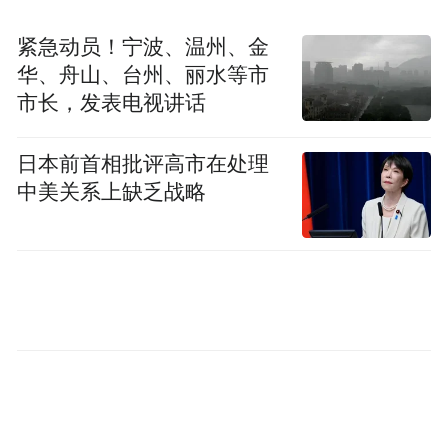
重复为手段，诚心恶心人、让人不适，以此
紧急动员！宁波、温州、金
试图给人打上印象钢印。这种坏广告的标
华、舟山、台州、丽水等市
本，当属当年的恒源祥。
市长，发表电视讲话
恒源祥的旧版“羊羊羊”广告曾开创了一
日本前首相批评高市在处理
种新的广告营销模式，这个广告语一用就是
中美关系上缺乏战略
10年，可爱的童音“羊羊羊”也成了恒源祥广
告的记忆点。但2008年春节期间，恒源祥一
则历数十二生肖的贺岁形象广告引发了观众
反感。在长达1分钟的广告中，由北京奥运会
会徽和恒源祥商标组成的画面一直静止不
动，画外音则从“恒源祥，鼠鼠鼠”，一直念
到“恒源祥，猪猪猪”。09年，恒源祥再接再