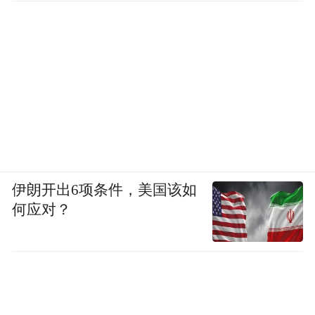
（贝纳通的“摒弃仇恨”(UNHATE)广告）
伊朗开出6项条件，美国该如
何应对？
因此，哪怕是以争议广告起家的意大利
服装品牌贝纳通，也要做常规广告，用以维
持品牌的知名度。因为年轻人已不再像上世
纪80年代那样单纯。当时的年轻人感觉购买
一件贝纳通的T恤衫就是在表明一种先锋的理