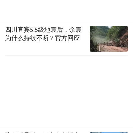
肃。还有人认为绿色的东风卡车与中国的军
车非常像，有侮辱中国军车之嫌。中文网上
立即掀起了对该品牌的声讨浪潮，网友的PS
四川宜宾5.5级地震后，余震
为什么持续不断？官方回应
制图广为流传，石狮子用巨爪将霸道汽车击
翻按住，上面写道：霸道就要拿下！
在巨大的舆论压力下，丰田公司停止了
这两则广告的投放，并和负责制作此广告的
盛世长城广告公司先后公开向中国读者致
歉。一汽销售公司的总经理日本人古谷说：
“我不知道石狮子是中国文化的代表，类似的
狮子在日本也有很多。但是如果石狮确实有
这方面的含义，我也觉得这样的广告是不妥