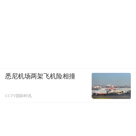
十万元以下的罚款；依据第六十九条，还应
当承担相应民事责任。
有律师指出，神州专车的海报涉嫌构成
商业诋毁的不正当竞争。其言论将专车等同
于黑车，列举的问题似是而非，混淆一般专
车与黑车的关系，内容存在问题，并且广告
的诸多细节直接指向竞争对手uber，构成反
悉尼机场两架飞机险相撞
不正当竞争法第十四条规定的商业诋毁。
CCTV国际时讯