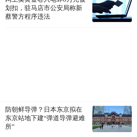
对广告主来说，争议性广告也并非最佳选
划扣，驻马店市公安局称新
择。宾夕法尼亚大学市场营销学教授乔纳伯
蔡警方程序违法
杰说：“稍具挑逗性的广告能带来不错的效
果，但如果挑逗煽动性过强，则几乎不能带
来任何好处，正可谓物极必反。”根据他的研
究，争议性太强的广告会让人不舒服，降低
了人们关注和讨论该广告的可能性。而且制
作这种广告的门槛很低，很多商家都可以仿
效。
防朝鲜导弹？日本东京拟在
东京站地下建“弹道导弹避难
所”