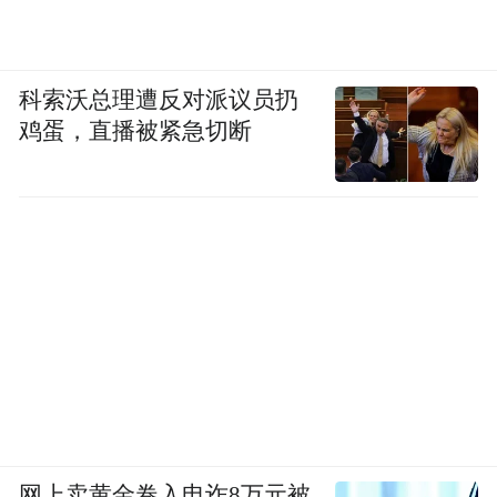
道什么是幸福吗？幸福是新车的味道，是免
于恐惧的自由，是路边叫喊着告诉你做什么
都可以的广告牌。”
科索沃总理遭反对派议员扔
鸡蛋，直播被紧急切断
但事实是，在强势的广告主面前，广告
人并没有多少话语权。
（2011年森马推出以“但至少我好看”为主题的广告系列，该系列包括“我管不了全球
变暖，但至少我好看”等广告语，受到公众指责）
网上卖黄金卷入电诈8万元被