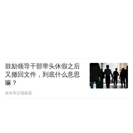
“我们这里的大棚蔬菜种植大户，每天凌晨都
要把菜运到南昌市区的蔬菜批发市场，每天
来回的这笔过路费让不少种植户头疼不已。”
邹龙德感叹道。
新建县一名不愿具名的干部表示：“金燕国际
鼓励领导干部带头休假之后
又撤回文件，到底什么意思
温泉城、厚田沙漠这两个旅游点都在枫生高
嘛？
速公路旁，7公里10元的通行费同样制约了旅
基本常识项栋梁
游项目的竞争力。”
“按照我省高速公路收费标准，轿车通行费标
准为每公里0.4元，但无论是之前的政协委员