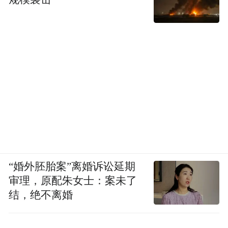
考验政府解决公共性服务的态度
法治周末见习记者周孝清
“公里数短，收费过高！”类似的因收费站迁
移，收费标准不变引发市民质疑的事例全国
屡有发生。
“婚外胚胎案”离婚诉讼延期
审理，原配朱女士：案未了
据媒体报道，去年5月，京新高速开通后，北
结，绝不离婚
京市民刘先生每天都开车从西坨上京新高速