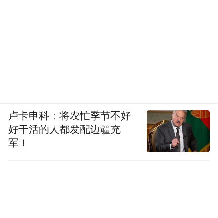
针对该收费站点迁移之后，收费标准是否需
要重新向物价部门核批？孙力表示“起始里程
没有变化不需要再报批”。记者多次向省发改
委收费管理处预约咨询，未果。
曾有过类似的故事
卢卡申科：将农忙季节不好
好干活的人都发配边疆充
军！
值得一提的是，同样隶属赣粤高速的昌北机
场高速，4年前也被南昌市另一政协委员提案
质疑“9公里收15元是天价收费”。该问题被媒
体曝光后，南昌市政府向江西省政府申请降
低收费标准，当年即被批准调整下降至5元。