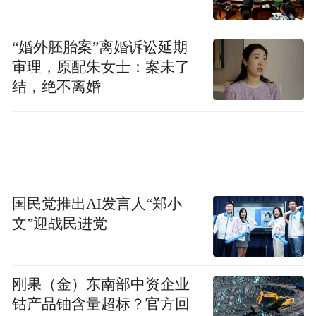
走的路，搅拌站的车辆多、来回运料趟数也
频繁，7公里收取10元不划算，只好自费修路
“婚外胚胎案”离婚诉讼延期
选择绕行。
审理，原配朱女士：案未了
结，绝不离婚
如此收费，除市民不愿买单之外，对途经生
米收费站出口的流湖、厚田两个乡镇的经济
发展造成直接影响。
国民党推出AI发言人“郑小
文”迎战民进党
7公里10元的通行费还“吓跑”过有意来投资的
客商。流湖乡政府办公室主任邹选兵告诉记
者，曾经有一家农林企业计划到该镇建厂，
刚果（金）东南部中资企业
但考虑到过路费导致运输成本过高，无奈最
钴产品铀含量超标？官方回