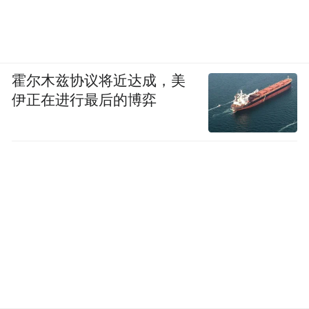
程却仍旧一如既往，不仅有悖于服务多少收
费多少的原则，甚至有变相多收费之嫌。尤
其是当管理服务路段缩减，收费却仍然保持
霍尔木兹协议将近达成，美
不变，恰恰是普遍存在的潜规则时，高速收
伊正在进行最后的博弈
费站的外迁，其实已被既得利益化解得徒具
形式，而这恐怕才是‘公里数短，收费超高’背
后所暴露的真问题。”该市民发表评论说。
江西财经大学法学院教授、博导熊进光表
示，高速公路，本身是一种公共服务产品。
政府在确定收费标准和价格时，既要考虑高
速公路投资主体(企业)的经济利益，更要关注
高速公路的公共性、公益性，关注如何让高