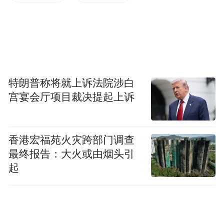
里程缩短，但收费标准仍按原审批的文件执
行，没有重新作出调整，市民对此收费行为
普遍抱怨不合理。对此，收费单位则解释
称，收费站迁址并未改变车辆通行的起始里
特朗普称将就上诉法院涉白
程，其收费符合国家规定，“多收”过路费只
宫宴会厅项目裁决提起上诉
是市民的误解。
香港宏福苑火灾跨部门调查
进站给卡出站付费。在民众的潜意识中，高
最终报告：大火或由烟头引
速公路收费应按收费站点之间的距离计费。
起
记者调查发现，伴随着城市的发展扩张，一
些高速公路收费站出现迁移已成为常态。但
因收费站迁移收费标准不变，市民难以接受