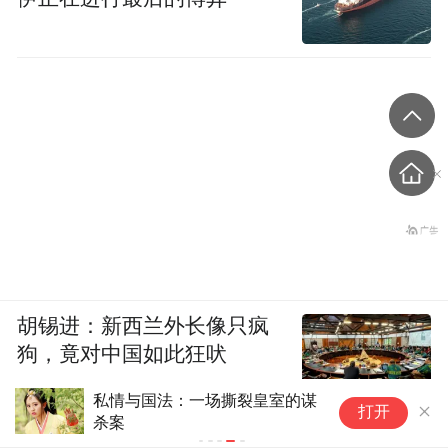
胡锡进：新西兰外长像只疯
狗，竟对中国如此狂吠
私情与国法：一场撕裂皇室的谋
打开
杀案