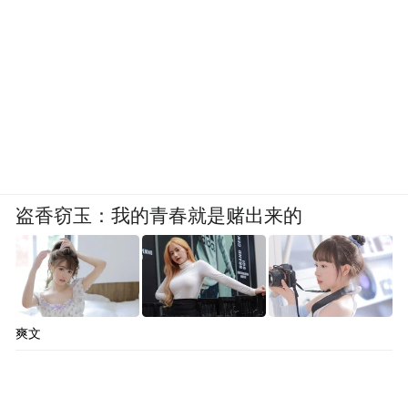
进城上班，从沙河收费站出来，他的这段路
程要被收费10元。刘先生指责：“2公里收10
元，宛若抢钱！”
对此，该条高速路管理方同样表示，京新高
速的收费标准是按照北京市政府相关文件的
计价办法制定的，符合每公里0.5元的标准。
盗香窃玉：我的青春就是赌出来的
北京市域内高速路收费站逐步向五环外迁
移，但国家路网规划中确定路段起点在五环
内，按照确定的路段起点计算，里程立马从
两公里跳变为19.8公里，按每公里0.5元计
爽文
算，10元过路费还真没多收。市民按照收费
站起止算出来的两公里，其实并非高速路计