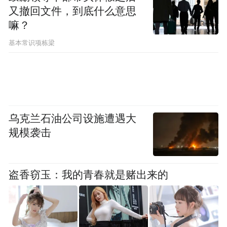
又撤回文件，到底什么意思
费站北移8.9公里至乐化镇枫林设立昌北收费
嘛？
站，将昌樟高速原省庄收费站南移12.9公里
基本常识项栋梁
至生米镇长岗设立昌西南收费站，此两收费
站产权归赣粤高速公路股份有限公司(以下简
称“赣粤高速”)所有，并交由该公司负责建
设、运营和管理。
乌克兰石油公司设施遭遇大
规模袭击
收费站外移，原批准的收费期限、收票标准
保持不变。此后，进站往返的市民开始对昌
盗香窃玉：我的青春就是赌出来的
樟高速从昌西南收费站到生米收费站7公里收
费10元的过路费产生质疑。