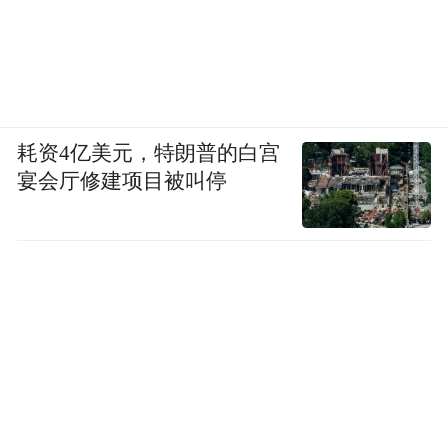
提案还是当地政府交涉，这段7公里长的高速
公路，10元的过路费一直岿然不动。”该名干
部说。
耗资4亿美元，特朗普的白宫
“不合理收费”是误解？
宴会厅修建项目被叫停
3月22日，法治周末记者驱车进入昌西南收费
站，领卡后行驶约10分钟，到达生米收费
站，里程表上显示行程约7公里。记者听到语
音提示“通行费10元”后，向收费员提出质
疑：7公里路程为什么收费这么高？该名收费
员不愿作答。