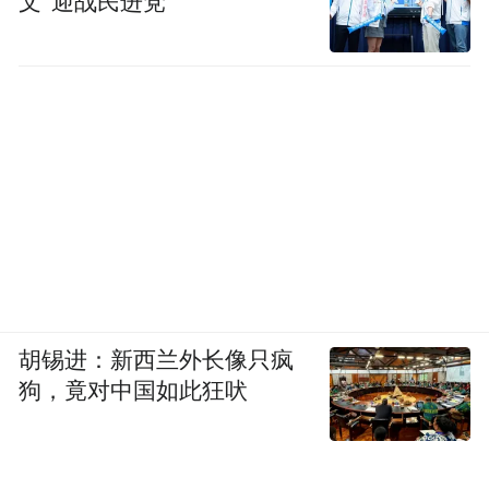
文”迎战民进党
速公路与赣粤高速公路体制利益问题协调会
议纪要的通知》和一份省发改委、交通厅、
财政厅当年联合批准的收费文件表示，10元
的通行费是将长堎互通到昌西南收费站的这
16公里算进了计费里程。
“收费站迁移，里程起始点并未发生变化，不
能按两收费站之间的距离进行计费，‘7公里
收10元过路费不合理’是市民的一种误解。”
胡锡进：新西兰外长像只疯
孙力解释说，“收费站南移之后，这12.9公里
狗，竟对中国如此狂吠
路程变成开放性通行，我们没有收取通行
费，实际上这是赣粤高速作出的让利。”