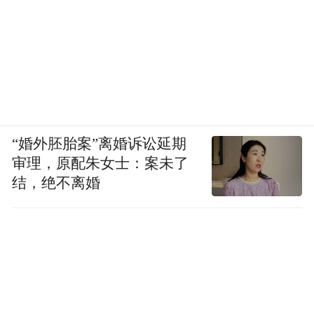
费的完整里程。
“高速路收费站迁移了，计费的起点却仍然保
持不变，其实意味着车还没到收费站，却已
经开始按照高速公路的里程计费。”江苏吴江
一市民打了一个比方：“这就像打车的人还没
“婚外胚胎案”离婚诉讼延期
上车，出租车就早早开始打表计费，不仅有
审理，原配朱女士：案未了
违基本常识，更让人难以接受。”
结，绝不离婚
“高速公路收费站的外迁，缩减收费路段，减
少通行成本，本是其初衷。既然如此，收费
里程按照新的收费站重新计算，本该自然而
然。但当收费站外迁之后，高速公路收费里