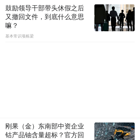
鼓励领导干部带头休假之后
速公路服务于地方经济发展和方便百姓交通
又撤回文件，到底什么意思
出行。同时，从依法行政的角度来看，既然
嘛？
收费站已经外迁，则其收费计算的里程也应
基本常识项栋梁
随之进行调整。原来的收费依据或政府批准
的收费文件并不能成为其继续收费的法律依
据。
“本案看起来是收费站外迁收费标准是否应随
之改变的问题，但更多地反映出政府能否真
正从关注民生、服务民生的角度来解决公共
性问题的态度和能力问题。”熊进光认为。
刚果（金）东南部中资企业
钴产品铀含量超标？官方回