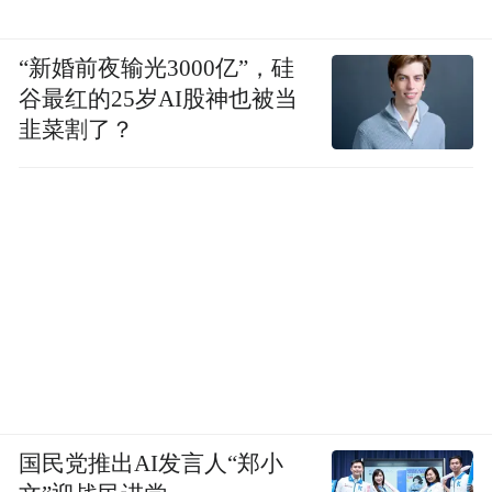
据了解，2012年8月，枫生高速公路的交通管
“新婚前夜输光3000亿”，硅
辖权移交南昌市，枫生高速也随之改为枫生
谷最红的25岁AI股神也被当
韭菜割了？
城市快速路。记者询问枫生高速2012年8月已
移交至南昌市，成为城市快速路，为什么还
要按高速公路标准收费？该收费员回复道：
“我们只是执行单位，具体标准要问上级部
门。”
既然收费站迁移后缩短了站点距离，为何收
费标准不能下降呢？法治周末记者来到赣粤
高速采访。该公司收费部经理孙力向记者出
国民党推出AI发言人“郑小
示了一份省政府2006年《关于南昌西外环高