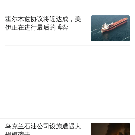
站(已被拆除)至新机场站出口的4.17公里属于
江西省交通厅，收费10元，赣粤高速为交通
霍尔木兹协议将近达成，美
厅代收通行费，整段路程15元。一位知情人
伊正在进行最后的博弈
士告诉记者，当年，为了让短短的机场路能
够“合法”收费，江西省发改委、交通厅和财
政厅联合发文，批准了这段‘特权路’。
“昌北机场高速与枫生高速的不合理收费如出
一辙，既然昌北机场高速的收费可以下降，
那么枫生高速的收费标准为何不能随之下调
呢？”万江田对自己的提案充满期望。
乌克兰石油公司设施遭遇大
■专家说法
规模袭击