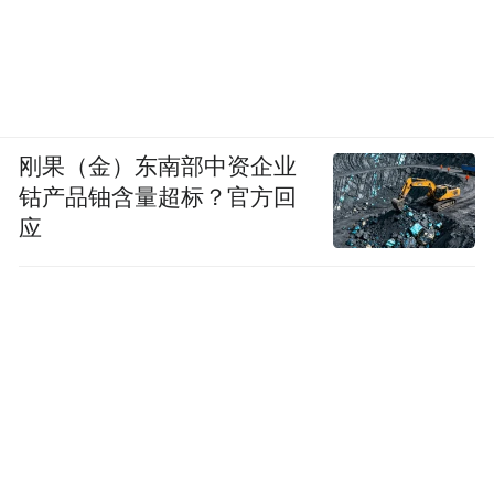
原先，北移后的南昌北收费站到机场收费站
距离只有9公里，收费却高达15元，超过收费
标准250%。为了满足15元的标准，收费单位
刚果（金）东南部中资企业
在电脑里面设定了一个虚拟的里程数，从已
钴产品铀含量超标？官方回
被拆除的舍里甲收费站开始计算，到机场站
应
距离变成16公里。
昌北机场高速由两个不同的投资主体建设，
分别是赣粤高速和省交通厅。从舍利甲到老
机场收费站11.83公里属于赣粤高速的投资项
目，属于经营性公路，收费5元；而从老机场