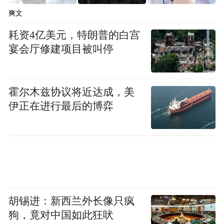
只要不进昌西南收费站，从昌北收费站到昌
爽文
西南收费站这一段(取名“枫生高速”)免费通
耗资4亿美元，特朗普的白宫
行，且有多个路口开放，给市民通行带来了
宴会厅修建项目被叫停
方便。但只要进入昌西南收费站出生米收费
站就要收费10元，相当于让经过昌西南收费
霍尔木兹协议将近达成，美
站到生米收费站这7公里路程的车辆，承担了
伊正在进行最后的博弈
枫生高速路段的通行费。过往的市民说，“如
此收费太不公平。”
“车辆每次来回要花去20元，一年下来要花几
十万元的通行费，还不如自己花钱另修一条
胡锡进：新西兰外长像只疯
路。”生米镇一搅拌站负责人向记者倒苦水，
狗，竟对中国如此狂吠
从昌西南收费站进入生米镇本是最快且最好