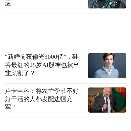
后打消了念头。
应
邹选兵透露，流湖乡政府曾多次与高速公路
部门交涉，希望能协商收费问题，但都没有
结果。“高速公路就这么点距离，收10元钱大
家都很难接受。”
“新婚前夜输光3000亿”，硅
谷最红的25岁AI股神也被当
韭菜割了？
厚田乡的村民对这笔通行费也“喊贵”。厚田
乡政府办主任邹龙德给记者算了一笔账，整
卢卡申科：将农忙季节不好
个厚田乡车辆约900辆，从事营运谋生的车辆
好干活的人都发配边疆充
军！
就有200多辆，所有车辆每年的通行费要花去
100多万元。