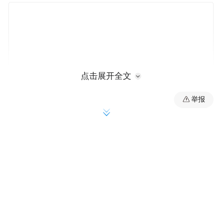
点击展开全文
举报
原标题：“7公里收费10元，太贵了”
昌樟高速公路因昌西南收费站南移，昌西南
与生米两收费站点之间的距离缩短，但收费
标准仍按原审批的文件执行，引发质疑和不