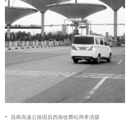
昌樟高速公路因昌西南收费站周孝清摄