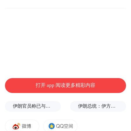
满——
法治周末见习记者周孝清 记者黄辉 发自江西
南昌
“7公里收10元，太贵了！”不久前，江西省南
昌市政协委员万田江提交了一份议案，呼吁
昌樟高速昌西南收费站到生米收费站的收费
打开 app 阅读更多精彩内容
标准下调，再次引发民众对高速公路收费问
题的关注。
伊朗官员称已与阿曼就霍尔木兹海峡通行问题明确总体框架
伊朗总统：伊方未在涉谅解备忘录的谈判中作任何让步
该段高速公路因昌西南收费站南移，昌西南
与生米两收费站点之间的距离发生了变化：