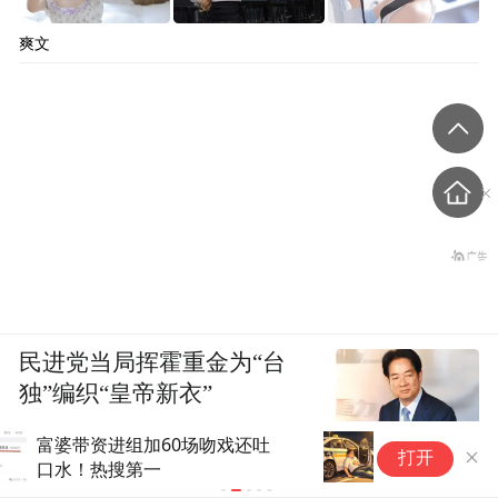
爽文
民进党当局挥霍重金为“台
独”编织“皇帝新衣”
网约车司机充电桩前猝死 保险
浙
打开
公司以“没在开车”为由拒赔 法院
州
判了
急