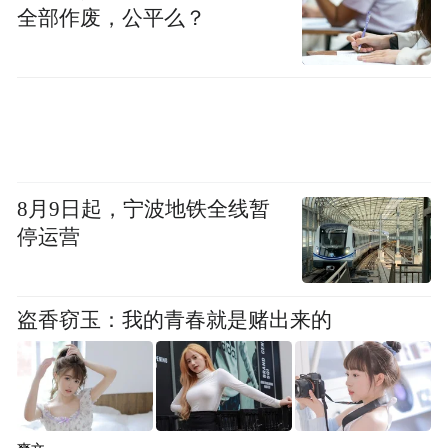
全部作废，公平么？
公司愿意继续履行合同，但希望汪女士能改
善和下一个互惠生的文化交流。如果汪女士
不配合，公司很难继续履行。如果汪女士坚
持解除合同，按合同约定，公司应退汪女士
剩余期间每个月1千元。
8月9日起，宁波地铁全线暂
对于双方争议的3个月赠送期先后履行问题，
停运营
根据合同条款、目的、交易习惯以及诚实信
用原则，法院认定该赠送的3个月应在12个月
盗香窃玉：我的青春就是赌出来的
有偿服务期履行完毕之后。
按照合同约定，互惠生提前离开后被告的义
务仅在于“尽快”为原告联系新的互惠生以补