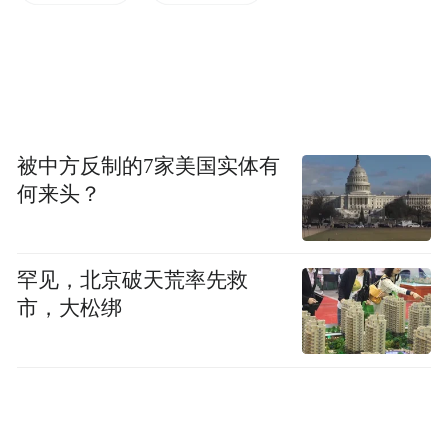
通知公司解除合同，公司以电子邮件回复，
仍要求继续履行合同。
单方终止合同惹恼“雇主”
2013年11月，汪女士向浦东法院提起诉讼。
被中方反制的7家美国实体有
何来头？
汪女士诉称，依照约定，首期服务为先行的3
个月赠送服务，在到期前15日内，公司须为
罕见，北京破天荒率先救
自己成功联系到下一个互惠生，以便无缝衔
市，大松绑
接互惠生服务。但在合同履行期间，公司未
经自己许可同意互惠生外出旅游，于2013年8
月14日起，单方终止互惠生服务。2013年9月
12日，自己书面催告被告履行合同未果。10