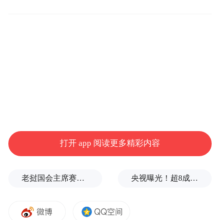
经公司同意而未告知汪女士的情况下，提前
半个月离开汪家。汪女士因公司未予告知而
不愉快，觉得没有得到应有的尊重。事后沟
通过程中，公司方承认“可能是由于沟通不
畅、信息不全造成的”。后双方就林赛提前离
开需更换互惠生或退款事宜多次协商未果。
同年9月12日，汪女士书面催告公司履行合
同，公司以电子邮件回复，要求其积极配合
打开 app 阅读更多精彩内容
改善，继续履行合同，并告知汪女士“下一个
互惠生的安排已经有了合适人选，但希望家
老挝国会主席赛宋蓬逝世
央视曝光！超8成睫毛胶样品检出致癌物，部分成分接近502胶！
庭在与下一个互惠生接触前，抱有一个积
极、正常的心态……”10月10日，汪女士书面