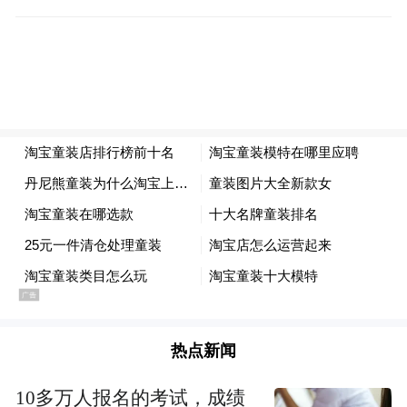
月10日，自己书面通知公司解除合同。
汪女士认为，公司的违约行为，打乱了自己
为女儿准备的英语培训计划。现请求判令公
司返还服务费12.6万元。
上海某教育信息咨询有限公司辩称，合同约
定赠送的3个月是后3个月；合同的主要目的
是文化交流，但汪女士没能提供给互惠生很
好的文化交流环境，故互惠生要求提前2周结
束，公司同意并向汪女士承诺补足2周；由于
签证等不可预见的原因，下一个互惠生不可
热点新闻
能做到无缝衔接，公司的承诺是尽快衔接，
但汪女士表示不要继续履行合同。
10多万人报名的考试，成绩