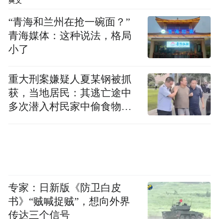
爽文
齐剩余时间，而无权限制互惠生的人身自
由，也无阻止互惠生提前离开的合同义务，
“青海和兰州在抢一碗面？”
青海媒体：这种说法，格局
故被告同意互惠生提前半个月离开原告家
小了
庭，不构成违约。现原告已通知被告解除合
同，被告没有提出异议之诉，故合同已于通
重大刑案嫌疑人夏某钢被抓
知到达被告时解除。同时按照合同约定，如
获，当地居民：其逃亡途中
原告明确通知被告不再邀请新互惠生的，合
多次潜入村民家中偷食物被
同终止，除每月1000元的服务费和中文培训
发现
班费用，其余所交费用不退还，故原告已交
费用应按上述约定处理，被告应退还原告
9500元。
专家：日新版《防卫白皮
根据本案查明的事实，被告没有为原告服务
书》“贼喊捉贼”，想向外界
好更换互惠生的工作，不够“快”，法院认定
传达三个信号