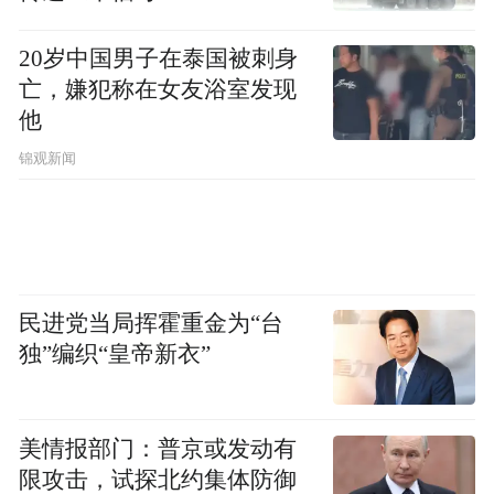
被告没有达到合同约定的“尽快”标准；同意
20岁中国男子在泰国被刺身
互惠生提前离开却没有即时告知原告，向原
亡，嫌犯称在女友浴室发现
告释明情况；在和原告的沟通过程中，被告
他
有些隐晦指责原告的词语，均不应作为服务
锦观新闻
提供方所应该持有的服务态度，也与其所收
费用相对应的服务标准不相符。鉴于合同对
服务质量瑕疵的违约责任没有约定，法院根
据合同履行过程中的实际情况，依公平原则
民进党当局挥霍重金为“台
予以酌情减少费用3.15万元。
独”编织“皇帝新衣”
美情报部门：普京或发动有
限攻击，试探北约集体防御