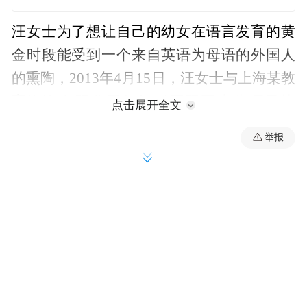
汪女士为了想让自己的幼女在语言发育的黄
金时段能受到一个来自英语为母语的外国人
的熏陶，2013年4月15日，汪女士与上海某教
育咨询有限公司签订《国际互惠生项目协
点击展开全文
议》，约定公司向汪女士提供15个月的互惠
举报
生服务，其中3个月为赠送。3日后，汪女士
支付服务费12.6万元。
同年6月3日，汪女士和外国互惠生林赛签订
《互惠家庭和互惠生协议-补充协议》，有效
期从2013年5月29日至8月29日，林赛入住汪
女士家中。此后，因共同生活中的琐事产生
矛盾，同年8月14日，林赛以需旅游为名，在