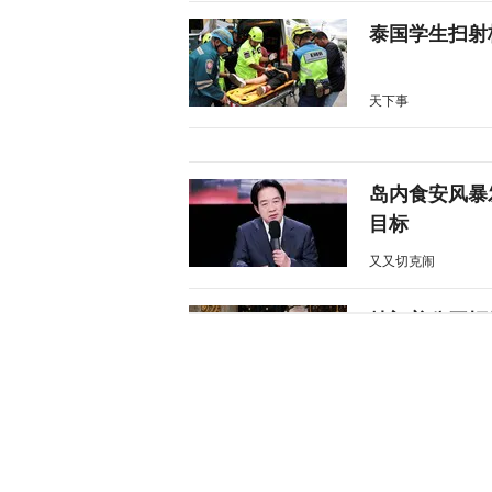
泰国学生扫射
天下事
岛内食安风暴
目标
又又切克闹
特朗普公开拒
天下事
涉霍尔木兹海