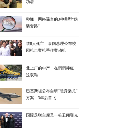
功者
秒懂！网络谣言的3种典型“伪
装套路”
致8人死亡，泰国总理公布校
园枪击案枪手作案动机
北上广的中产，在悄悄捧红
这双鞋！
巴基斯坦公布自研“隐身枭龙”
方案，3年后首飞
国际足联主席又一桩丑闻曝光