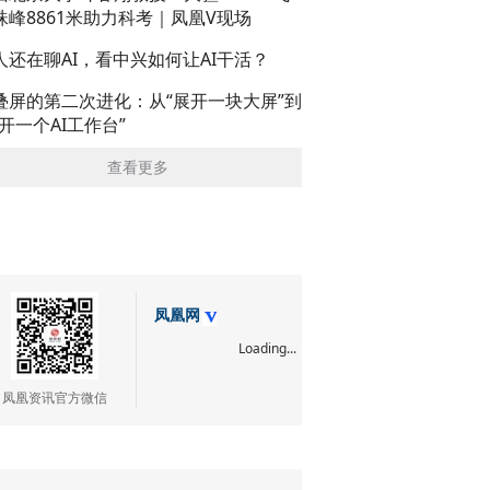
珠峰8861米助力科考｜凤凰V现场
人还在聊AI，看中兴如何让AI干活？
叠屏的第二次进化：从“展开一块大屏”到
展开一个AI工作台”
查看更多
凤凰网
Loading...
凤凰资讯官方微信