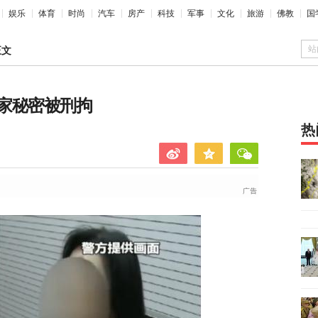
娱乐
体育
时尚
汽车
房产
科技
军事
文化
旅游
佛教
国
站
正文
家秘密被刑拘
热