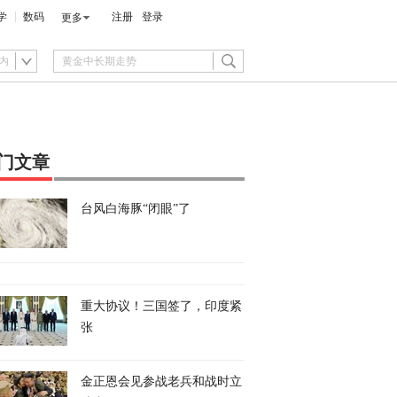
学
数码
注册
登录
更多
内
门文章
台风白海豚“闭眼”了
重大协议！三国签了，印度紧
张
金正恩会见参战老兵和战时立