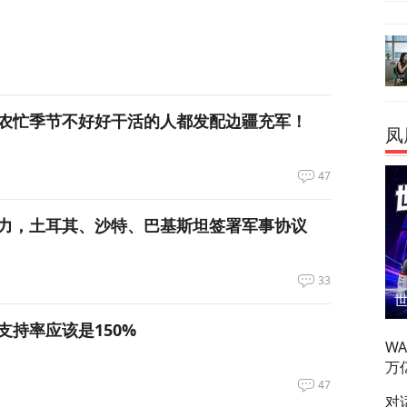
农忙季节不好好干活的人都发配边疆充军！
凤
47
力，土耳其、沙特、巴基斯坦签署军事协议
33
支持率应该是150%
W
万
47
对