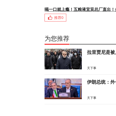
喝一口就上瘾！五粮液宜宾总厂直出！
推荐
0
为您推荐
拉里贾尼是被
天下事
伊朗总统：外
天下事