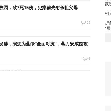
跃
校园，致7死15伤，犯案前先射杀祖父母
别
折
65
“
发酵，演变为蓝绿“全面对抗”，蒋万安成围攻
6
绝泽连斯基！
104
峡，伊朗与阿曼被曝达成临时协议框架