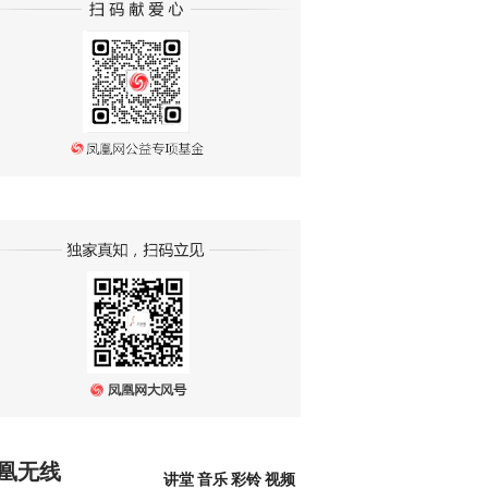
凰无线
讲堂
音乐
彩铃
视频