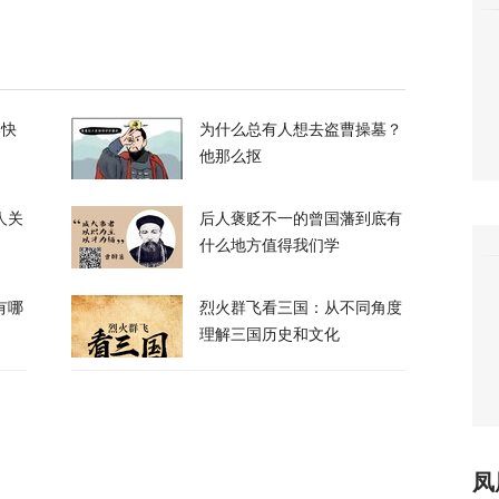
21
换？特朗普回应
的快
为什么总有人想去盗曹操墓？
120
他那么抠
人关
后人褒贬不一的曾国藩到底有
什么地方值得我们学
有哪
烈火群飞看三国：从不同角度
喊话：别再作秀了！
理解三国历史和文化
84
拦截！基辅防空失灵，西方靠不住了
凤