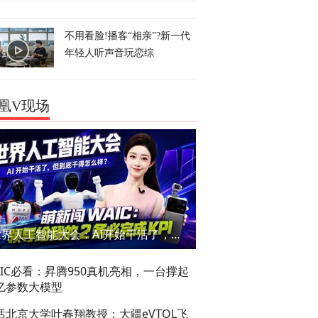
不用看脸!播客“相亲”?新一代
年轻人听声音玩恋综
凰V现场
世界人工智能大会：AI开始干活了，但到底干的怎么样？萌新闯WAIC
AIC必看：昇腾950真机亮相，一台撑起
亿参数大模型
话北京大学叶春翔教授：大疆eVTOL飞