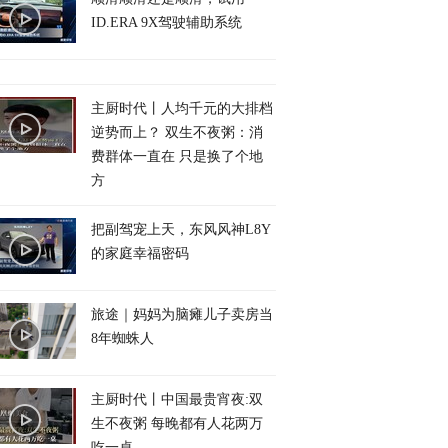
ID.ERA 9X驾驶辅助系统
主厨时代丨人均千元的大排档
逆势而上？ 双生不夜粥：消
费群体一直在 只是换了个地
方
把副驾宠上天，东风风神L8Y
的家庭幸福密码
旅途｜妈妈为脑瘫儿子卖房当
8年蜘蛛人
主厨时代丨中国最贵宵夜:双
生不夜粥 每晚都有人花两万
吃一桌