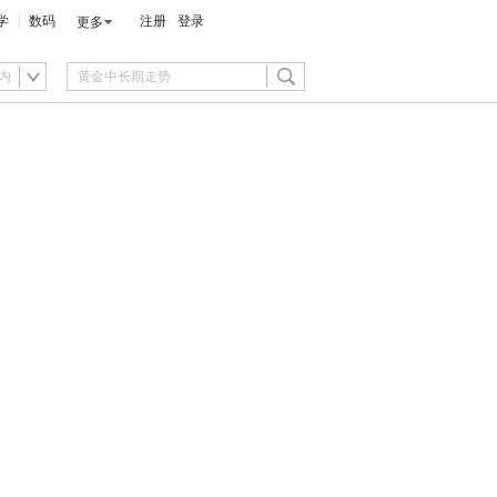
学
数码
注册
登录
更多
内