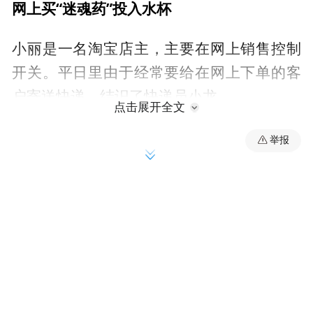
网上买“迷魂药”投入水杯
小丽是一名淘宝店主，主要在网上销售控制
开关。平日里由于经常要给在网上下单的客
户寄送快递，结识了快递员小龙。
点击展开全文
在半年的业务往来中，小龙经常上小丽家取
举报
件，看到小丽漂亮单身，不由暗生情愫。尽
管女方比自己大6岁，小龙仍然鼓起勇气向对
方告白。据小龙透露，他用短信、微信的方
式向小丽告白，但并没有得到回应。为了得
到小丽，他决定给她下迷药。
2016年2月18日，小龙通过搜索引擎搜索“迷