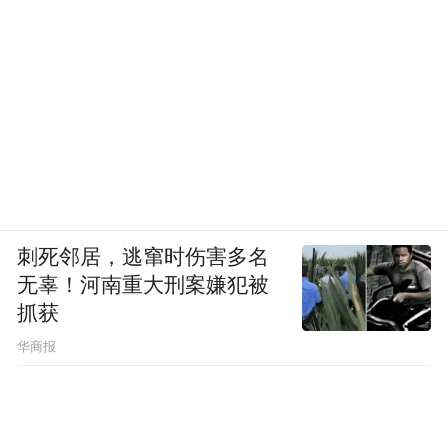
刺死邻居，逃窜时伤害多名
无辜！河南重大刑案嫌犯被
抓获
华商报