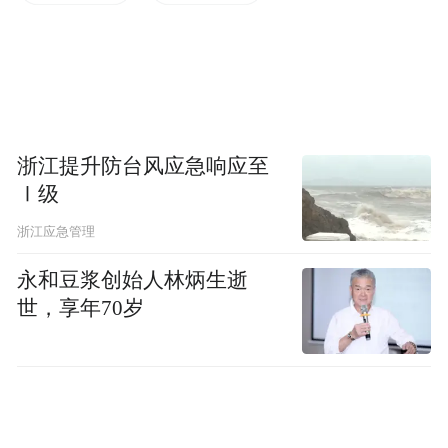
小龙看小丽意识模糊，神志不清，也无力反
抗，便和她发生了性关系。
事后留在受害人家中观察其精神状态
浙江提升防台风应急响应至
事后，小龙并没有马上离开，而是待在小丽
Ⅰ级
家注意观察她的精神状态。
浙江应急管理
“我等了很长时间，发现她一直意识不清，就
永和豆浆创始人林炳生逝
世，享年70岁
联系了‘迷魂药’的卖家，看看有什么解药。”
小龙透露，卖家让他做一锅绿豆汤给对方喝
下，对解除药性比较有效，于是他照做了。
直到第二天清晨6点，小龙确认小丽身体并无