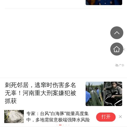
刺死邻居，逃窜时伤害多名
无辜！河南重大刑案嫌犯被
抓获
华商报
专家：台风“白海豚”能量高度集
关
打开
中，多地需留意极端强降水风险
男
热