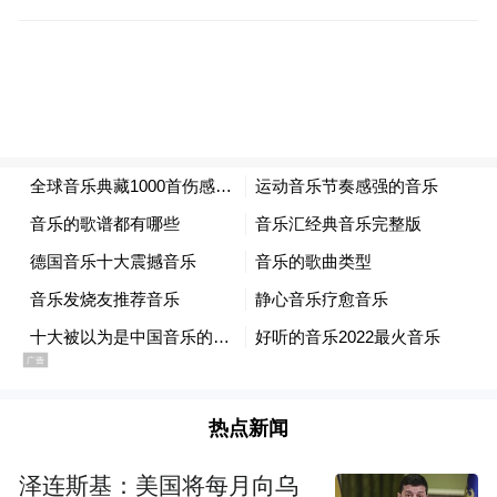
大碍，才离开了小丽家。
事发之后，小龙向小丽承认，自己下药之后
与其发生了性关系。“我发短信、微信、打电
话给她，向她认错，但她不睬我，让我以后
别再去她家了。”小龙说。
后经小丽本人报警，公安机关将犯罪嫌疑人
小龙抓获。经鉴定，小龙给小丽下的“迷魂
药”实为一种安眠镇定的药物。
在审讯中，小龙供述，他生于1994年，已娶
热点新闻
妻生女，由于结婚时没有到法定年龄，只是
办了喜酒，未与老婆合法领证。
泽连斯基：美国将每月向乌