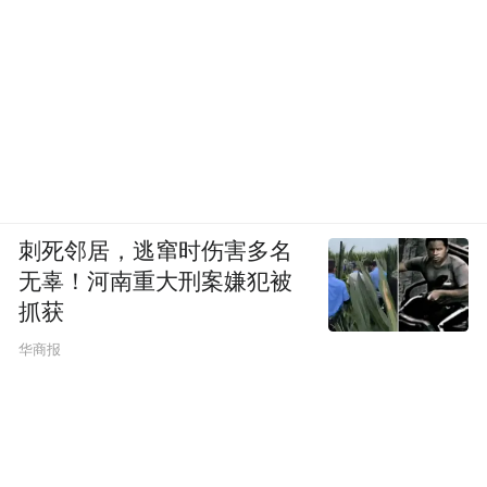
刺死邻居，逃窜时伤害多名
无辜！河南重大刑案嫌犯被
抓获
华商报