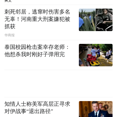
爽文
解读新闻热点、呈现敏感事件、更多独家分
刺死邻居，逃窜时伤害多名
析，尽在凤凰网微信（ID： ifeng-
无辜！河南重大刑案嫌犯被
news），请扫描二维码关注。
抓获
华商报
泰国校园枪击案幸存老师：
他想杀我时刚好子弹用完
知情人士称美军高层正寻求
对伊战事“退出路径”