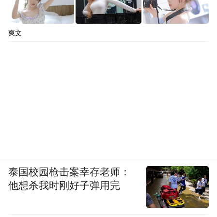
爽文
泰国校园枪击案幸存老师：
他想杀我时刚好子弹用完