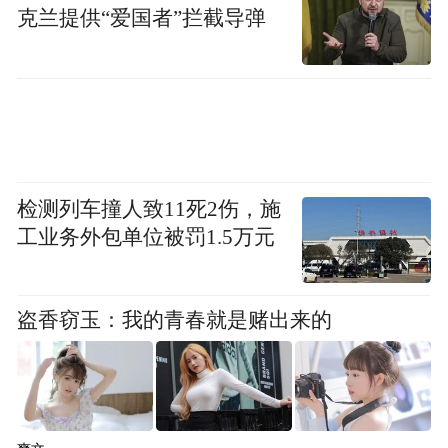
克兰提供“爱国者”拦截导弹
5月16日下午，闵行检察院远程提审了犯罪嫌
疑人小龙。面对检察官的讯问，小龙坦白，
给小丽下药实施强奸时没想到自己有家室。
承办检察官表示，违背女性意志，使用暴
力、胁迫或者其他手段，强行与女性发生性
检测列车撞人致11死2伤，施
行为，定性为强奸罪。在本案中，犯罪嫌疑
工业务外包单位被罚1.5万元
人小龙通过使用下药的方式，强行与被害人
发生性行为，符合强奸罪的定罪依据。
盗香窃玉：我的青春就是赌出来的
日前，上海闵行检察院拟以涉嫌强奸罪对犯
罪嫌疑人小龙提起公诉。（文中人物系化
名）