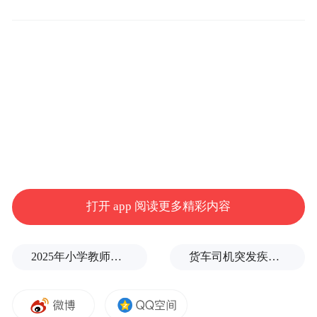
魂药”，搜到一家网站后弹出对话框让他加
QQ私聊。于是，小龙通过这个QQ号订购了
一小袋迷魂药，总共支付了165元。
2月20日，小龙收到快递发来的一小袋白色粉
末状的药，大约有半克重。小龙将一点药粉
倒入水中，发现该药遇水即溶，无色无味，
不会产生气泡，肉眼看不出异常。
事发当日，小龙借着上门拿快递来到小丽家
打开 app 阅读更多精彩内容
中，当时小丽独自在家。小龙想办法让小丽
喝下了被下了药的水。“她喝了两口后，过了
2025年小学教师减少13.19万
货车司机突发疾病晕倒车轮边，陌生同行第一时间发现并救助
几分钟就说头晕，之后就一直迷迷糊糊，说
话有气无力。”