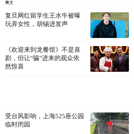
爽文
复旦网红留学生王水牛被曝
玩弄女性，胡锡进发声
《欢迎来到龙餐馆》不是喜
剧，但让“骗”进来的观众依
然惊喜
受台风影响，上海525座公园
临时闭园