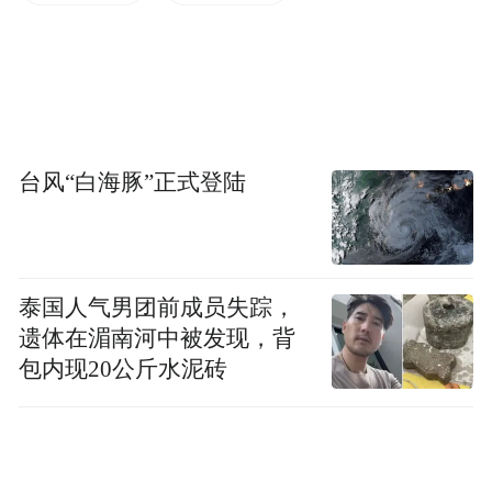
和推进设立若干所全市性、区域性和高校层
面国际学生服务中心，旨在通过教育、公
安、外事和民政等的多方合作与努力以及社
会组织的积极参与，为来沪留学的国际学生
台风“白海豚”正式登陆
提供权威、便捷的专业服务，并不断探索与
实践国际学生管理的新模式和新途径，为把
上海建设成为亚洲最受欢迎的留学目的地城
市发挥应有的作用。
泰国人气男团前成员失踪，
遗体在湄南河中被发现，背
“留学上海”多语种网站除了此前已经推出的
包内现20公斤水泥砖
英文网站外，今天开通西班牙语、法语、阿
拉伯语和俄语四个语种。网站在页面风格及
色彩方面，采用了简约、大方、色彩明快的