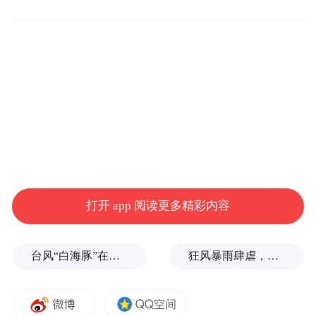
国际学生的招生、培养和管理一方面靠高校
教育质量和国际化氛围，另一方面更取决于
打开 app 阅读更多精彩内容
城市所能提供的公共服务水平。为了贯彻落
实国家和上海教育中长期改革与发展规划纲
台风“白海豚”在浙江玉环登陆，大片树木被吹倒
狂风暴雨肆虐，台州一家电厂遭受猛烈冲击
要（2010-2020）和《留学中国计划》，上海
一手抓留学生教育的规模与质量提升，另一
手抓留学生的社会服务体系建设，积极鼓励