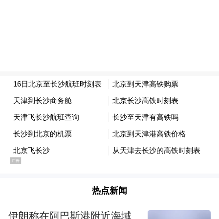
国际网站惯例，同时突出体现了各国的特色
文化元素。栏目设置方面，多语种网站下设4
个一级栏目，分别为：上海优势、感知上
海、新闻中心、学汉语。12个二级栏目，分
别为：新闻中心、专题、上海高校、奖学
金、文化体验、上海景点、汉语水平考试
等。截至目前，共发稿580篇，其中法语稿件
140篇，西班牙语稿件150篇，俄语稿件150
篇，阿拉伯语稿件140篇。
据统计，截至2015年底，在沪常驻外国人约
17万人，其中包括4.1万长期留学生。近年
热点新闻
来，每年有来自180多个国家5.6万名外国留
伊朗称在阿巴斯港附近海域
学生在上海40所高等院校与科研机构留学及