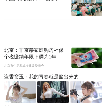
入“中等收入陷阱”？还有人自问自答，给出
“中国经济崩溃论”的结论。
对此，习近平在峰会期间斩钉截铁地回应，
“我们有信心、有能力保持经济中高速增长，
继续在实现自身发展的同时为世界带来更多
发展机遇。”他更指出，“行胜于言。中国用
北京：非京籍家庭购房社保
实际行动对这些问题作出了回答”。
个税缴纳年限下调为1年
北京市住房和城乡建设委员会
这一权威表态，不仅将让不少人吃下定心
丸，更能把信心传递出去，鼓励更多国家“勇
盗香窃玉：我的青春就是赌出来的
做世界经济弄潮儿”，让那些整天试图泼中国
冷水的人自讨没趣。
“红利4：为发展中国家发声，展现中国义利