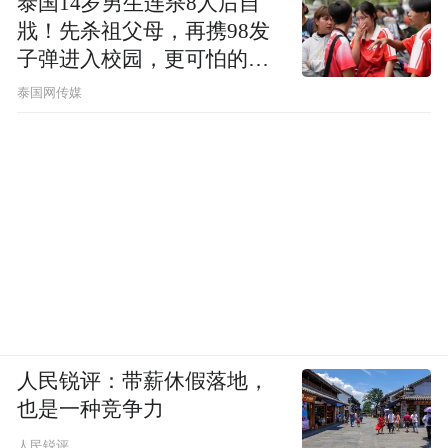
泰国14岁男生连杀8人后自
戕！先杀祖父母，再携98发
子弹进入校园，更可怕的细
节公布了
泰国网传媒
人民锐评：带薪休假落地，
也是一种竞争力
人民锐评