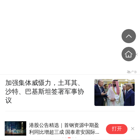
加强集体威慑力，土耳其、
沙特、巴基斯坦签署军事协
议
港股公告精选｜首钢资源中期盈
L
打开
利同比增超三成 国泰君安国际
咨
拟私有化退市
求