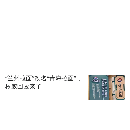
“红利9：推进全球气候治理
人类只有一个地球。在G20杭州峰会上，各
成员同意在落实气候变化《巴黎协定》方面
发挥表率作用，推动《巴黎协定》尽早生
效。值得一提的是，中国和美国两个最大经
济体同时批准和接受《巴黎协定》，中美这
一举动为推进全球气候治理做出了示范，联
“兰州拉面”改名“青海拉面”，
合国秘书长潘基文就对此表示高度赞赏。
权威回应来了
这件事同样跟中国老百姓息息相关。更多的
蓝天，更清新的空气，将出现在更多中国人
的日常生活中。