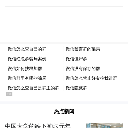
作用日益凸显。随着中国在国际金融机构股
权、人民币加入SDR等方面取得重大突破，
中国在国际规则方面的话语权正不断提升。
杭州峰会的主场优势，显然在助推中国进一
步参与国际规则的制订，让中国智慧、中国
方案得到越来越多的尊重。
“红利3：回击“中国经济崩溃论”等错误论
调，给世界吃下定心丸
随着中国经济发展进入新常态，很多人对中
国经济提出“三问”：能否实现持续稳定增
热点新闻
长？能否把改革开放推进下去？能否避免陷
中国大学的跌下神坛元年