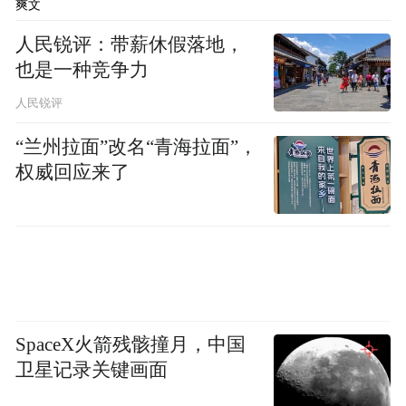
爽文
观
人民锐评：带薪休假落地，
也是一种竞争力
这次杭州峰会，中国邀请了埃及、塞内加
人民锐评
尔、乍得、老挝、泰国等嘉宾国领导人与
会。这些国家虽然文化政治因素各异，但都
“兰州拉面”改名“青海拉面”，
权威回应来了
有一个共同身份：发展中国家。
安排这么多发展中国家与发达国家交流对
话，还发起支持非洲和最不发达国家工业化
合作倡议，中国的良苦用心显而易见：抓住
杭州G20契机，让发展中国家集体发声，争
SpaceX火箭残骸撞月，中国
取更大权益。
卫星记录关键画面
这说明什么？尽管经济体量越来越大，但中