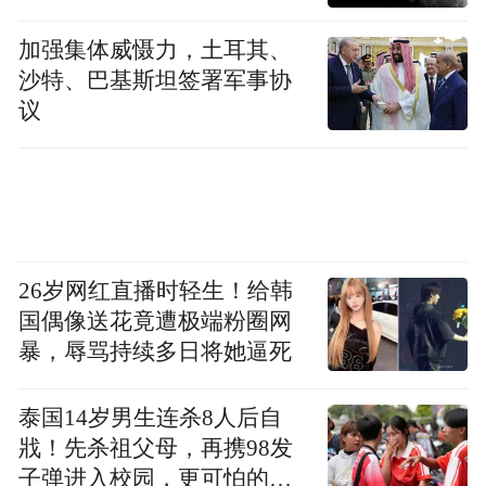
国从未接受西方一些人忽悠的“发达国家”身
加强集体威慑力，土耳其、
份，不仅致力于解决自己的发展问题，还不
沙特、巴基斯坦签署军事协
断维护发展中国家利益，同他们站在一起争
议
取权益。中国一直在积极践行正确义利观，
努力减少全球发展的不平等、不平衡现象。
这份真诚和实干，已经在杭州峰会上得到体
现。
26岁网红直播时轻生！给韩
“红利5：进一步推动“一带一路”建设
国偶像送花竟遭极端粉圈网
暴，辱骂持续多日将她逼死
G20峰会关注世界经济，关注创新增长、经
济治理、国际贸易投资、可持续发展等重要
泰国14岁男生连杀8人后自
戕！先杀祖父母，再携98发
议题，由中国提出的“一带一路”倡议给出了
子弹进入校园，更可怕的细
可行的解决方案。例如，推进产能合作、加