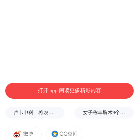
大国领导人频频会面，除了就世界经济发展
等议题展开交流，中美、中俄、中欧等领导
人还围绕当今世界重大问题深入磋商。从中
美领导人夜游西湖，到公布35项主要共识和
成果清单就能看出，中国在这次主场外交中
收获不少。
除了这些彰显国际地位和领导力的“成果清
单”，中国还在峰会期间与各个国家就区域合
打开 app 阅读更多精彩内容
作、重大问题提出倡议和举措。它们不但体
现中国在全球治理中的担当，更进一步提升
卢卡申科：将农忙季节不好好干活的人都发配边疆充军！
女子称丰胸术9个月后确诊乳腺癌，医美机构：手术不可能引发癌症，建议走司法途径
了中国的影响力。
“红利2：为世界经济开药方，增强中国话语