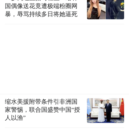
国偶像送花竟遭极端粉圈网
暴，辱骂持续多日将她逼死
缩水美援附带条件引非洲国
家警惕，联合国盛赞中国“授
人以渔”