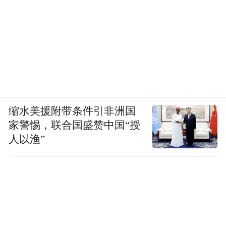
2008年的国际金融危机席卷全球，让人记忆
犹新。本次峰会达成共识，要继续推动国际
金融机构份额和治理结构改革，扩大特别提
款权的使用，强化全球金融安全网，提升国
际货币体系稳定性和韧性。决心加强落实各
项金融改革举措，密切监测和应对金融体系
缩水美援附带条件引非洲国
潜在风险和脆弱性，深化普惠金融、绿色金
家警惕，联合国盛赞中国“授
融、气候资金领域合作，共同维护国际金融
人以渔”
市场稳定。
对中国而言，随着人民币加入SDR，亚投
行、金砖银行蓬勃发展，这些话现在绝不是
空口说说。杭州峰会发出的声音，显示着中