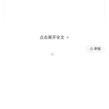
点击展开全文
且不说举办G20峰会体现了中国对国际事务
举报
的责任担当，单是中国通过峰会收获的红利
也是实实在在。杭州峰会期间，中国人至少
收获了这十大红利，一起来看：
“红利1：通过主场外交，中国进一步扩大国
际影响力
G20杭州峰会期间，中国领导人与世界主要