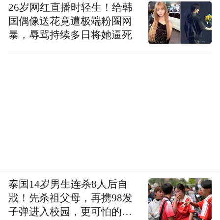
26岁网红直播时轻生！给韩
国偶像送花竟遭极端粉圈网
暴，辱骂持续多日将她逼死
泰国14岁男生连杀8人后自
戕！先杀祖父母，再携98发
子弹进入校园，更可怕的细