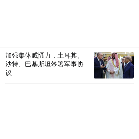
“红利10：展现中国文化软实力
西湖美景、杭州美食，经典的越剧唱段、漂
亮的中国服饰，随处可见的中国特色和杭州
元素展现着中国文化的软实力，让参加G20
杭州峰会的各国政要、企业家和记者深深地
加强集体威慑力，土耳其、
感受到中国文化的魅力。不少参会者坦言：
沙特、巴基斯坦签署军事协
议
中国太棒了！杭州太棒了！
大国崛起，离不开软实力。本次G20杭州峰
会上，中国作为东道主，不怯场、有自信，
用文化征服了各方“宾客”，展现了中国力量
和文化自信，让世界惊艳，实为峰会中的一
大收获。