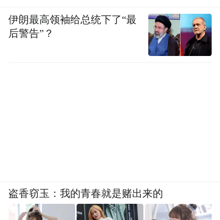
《二十国集团全球贸易增长战略》和全球首
伊朗最高领袖给总统下了“最
个多边投资规则框架《二十国集团全球投资
后警告”？
指导原则》。这两个文件的核心，就是继续
支持多边贸易体制。
在贸易保护主义环境下，不少国家的企业已
深受其害，世界经济也因此蒙上黯淡前景。
反对贸易保护主义，构建开放型世界经济，
不仅让世界经济重新焕发活力，所有国家的
企业和消费者也将从中受益。
“红利8：加强反腐败国际合作，腐败分子无
处藏身
盗香窃玉：我的青春就是赌出来的