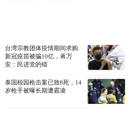
权
峰会刚开幕，习近平开门见山，就世界经济
发展提出“加强宏观经济政策协调，合力促进
全球经济增长、维护金融稳定”“创新发展方
台湾宗教团体疫情期间求购
式，挖掘增长动能”“完善全球经济治理，夯
新冠疫苗被骗10亿，蒋万
实机制保障”“建设开放型世界经济，继续推
安：民进党的错
动贸易和投资自由化便利化”“落实2030年可
持续发展议程，促进包容性发展”等建议。对
泰国校园枪击案已致8死，14
岁枪手被曝长期遭霸凌
这些药方，不少国家给予积极评价，还特别
表示要“同中方继续保持密切交往”。
实际上，近年来，中国已经先后推出“一带一
路”等重要发展倡议，对世界经济增长的拉动