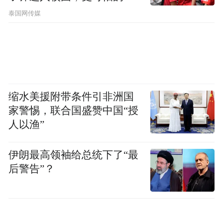
节公布了
泰国网传媒
大基础设施建设联通的力度等举措，正是构
建创新、活力、联动、包容世界经济的生动
实践。
此次峰会，不少参会国家都是“一带一路”的
合作伙伴，在双边交谈中对“一带一路”都极
缩水美援附带条件引非洲国
家警惕，联合国盛赞中国“授
为热心。通过G20峰会这个大舞台，中方倡
人以渔”
导的“一带一路”不仅进一步提升“知名度”，
还将吸引更多国家参与其中，为中国及沿线
伊朗最高领袖给总统下了“最
国家带来众多“红利”。
后警告”？
“红利6：推动国际金融机构改革，增强中国
金融治理能力