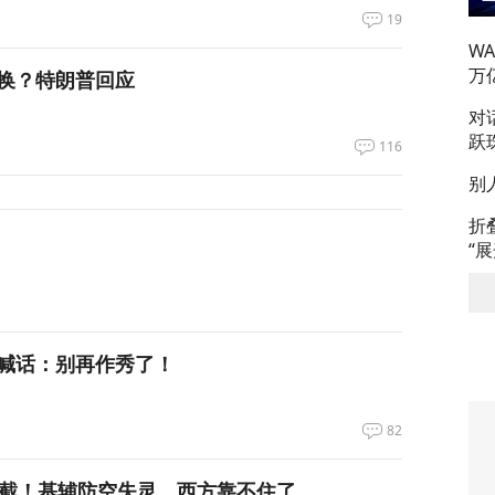
19
W
万
换？特朗普回应
对
跃
116
别
折
“
喊话：别再作秀了！
82
拦截！基辅防空失灵，西方靠不住了