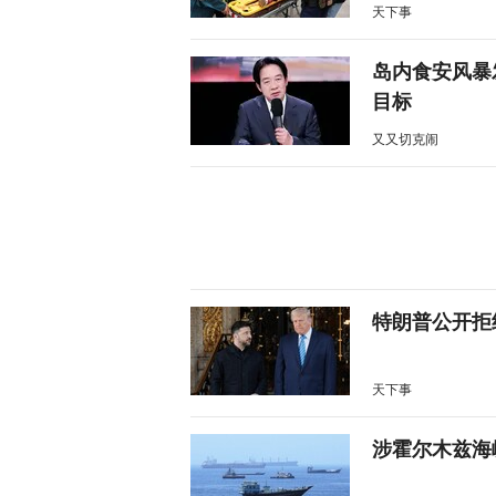
天下事
岛内食安风暴
目标
又又切克闹
特朗普公开拒
天下事
涉霍尔木兹海