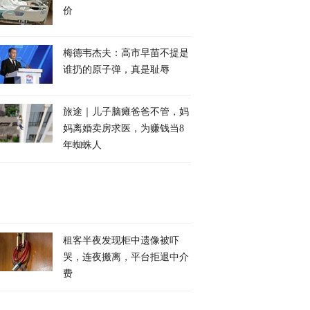
价
梅德韦杰夫：高市早苗不提是
谁扔的原子弹，真是耻辱
旅途｜儿子脑瘫爸爸不管，妈
妈离婚卖房求医，为赚钱当8
年蜘蛛人
租客半夜发现柜中遗像被吓
哭，连夜搬离，平台拒退中介
费