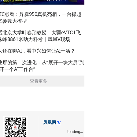
AIC必看：昇腾950真机亮相，一台撑起
亿参数大模型
话北京大学叶春翔教授：大疆eVTOL飞
珠峰8861米助力科考｜凤凰V现场
人还在聊AI，看中兴如何让AI干活？
叠屏的第二次进化：从“展开一块大屏”到
展开一个AI工作台”
查看更多
凤凰网
Loading...