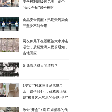
友爸爸制造暧昧氛围，多个
“母女合拍”账号被封
食品安全提醒：汛期受污染食
品坚决不能食用
网友称儿子在景区被大水冲走
溺亡，质疑泄洪未提前通知，
当地回应
她凭啥活成人间清醒？
1岁宝宝碰坏三亚酒店纸巾
盒，赔偿924元，价格表上称
是“极具艺术气息的骨瓷用品”
致命“开盒”：卧底虐猫群的代