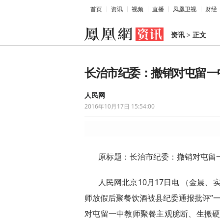
首页
资讯
视频
直播
凤凰卫视
财经
资讯
>
正文
长治市纪委：撤销对屯留一
人民网
2016年10月17日 15:54:00
原标题：长治市纪委：撤销对屯留
人民网北京10月17日电 （金晨、
师放假后聚餐饮酒被县纪委通报批评”一
对屯留一中教师聚餐主观臆断、生搬硬