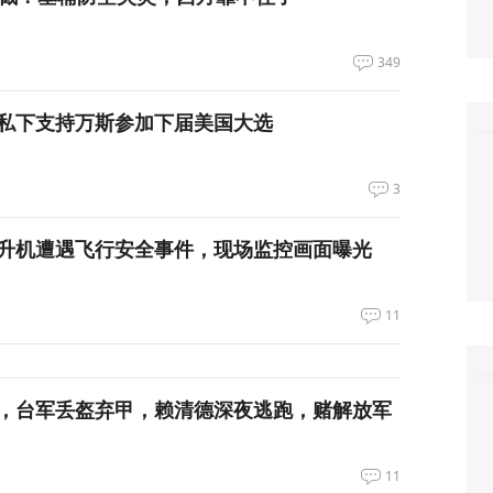
349
私下支持万斯参加下届美国大选
3
升机遭遇飞行安全事件，现场监控画面曝光
11
，台军丢盔弃甲，赖清德深夜逃跑，赌解放军
11