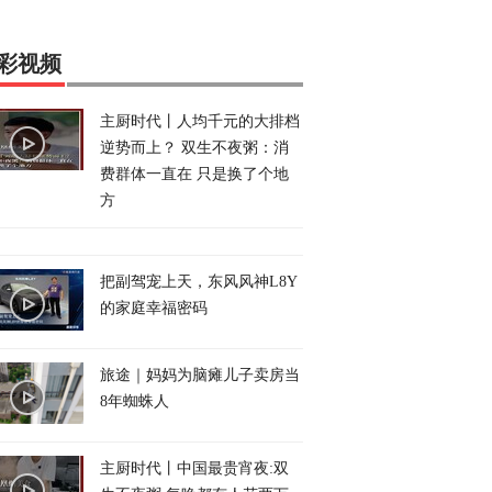
彩视频
主厨时代丨人均千元的大排档
逆势而上？ 双生不夜粥：消
费群体一直在 只是换了个地
方
把副驾宠上天，东风风神L8Y
的家庭幸福密码
旅途｜妈妈为脑瘫儿子卖房当
8年蜘蛛人
主厨时代丨中国最贵宵夜:双