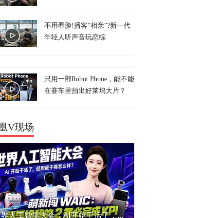
不用看脸!播客“相亲”?新一代
年轻人听声音玩恋综
只用一部Robot Phone，能不能
在赛车里拍出好莱坞大片？
凰V现场
世界人工智能大会：AI开始干活了，但到底干的怎么样？萌新闯WAIC