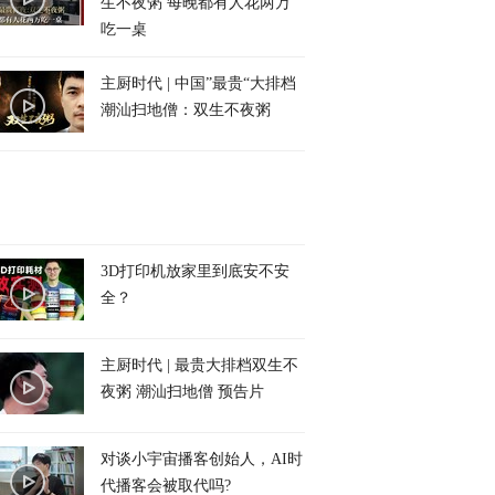
生不夜粥 每晚都有人花两万
吃一桌
主厨时代 | 中国”最贵“大排档
潮汕扫地僧：双生不夜粥
3D打印机放家里到底安不安
全？
主厨时代 | 最贵大排档双生不
夜粥 潮汕扫地僧 预告片
对谈小宇宙播客创始人，AI时
代播客会被取代吗?