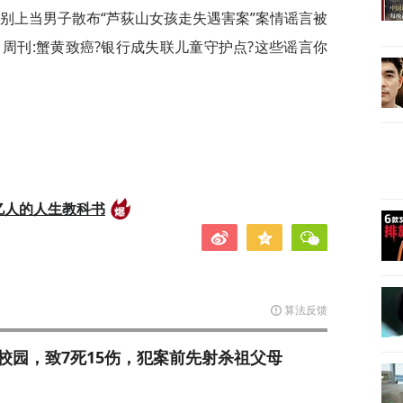
，别上当男子散布“芦荻山女孩走失遇害案”案情谣言被
周刊:蟹黄致癌?银行成失联儿童守护点?这些谣言你
亿人的人生教科书
算法反馈
校园，致7死15伤，犯案前先射杀祖父母