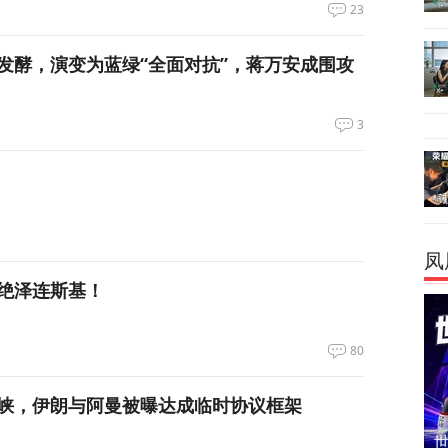
23
发酵，演变为蓝绿“全面对抗”，蒋万安成围攻
3
凤
绝泽连斯基！
80
峡，伊朗与阿曼被曝达成临时协议框架