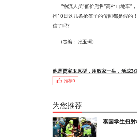
“物流人员”低价兜售“高档山地车”
拘10日这几条抢孩子的传闻都是假的！
信了吗?
(责编：张玉珂)
他是贾宝玉原型，用败家一生，活成3
推荐
0
为您推荐
泰国学生扫射