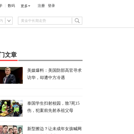
学
数码
注册
登录
更多
内
门文章
美媒爆料：美国防部高官寻求
访华，却遭中方冷遇
泰国学生扫射校园，致7死15
伤，犯案前先射杀祖父母
新型擦边？让未成年女孩喊网