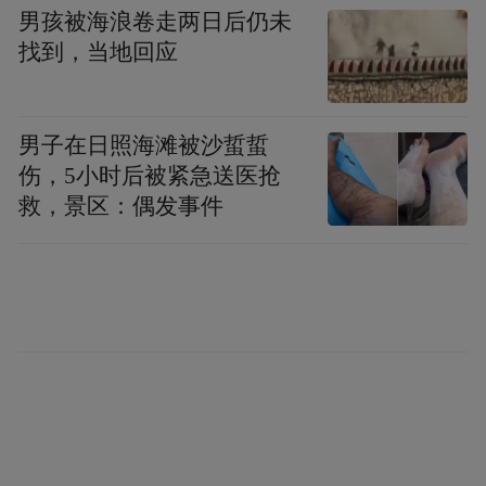
男孩被海浪卷走两日后仍未
找到，当地回应
男子在日照海滩被沙蜇蜇
伤，5小时后被紧急送医抢
救，景区：偶发事件