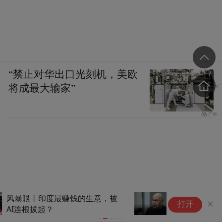
“禁止对华出口光刻机，美欧
将成最大输家”
最新爆料：哈萨比斯竟然也想
弗
打开
走，但谷歌怕了……
入