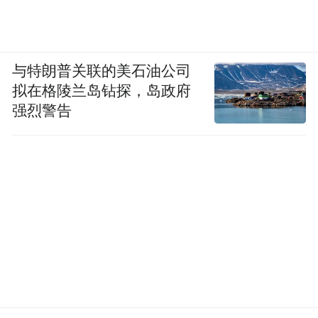
与特朗普关联的美石油公司
拟在格陵兰岛钻探，岛政府
强烈警告