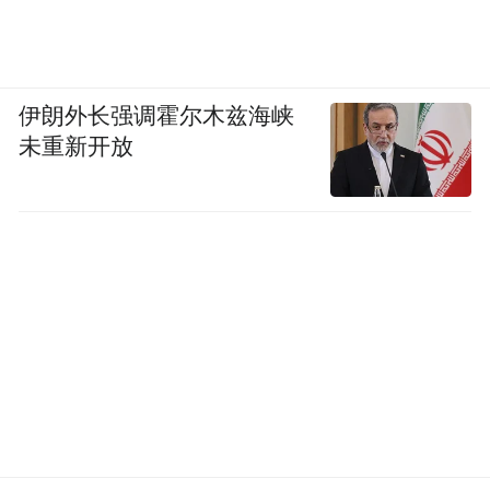
伊朗外长强调霍尔木兹海峡
未重新开放