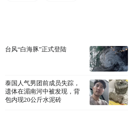
小燕不愿意透露自己的名字：“就叫我小燕
吧，一只自由的、独来独往的燕子。”她也不
愿透露年龄，“也就25岁左右”。
小燕说，做个女人是从小就有的想法，她觉
台风“白海豚”正式登陆
得自己天生就是为了做女人而准备的。“你看
我的身材，就是个做女人的模子。”小燕一边
说一边站起来比画，“而且家里也一直把我当
泰国人气男团前成员失踪，
成女孩来养活。”但具体细节，小燕不愿透
遗体在湄南河中被发现，背
包内现20公斤水泥砖
露，只是反复强调：“小时候，我看见女孩扎
辫子，穿裙子，自己也有那种冲动。”
要把自己变成真正的女人