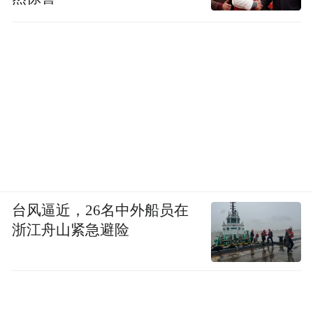
台风逼近，26名中外船员在
浙江舟山紧急避险