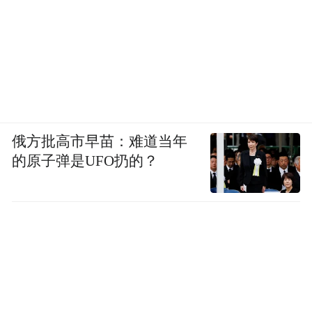
俄方批高市早苗：难道当年
的原子弹是UFO扔的？