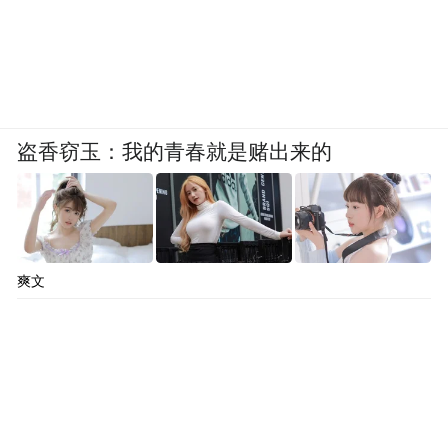
盗香窃玉：我的青春就是赌出来的
爽文