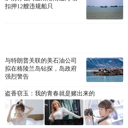
人。
扣押12艘违规船只
改变从隆胸开始，“胸部应该是女人的特质，
每个女人都希望自己有个丰满的胸部。”手术
后，隆起的胸部让小燕第一次有了从生理上
成为女人的满足，她的钱也越挣越多。这让
她变成一个真正女人的想法愈发强烈，并为
与特朗普关联的美石油公司
此一次又一次走上手术台———割双眼皮，
拟在格陵兰岛钻探，岛政府
削尖下颌，磨平额头，垫高鼻子……
强烈警告
但最彻底的改变，还是在泰国进行的。在那
盗香窃玉：我的青春就是赌出来的
里，她与自己的生殖系统诀别，从根本上变
成了女人。