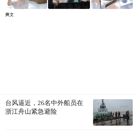
爽文
台风逼近，26名中外船员在
浙江舟山紧急避险