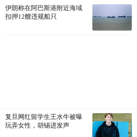
伊朗称在阿巴斯港附近海域
扣押12艘违规船只
复旦网红留学生王水牛被曝
玩弄女性，胡锡进发声