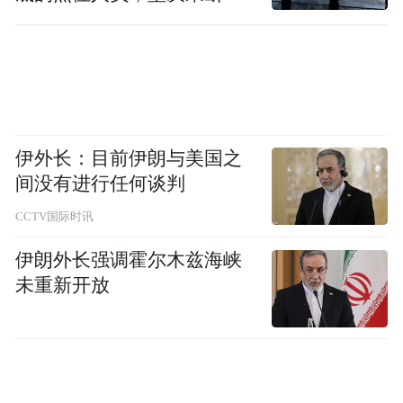
移到位
搁。”她说，在娱乐场所表演的竞争很激烈，
“稍不努力，就有可能下课”。
下午5时30分，手术正式开始。医生在小燕
裸露的上半身擦满碘酒。因为紧张，小燕不
伊外长：目前伊朗与美国之
停地说自己冷，在药液注入体内时，疼得身
间没有进行任何谈判
体颤抖，面部抽搐。
CCTV国际时讯
约10分钟后，小燕渐渐沉睡在手术台上。也
伊朗外长强调霍尔木兹海峡
未重新开放
许，她已经梦见自己手术后的样子了。（华
商网-华商报 记者 冯强）