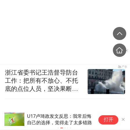
浙江省委书记王浩督导防台
工作：把所有不放心、不托
底的点位人员，坚决果断转
移到位
U17卢琦政发文反思：我常后悔
绿
打开
自己的选择，觉得走了太多错路