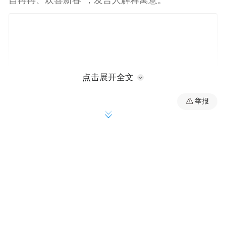
点击展开全文
举报
台文馆长打脸：没对称不算春联，有错字
春联一出，旋即遭台湾文学馆馆长长廖振富
打脸。他在脸书发文，指称这副春联有三大
错：