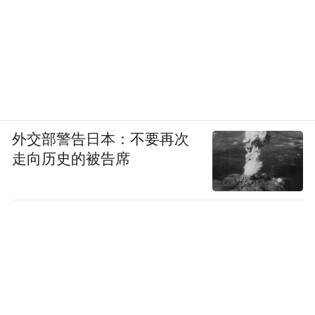
台湾作家张大春：爸妈没教你识字吗？
对此，台湾著名作家张大春大笔一挥，写了
一首诗嘲笑：“昔年笑看音容苑，今岁惊羞自
冉身。‘总统府’中唯白目，为谁欢喜为谁
春？”
外交部警告日本：不要再次
走向历史的被告席
张大春下午在脸书上表示：“人家自自由由，
你自自冉冉，还发明了个荒腔走板的说
头，‘总统府’你也真是太自由了。”