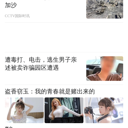
加沙
CCTV国际时讯
遭毒打、电击，逃生男子亲
述被卖诈骗园区遭遇
“总统府”公布的赖和基金会出品的版本。
学者再批：错、错、错，连三错
盗香窃玉：我的青春就是赌出来的
面对“总统府”的“辩称无误”，又有台湾学者
发文再次指出错误。东华大学教授、作家须
文蔚在脸书贴文指出，“总统府”原本说依据