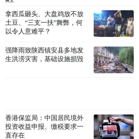
爽文
手稿，后来拿出的是赖和基金会出版品的印
拿西瓜砸头、大盘鸡放不放
刷文字，多方比对就知道，该事件乃是“错、
土豆、“三支一扶”舞弊，何
错、错，连三错。”
以令人意难平？
强降雨致陕西镇安县多地发
生洪涝灾害，基础设施损毁
成大台文所林肇豊博士贴出的赖和手稿复印件，
里面是“自自由由”，但“由”字跟“冉”字很像。所以，
须文蔚说，应该是“总统府”引用的书籍出版时打错字
香港保监局：中国居民境外
了。
投资收益申报、缴税要求一
直存在