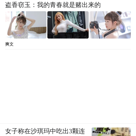
啦！”
盗香窃玉：我的青春就是赌出来的
爽文
女子称在沙琪玛中吃出3颗连