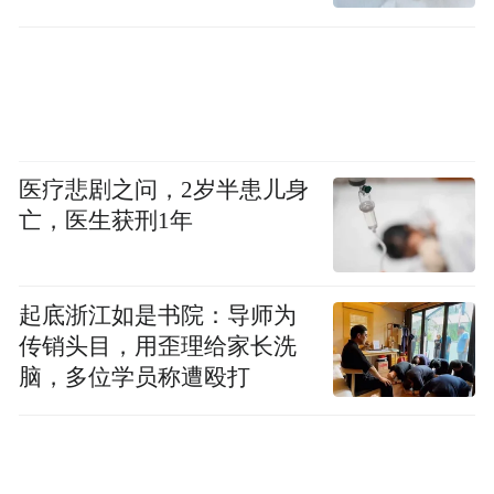
诬陷责任
须文蔚指出，“存疑”与“求真”是这个时代必
要的功课，在研究赖和此诗时，后世学者深
知相对于“日本人”而言，“台湾人”是受到“鞭
策牛马身”，因此，赖和一生最大的愿望，就
医疗悲剧之问，2岁半患儿身
是能够享有一个“自自由由幸福身”，成为“自
亡，医生获刑1年
在无忧幸福身，端居乐业太平民”。（可参
《日治时期台湾传统文学论文集》东海大学
起底浙江如是书院：导师为
中文系，文津出版社, 2003 年- 571 页。）
传销头目，用歪理给家长洗
脑，多位学员称遭殴打
须文蔚强调，人文学虽然常有诠释不一的状
况，但“自由”真的值得坚持，这是台湾文学
先贤在黑暗中抱持的希望，不应有错。