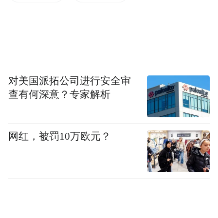
仄声字，格律不对，如果是“由由”则是平
声，平仄就没有问题。
三、至于“冉冉”的意思，有以下几种常见解
释，1、柔弱下垂的样子。2、行进的样子。
对美国派拓公司进行安全审
3、岁月流逝的样子。4、逐渐缓慢的样子，
查有何深意？专家解析
如“国旗冉冉上升”。“总统府”引用的是最后
一个常见的用法，但“冉冉”本身并不能解释
网红，被罚10万欧元？
为“上升”。
“总统府”辩称无误：我们有出处
面对学者的质疑，“总统府”今天出来回应，
并公布了赖和基金会出品的版本，证明确实