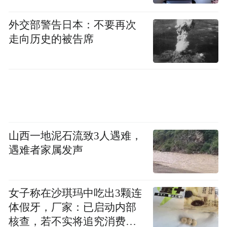
须文蔚指出，根据成大台文所林肇豊博士贴
出的赖和手稿复印件，此事第一错是：书籍
外交部警告日本：不要再次
走向历史的被告席
出版时打错字；第二错是“总统府”编选今年
春联时，没查证，书法家写了，还印出。第
三错是，经台湾文学馆馆长廖振富提醒，“总
统府”发言人与幕僚没找台湾文学专家查证，
又辩称无误，直接发言。
山西一地泥石流致3人遇难，
须文蔚表示，总统府制作春联看来是小事，
遇难者家属发声
但这是彰显领导人新年祝福的心意，绝非小
事，凸显了古典文学知识的匮乏已成为“常
识”。他指出，对仗工整，平仄协调，是一字
女子称在沙琪玛中吃出3颗连
体假牙，厂家：已启动内部
一音的汉文语言独特的艺术形式，这不是赖
核查，若不实将追究消费者
和手书汉诗时，一定会有的质感？