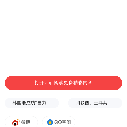
一、“自自冉冉、欢喜新春”这八个字，上下
两句并不相对称，不是“春联”，只能称为新
年的两句吉祥话。 对联的上下句必须“两两对
仗，平仄相反”。
二、赖和原诗的“自自冉冉幸福身，欢欢喜喜
过新春”，原文可能是“自自由由”误写成“自
自冉冉”，因为“自自冉冉”是前所未见且语意
不通的词，若是“自自由由”与“欢欢喜喜”则
打开 app 阅读更多精彩内容
非常顺畅，且两两相对，不但语意清楚，平
仄也恰好相反，合乎格律。
韩国能成功“自力更生”吗？
阿联酋、土耳其、沙特等8国外长发表联合声明
根据古典诗“律诗”的格律要求，上下句的相
同位置的字，平仄必须相反，此处“冉冉”是