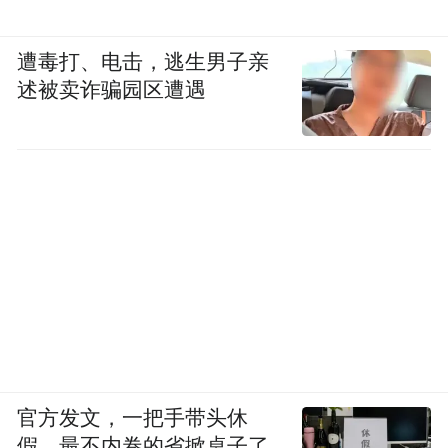
遭毒打、电击，逃生男子亲
述被卖诈骗园区遭遇
官方发文，一把手带头休
假，最不内卷的省掀桌子了