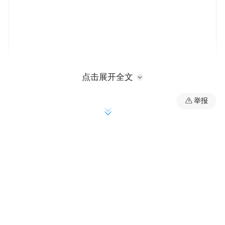
他指出，在此基础上登陆月球就成了更简
点击展开全文
单、更容易解决的任务，何况中国无人探测
举报
器已登陆过月球，顺利完成了工作。
立索夫说，“期限直到2036年，对发达国家而
言绰绰有余。美国人只花了8年。中国在航天
领域已经做到的一切说明该国只要付出相应
努力，仅需10年就可完成登月，而不是20
年。”