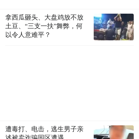
拿西瓜砸头、大盘鸡放不放
土豆、“三支一扶”舞弊，何
以令人意难平？
遭毒打、电击，逃生男子亲
述被卖诈骗园区遭遇