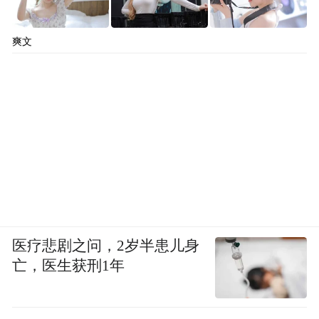
爽文
医疗悲剧之问，2岁半患儿身
亡，医生获刑1年