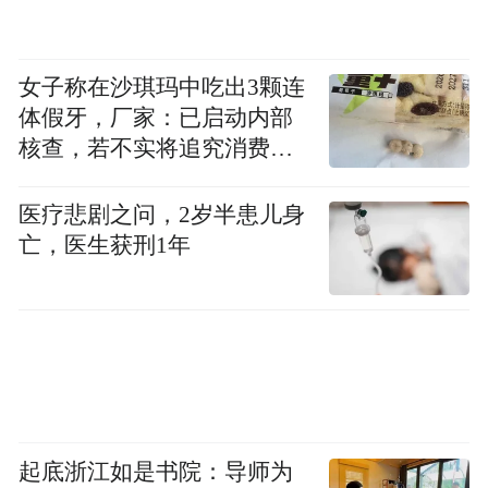
女子称在沙琪玛中吃出3颗连
体假牙，厂家：已启动内部
核查，若不实将追究消费者
诬陷责任
医疗悲剧之问，2岁半患儿身
亡，医生获刑1年
起底浙江如是书院：导师为