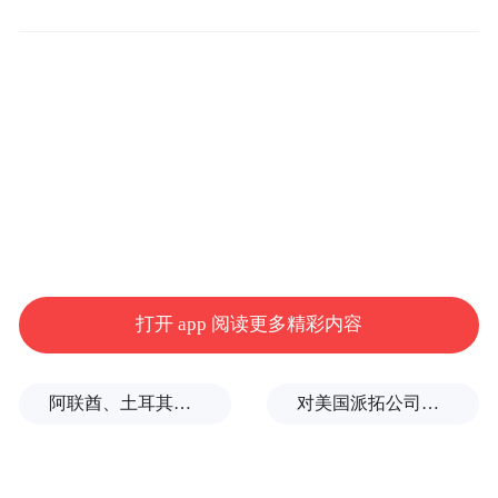
专家总结道，“中国深谋远虑，中国领导人考
虑的是，20、30、40年后能给后代留下什
么。好像今天只有中国在认真考虑人类应该
在太阳系穿梭的问题。”
打开 app 阅读更多精彩内容
阿联酋、土耳其、沙特等8国外长发表联合声明
对美国派拓公司进行安全审查有何深意？专家解析