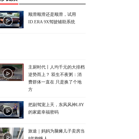
顺滑顺滑还是顺滑，试用
ID.ERA 9X驾驶辅助系统
主厨时代丨人均千元的大排档
逆势而上？ 双生不夜粥：消
费群体一直在 只是换了个地
方
把副驾宠上天，东风风神L8Y
的家庭幸福密码
旅途｜妈妈为脑瘫儿子卖房当
8年蜘蛛人