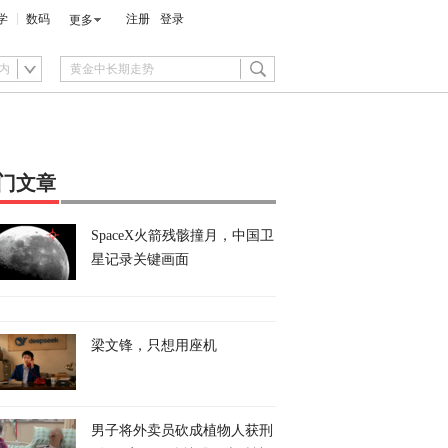
学
数码
注册
登录
更多
内
门文章
SpaceX火箭残骸撞月，中国卫
星记录关键画面
梁文锋，只想用座机
男子将外卖员砍成植物人获刑