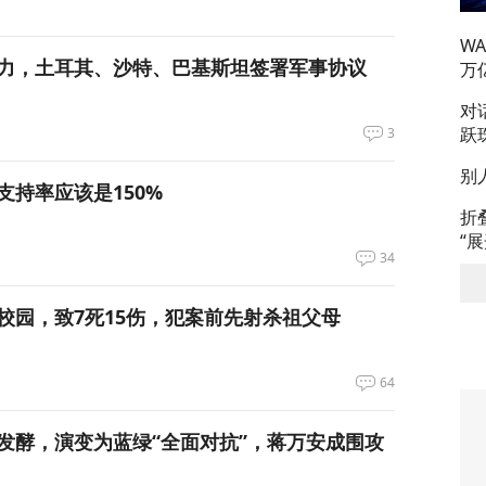
W
力，土耳其、沙特、巴基斯坦签署军事协议
万
对
跃
3
别
支持率应该是150%
折
“
34
校园，致7死15伤，犯案前先射杀祖父母
64
发酵，演变为蓝绿“全面对抗”，蒋万安成围攻