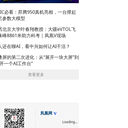
AIC必看：昇腾950真机亮相，一台撑起
亿参数大模型
话北京大学叶春翔教授：大疆eVTOL飞
珠峰8861米助力科考｜凤凰V现场
人还在聊AI，看中兴如何让AI干活？
叠屏的第二次进化：从“展开一块大屏”到
展开一个AI工作台”
查看更多
凤凰网
Loading...