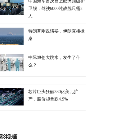
中国海军首次登上欧洲顶级护
卫舰，驾驶6000吨战舰只需2
人
特朗普刚说谈妥，伊朗直接掀
桌
中际旭创大跳水，发生了什
么？
芯片巨头狂砸380亿美元扩
产，股价却暴跌4.9%
彩视频