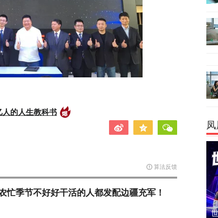
亿人的人生教科书
凤
算法反馈
农忙季节不好好干活的人都发配边疆充军！