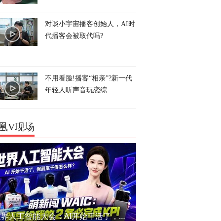
对谈小宇宙播客创始人，AI时
代播客会被取代吗?
不用看脸!播客“相亲”?新一代
年轻人听声音玩恋综
凰V现场
世界人工智能大会：AI开始干活了，但到底干的怎么样？萌新闯WAIC