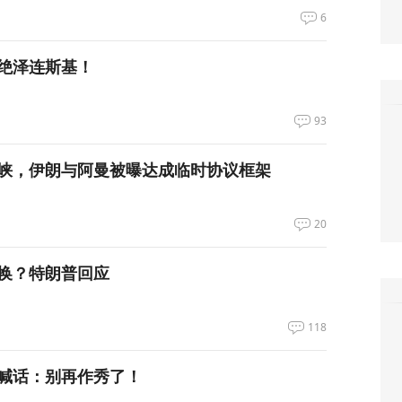
6
绝泽连斯基！
93
峡，伊朗与阿曼被曝达成临时协议框架
20
换？特朗普回应
118
喊话：别再作秀了！