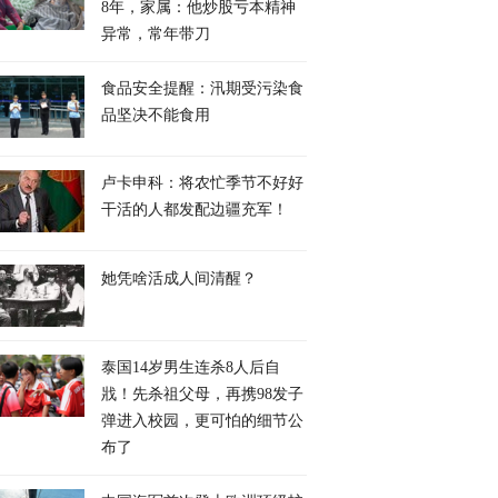
8年，家属：他炒股亏本精神
异常，常年带刀
食品安全提醒：汛期受污染食
品坚决不能食用
卢卡申科：将农忙季节不好好
干活的人都发配边疆充军！
她凭啥活成人间清醒？
泰国14岁男生连杀8人后自
戕！先杀祖父母，再携98发子
弹进入校园，更可怕的细节公
布了