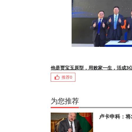
他是贾宝玉原型，用败家一生，活成3
推荐
0
为您推荐
卢卡申科：将