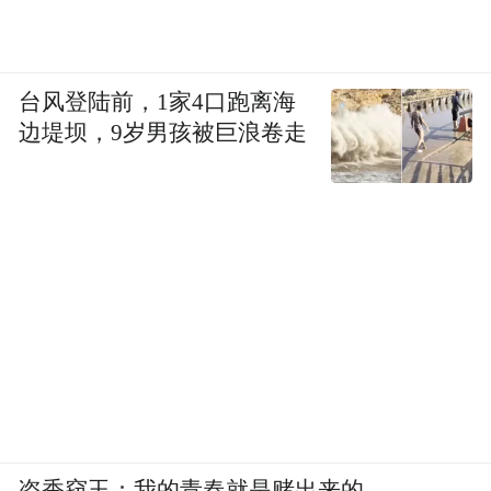
台风登陆前，1家4口跑离海
边堤坝，9岁男孩被巨浪卷走
盗香窃玉：我的青春就是赌出来的