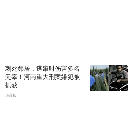
刺死邻居，逃窜时伤害多名
无辜！河南重大刑案嫌犯被
抓获
华商报