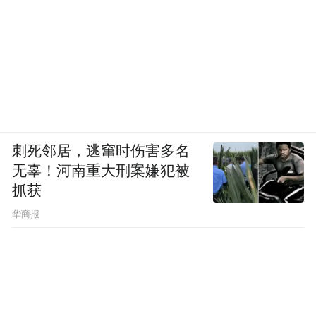
刺死邻居，逃窜时伤害多名
无辜！河南重大刑案嫌犯被
抓获
华商报