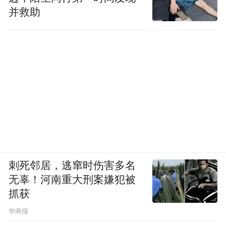
并救助
刺死邻居，逃窜时伤害多名
无辜！河南重大刑案嫌犯被
抓获
华商报